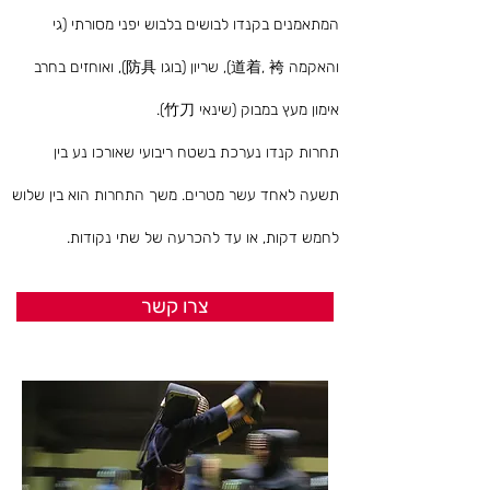
המתאמנים בקנדו לבושים בלבוש יפני מסורתי (גי
והאקמה 道着, 袴), שריון (בוגו 防具), ואוחזים בחרב
אימון מעץ במבוק (שינאי 竹刀).
תחרות קנדו נערכת בשטח ריבועי שאורכו נע בין
תשעה לאחד עשר מטרים. משך התחרות הוא בין שלוש
לחמש דקות, או עד להכרעה של שתי נקודות.
צרו קשר