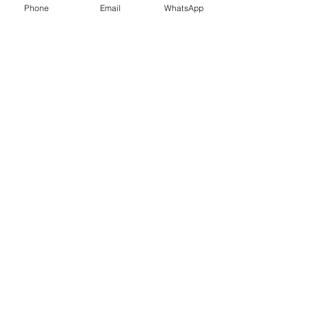
Phone
Email
WhatsApp
Edee Smith
עקוב
James Smith
עקוב
aizzymorrison
עקוב
aizzymorrison
Nguyễn Anh Quỳnh Trang
עקוב
לצפייה בכל החברים (120)
צרו קשר
רחוב רדינג 26
תל אביב יפו