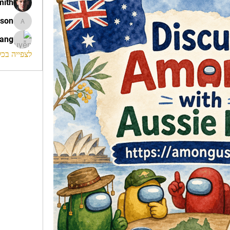
mith
ison
morrison
rang
לצפייה בכל ה