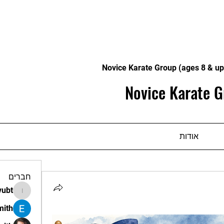
Novice Karate Group (ages 8 & up
Novice Karate G
אודות
חברים
vubt
apir.vubt
mith