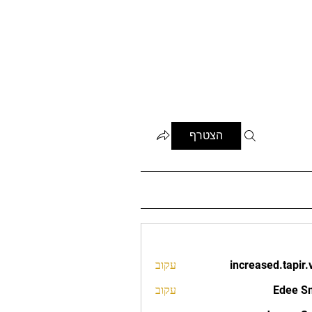
הצטרף
increased.tapir.
עקוב
increased.t
Edee S
עקוב