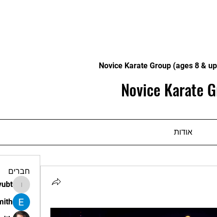
Novice Karate Group (ages 8 & up
Novice Karate G
אודות
חברים
vubt
apir.vubt
mith