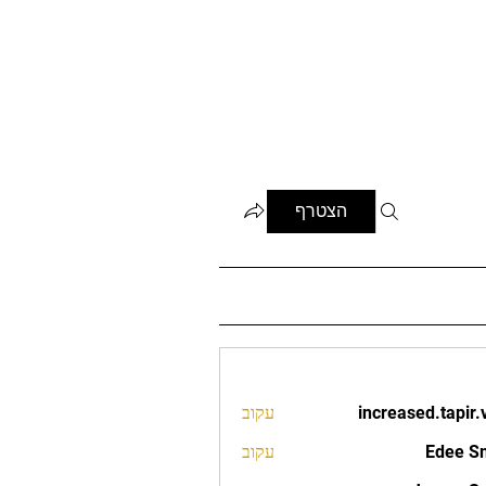
הצטרף
increased.tapir.
עקוב
increased.t
Edee S
עקוב