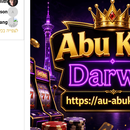
mith
ison
morrison
rang
לצפייה בכל ה