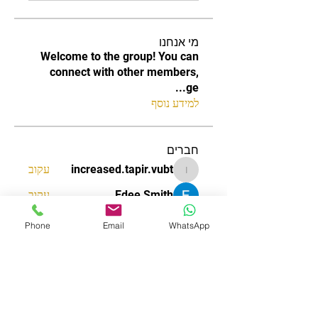
מי אנחנו
Welcome to the group! You can
connect with other members,
...
ge
למידע נוסף
חברים
increased.tapir.vubt
עקוב
increased.tapir.vubt
Edee Smith
עקוב
James Smith
עקוב
Phone
Email
WhatsApp
aizzymorrison
עקוב
aizzymorrison
Nguyễn Anh Quỳnh Trang
עקוב
לצפייה בכל החברים (120)