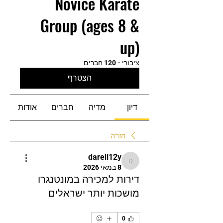
Novice Karate
Group (ages 8 &
up)
ציבורי
·
120 חברים
הצטרף
דיון
מדיה
חברים
אודות
חזרה
darell12y
darell12y
8 במאי 2026
דירות למכירה במונטנגרו
מושכות יותר ישראלים
0