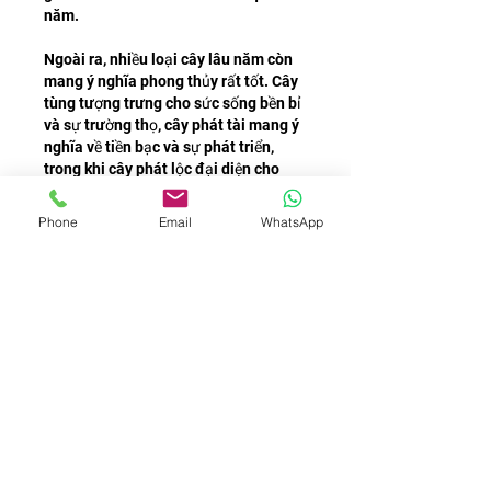
năm.
Ngoài ra, nhiều loại cây lâu năm còn 
mang ý nghĩa phong thủy rất tốt. Cây 
tùng tượng trưng cho sức sống bền bỉ 
và sự trường thọ, cây phát tài mang ý 
nghĩa về tiền bạc và sự phát triển, 
trong khi cây phát lộc đại diện cho 
may mắn và thịnh vượng.
Phone
Email
WhatsApp
Nhờ vẻ đẹp bền vững và ít tốn công 
chăm sóc, nhóm cây này đặc biệt phù 
hợp với những gia đình sống tại thành 
phố hoặc thường xuyên bận rộn với 
công việc.
Những lưu ý khi chọn cây trồng trước 
nhà
Trước khi quyết định trồng cây gì 
trước nhà, cần xem xét kỹ các yếu tố 
như khí hậu, hướng nắng, diện tích 