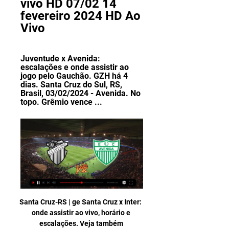
vivo HD 07/02 14 
fevereiro 2024 HD Ao 
Vivo
Juventude x Avenida: 
escalações e onde assistir ao 
jogo pelo Gauchão. GZH há 4 
dias. Santa Cruz do Sul, RS, 
Brasil, 03/02/2024 - Avenida. No 
topo. Grêmio vence ...
Santa Cruz-RS | ge Santa Cruz x Inter: onde assistir ao vivo, horário e escalações. Veja também desfalques, arbitragem e outras informações do jogo pela sexta rodada do Gauchão.

A jogar em casa sem nos podermos dar ao luxo de facilitar. Este é o mote para mais um jogo. Olhando para o Chaves, vemos uma equipa abaixo da linha de água (17º lugar), mas é bom não esquecer que na primeira volta nos "roubaram" 2 pontos, no empate em Chaves.

O agricultor Marcelo Zuim vive essa experiência. Ele trouxe sua filha para assistir o jogo do XV de Piracicaba e Atibaia, na sexta-feira (10). Assim como o engenheiro Marco Antonio Penatti, que trouxe sua filha Mariana.“- Ser pai é uma mistura de sentimentos de várias emoções.

Jogando em casa, a Ponte Preta é favorita, e se vencer garantirá 90% de lucro para o apostador. No entanto, o Bragantino vive um momento mais favorável, e como oferece R$ 4,10/R$ 1,00 pela vitória, pode ser uma opção de investimento mais interessante. O empate pagará R$ 3,30 por cada real apostado. Outras opções de apostas

Com 35 troféus o Benfica iguala os 35 troféus nacionais do SC Espinho (18 + 12 + 5) embora os do SC Espinho sejam "mais valiosos": Um título no campeonato nacional é mais importante que na Taça de Portugal e esta competição nem tem comparação com a Supertaça que nem é um título, nem uma competição. É um troféu conquistado num jogo.

Comparação de odds Ovarense Basquetebol UD Oliveirense de 06/10/2019, entre as melhores casas de apostas para apostar, e venha assistir Basquetebol ao vivo com nosso serviço livescore

Sem espaço em 2018, Ronaldo vive redenção e vira opção de confiança no Flamengo em 2019. Cria da base,. Flamengo e Santos são dois gigantes do futebol brasileiro. Me sinto muito bem aqui e mantenho minhas convicções sobre meu trabalho e …

Viver em Portugal - Não Europeus O seu sonho de viver em Portugal já pode ser uma realidade e a Maïvas Imobiliária dispõe dos melhores profissionais para o apoiar em todo o processo.

Assista ao lado a chamada do jogo entre Ponte Preta e Santos. Os times se enfrentam no estádio Moisés Lucarelli, em Campinas, a partir das 21h45. Depois do empate em 1 a 1 com o São Bernardo, na Vila Belmiro, o Santos busca melhorar o seu desempenho. E a Ponte Preta também, já que o seu jogo na estreia do Paulistão resultou em 3 a 1 para.

Benfica FC Porto Sporting Aves Belenenses SAD Boavista Famalicão Marítimo Gil Vicente Moreirense P. Ferreira Portimonense Rio Ave Santa Clara Sp. Braga Tondela V. Guimarães V. Setúbal. Futebol feminino Futebol de praia Futebol ao Vivo Liga Revelação Coluna Distrital Soccerex.. Transmissão do Oliveirense-Lusitânia... A carregar o.

Termina a partida! O GD Chaves vence o Marítimo M. por quatro bolas a uma. Os madeirenses marcaram primeiro, por Bebeto, aos 26m. Pedro Tiba e Bressan, este de grande penalidade, consumaram a reviravolta com golos aos 37m e 54m da primeira parte.

Ficar conectado em viagens a lazer ou a negócios é indispensável. Por isso, clientes Elo Nanquim Diners Club contam com um benefício simples e prático, sem custos adicionais, para usar em suas viagens internacionais e não se preocupar com acesso à internet. 4 GB internet + 100 min em ligações

Para quem comprar pelo site a entrega é feita em todo o Brasil. O prazo de entrega, feita através de Sedex, depende da região.. Curitiba-Paraná.. em rendas e pedrarias. Segundo a profissional, os shapes serão mais alongados e amplos, com mangas bufantes e as regatas terão alças mais fininhas.

Clube prepara-se para apresentar aos açorianos que residem nos Estados Unidos da América e no Canadá um pacote promocional para os jogos com FC Porto, Benfica e Sporting que poderá incluir "viagem, estadia, bilhete de jogo e a possibilidade de estar com a equipa e um jantar temático Santa Clara".

O referido espaço, cujo funcionamento será assegurado por artesãos e produtores a trabalhar ao vivo, proporcionará a realização de oficinas e encontros tendo em vista a transmissão de saberes, experiências e promoção de valores culturais do território.

Vê os perfis de pessoas com o nome Flá Santos. Adere ao Facebook para te ligares a Flá Santos e a outras pessoas que talvez conheças. O Facebook dá às...

Onde assistir Avenida x Santa Cruz-RS Ao Vivo 15 de mai. de 2022 — Onde assistir Avenida x Santa Cruz-RS Ao Vivo - Divisão de Acesso domingo (15), de maio, às 15h | [15/05/2022] Veja todas as informações.

Pela primeira vez na história do Brasil, a Justiça de São Paulo vai transmitir um júri popular em tempo real. Nesta segunda-feira (11/3) todos poderão acompanhar pela TV, rádio e internet o julgamento de Mizael Bispo de Souza, acusado de matar, em …

O Santos Fc, visto eternamente como o time do Pelé, está com mais uma geração talentosa de garotos, em uma final do torneio mais importante da América do Sul: a Copa Libertadores da América. Embora o Peixe já tenha conquistado por duas vezes, este torneio, …

Veja outras ofertas Bonsucesso em Rio de Janeiro Parmê Barra da Tijuca, Recreio dos Bandeirantes. Rodízio de Pizza com Buffet no Almoço ou Jantar. a partir de. R$ 27,90. 65%. Live Nation Vivo Rio.. Ao se cadastrar você concorda com os Termos de uso e a Política de Privacidade .

Assistir Caxias x Santa Cruz-RS ao vivo HD 11/02/2024 há 3 dias — Venha se divertir assistindo o melhor do futebol entre Caxias x Santa Cruz-RS ao vivo pelo Campeonato Gaúcho com exclusividade do canal ...

Seja bem vindo ao Barra Barra Day !!! Venha relaxar na mais nova casa de massagem da barra da Tijuca. Aqui Só tem as melhores terapeutas. – Massoterapeuta em diversas técnicas: – Relaxante – Tântrica – Reflexologia – Nuru. Atendimento somente com hora marcada. Atendimento: De Seg à Sex l 11h às 19h

Além disso, foram definidos o regulamento e as datas base, que definiu a primeira rodada a partir do dia 11 de agosto. O Lajeadense está no Grupo C, com Avenida, Brasil-Far, Grêmio e São José. Além dessa novidade, a equipe também anunciou o novo treinador para o segundo semestre.

Gringo, astro de cinema e muitas histórias... A Quarta Divisão do Carioca, enfim, vai recomeçar! Após dois adiamentos, competição tem sua primeira fase prevista para começar neste domingo, trazendo peculiaridade no regulamento e 15 clubes na briga pelo acesso

Escalação - Flamengo x Vitória Flamengo Clube de Regatas Notícias e Videos de Jogos de Futebol Resultados Campeonato Brasileiro Noticias Times ao Vivo Online Grátis Tudo Sobre os Clubes do Brasil.

Acesso feito via estrada alcatroada, zona muito calma e com vizinhos próximos. Ideal para quem quer fugir da vida agitada e ter um retiro calmo. Há água da rede (para ser conectado à propriedade), não há rede de esgoto, então será necessário fazer uma fossa séptica.

Vê os perfis de pessoas com o nome Thamiris da Silva. Adere ao Facebook para te ligares a Thamiris da Silva e a outras pessoas que talvez conheças. O...

Trata-se de Apelações Cíveis interpostas por ESPÓLIO DE SYNEZIO FRANCISCO RIBEIRO (representado pela inventariante JOSEFA BARBALHO RIBEIRO) e por ESTADO DO RIO DE JANEIRO em Ação de Inventário de bens, do Sr. SYNEZIO FRANCISCO RIBEIRO, com vistas a reformar a sentença de fl. 59/60.

Aqui tem uma lista de Grupos Folclóricos e Etnográficos, Ranchos Algarve – Grupos Folclóricos Algarvios, Folclore do Algarve, folclóricos, ranchos Algarvios, Danças e Cantares dos sul do pais, Portugal, tradições da região algarvia, musicas populares e tradicionais – Regionais

João Carlos Marinho João Carlos Marinho nasceu no Rio de Janeiro em 25 de setembro de 1935, mudando-se logo para Santos, onde cursou o primário no Ateneu Progresso Brasileiro. Fez o ginasial em São Paulo no Colégio Mackenzie, mudando-se depois para Lausanne, na Suíça, onde cursou o colegial e obteve o diploma da Maturité Fédérale Suiça.

Após a eliminação na Copa do Brasil, o Vila Nova voltará ao Estádio Serra Dourada sexta-feira, 10, quando receberá a Ponte Preta (SP), a partir das 21:30 horas, em duelo valendo pela terceira rodada da Série B do Campeonato Brasileiro 2019.

Santa Cruz-RS x Avenida – Campeonato Gaúcho – 14/2/2024 há 2 horas — Ver resumo Santa Cruz-RS e Avenida medem forças pela 8ª rodada do Campeonato Gaúcho. O Santa Cruz amarga a lanterna e não tem mais margem ...

Cesar Grafietti Streaming será desafio para clubes de futebol. Sem profecia, sem catástrofe; quem monitora e se prepara tem mais chance de se adaptar às mudanças.. Do Zero ao Topo Como o fundador da Neodent se tornou o único dentista bilionário do Brasil.

O último swell antes de rolar a tradicional Padang Padang Cup contou com altas ondas em Bali, Indonésia. Os brasileiros Ernesto Nunes, Lucas de Nardi e Andrew Serrano botaram pra baixo nas bombas ao lado dos locais Betet Merta e Adi Putra.

Qual canal vai passar o próximo jogo do Internacional? há 6 dias — Internacional · Assistir Campeonato Gaúcho · assistir Campeonato Gaúcho · assistir Campeonato Gaúcho · assistir jogo Santa Cruz-RS ao vivo grátis ...

Ypiranga x Grêmio: guia essencial para assistir à partida há 5 horas — Por que Diego Costa topou o desafio de jogar no Grêmio? O Canarinho quer se recuperar na competição, visto que perdeu para o Avenida na última ...

O Belenenses já tinha assegurado o segundo lugar e a promoção (quinze dias antes), enquanto o Moreirense tinha assegurado a permanência na Liga de Honra (na mesma altura). Ainda assim os azuis brindaram o seu público com uma alegre vitória por 4-0 (o resultado da 1ª volta, em Moreira de Cónegos, fora um empate 1-1).

NOV. / 2014. 2. BREVE HISTÓRICO DO NASCIMENTO DO XV DE PIRACICABA” MAESTRO CIDÃO Diretor / Presidente MTB - 007.5724/SP. EXPEDIENTE O Jornal A Voz dos Bairros de Piracicaba é uma publicação independente, de circulação mensal e distribuição gratuita.

Assistir Santa Cruz-RS x Avenida Ao Vivo - 14/02/2024 em 6 horas — A partida entre Santa Cruz-RS x Avenida acontece neste dia 14/02/2024, às 19h00 (pelo horário de Brasília).

Maksoud Plaza, São Paulo: Veja 3.507 avaliações, 1.979 fotos e ótimas promoções para