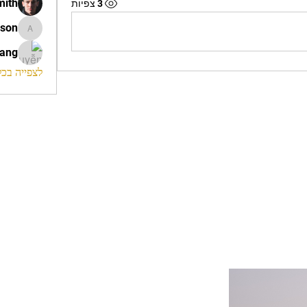
mith
3 צפיות
ison
morrison
rang
לצפייה בכל ה