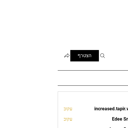
הצטרף
increased.tapir.
עקוב
increased.t
Edee S
עקוב