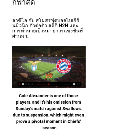
กีฬาสด
ลาซีโอ กับ สโมสรฟุตบอลไบเอิร์
นมิวนิก ตัวต่อตัว สถิติ H2H และ
การทำนายเป้าหมายการแข่งขันที่
ผ่านมา.
Cole Alexander is one of those players, and it's his omission from Sunday's match against Swallows, due to suspension, which might even prove a pivotal moment in Chiefs' season.

Friends who used to play together, including the stars of that 1986 European Cup win, are now divided too - and are deeply pessimistic over the prospect of compromise being reached. Gavril Balint, who scored the winning penalty in the shootout to decide the 1986 final against Barcelona, believes a groundshare could be dangerous.

While Hibs were re-organising at a free-kick, he sprinted off the shoulder of their back four. Tom Rogic spotted his dart goalward and picked him out, and the Japan international took full advantage to lift the ball sublimely over Macey.

ต่อลาภชี้เป้า วันพุธที่ 14 กุมภาพันธ์ 2567 3 ชั่วโมงที่ผ่านมา — แชมเปี้ยนส์ลีก รอบ 16 ทีม นัดแรก. ลาซิโอ (อิตาลี) - บาเยิร์น มิวนิค (เยอรมนี).

Gallagher stars as Palace see off Everton | How the teams lined up | Match statsAuba stripped of Arsenal captaincy | Arteta: Situation 'unpleasant'Premier League records highest weekly Covid casesHe scored twice in Sunday's 3-1 win over Everton to become the Eagles' top goalscorer for the campaign with six so far in the Premier League. 

วิเคราะห์บอล UCL “ลาซิโอ” VS “บาเยิร์น” คาดว่า 11 12 ชั่วโมงที่ผ่านมา — วิเคราะห์ฟุตบอลยูฟ่า แชมเปี้ยนส์ ลีก 2023-24 ระหว่าง “อินทรีขาว” ลาซิโอ ทีมชื่อดังแห่งเซเรีย อา อิตาลี ที่จะเปิดบ้านต้อนรับ “เสือใต้” บาเยิร์น เยือน มิวนิค โดยมีโธมัส ทูเคิ่ล เทรนเนอร์ ...

The 22-year-old, who arrived from non-league in 2019, has enjoyed an impressive breakout campaign, after being handed his league debut by Neil Warnock at the start of the season. 

Happy 49th birthday — we're old, we're all so old, the bells are tolling, the backs are aching — to Juninho, the impish little genius that loved Middlesbrough so much he joined them three times. Here's every goal he scored for the club, crammed into 11 joyous minutes. 

If Antonio Conte needed to present Tottenham chairman Daniel Levy with any more evidence of the need for serious investment in his squad, a DVD of this Carabao Cup semi-final with Chelsea should seal the deal.

Dev (far left) and the rest of the band. Idles' third album, Ultra Mono, reached number one in November 2020 and was the fastest selling album of last year. They start the UK leg of their tour in January

Fernandinho then eased City's nerves in the final minute before Lanzini netted with almost the final kick of the game to send the West Ham fans on their long journey home with something to cheer about. 

Of Manchester United's four permanent managers since Sir Alex Ferguson's departure from the club, including David Moyes, Louis van Gaal and Jose Mourinho as well as Solskjaer, the Norwegian's overall win rate of 54 per cent puts him second. 

วิเคราะห์ผลบอล ลาซิโอ VS บาเยิร์น มิวนิค | 14.2.2024 4 ชั่วโมงที่ผ่านมา — คาดว่ากุนซือ เมาริซิโอ ซาร์รี่ จะปรับทัพจากเกมล่าสุดที่บุกไปชนะ กายารี่ 3-1 ในศึกกัลโช่ เซเรีย อา และพร้อมจัดผู้เล่นชุดที่ดีที่สุดลงสนาม เพราะไม่มีแข้งหลักเจอโรคเดี้ยง แนวรับพร้อมให้ มาริโอ กิล่า ยืนเป็นกอง ...

It remains to be seen if there is any involvement for Daniel Podence, who has missed three games due to a foot issue but done some training ahead of this fixture. 

Swift took the set-piece, low and hard into the Forest area and perfect for Dann to sweep home past Samba. 

Rangnick will spend the next six months assessing his squad and judging which players can help push Manchester United in the right direction. Until recently, Rashford would have been seen as a player to build around, but this is no longer guaranteed. He, like so many others, must prove his worth.

Juan Cuadrado scored an incredible goal as Juventus cruised past strugglers Genoa to go fifth in Serie A.

Mbappe made it 3-0 with a simple goal as Georginio Wijnaldum beat the offside trap and squared the ball to the forward who rolled it into an empty net in the 63rd minute, with Bordeaux goalkeeper Benoit Costil stranded. 

Of course this was all done with both Liverpool and City protecting leads against Villarreal and Real Madrid respectively going into Champions League final semi-final second legs, but it is a delicate balancing act when those decisions are made in the knowledge one slip could cost a major prize. 

Minamino’s form this season has been decent enough. He has scored five times, including a superbly-taken stoppage-time equaliser against Leicester just before Christmas, but Liverpool need him to do now what he hasn’t been able to do so far: get in the team and stay there.

Newcastle transfer rumours: Conor Coady becomes latest targetTransfer Centre LIVE!  The 29-year-old has entered the final 18 months of his Brighton contract. 

เกมส์ โด มิ โน่ ออนไลน์ - V0.7.0 2 ก.พ. 2567 — เกมส์ โด มิ โน่ ออนไลน์：คูฟัลปลื้มค้อนแชมป์ยูโรปาคอนฯในรังเหย้าเก่า. บาร์เซโลน่า ตกลงขายหุ้น บาร์ซ่า สตูดีโอส 24.5 เปอร์เซ็นต์ให้ โซซีโอส และหุ้นอีกจำนวนเท่ากันให้ ออร์เฟอุส ...

An expected goals figure of 7.4 in that period is fine on first viewing but dig a little deeper and becomes a tad more worrying. 

That result-clinching third came just two minutes before the planned protest, with Old Trafford a very feel-good environment after a wretched season - as it closes its doors for the summer. 

Rangnick said he was only recently made aware of the rivalry between Manchester United and Leeds and is looking forward to playing at a full Elland Road.

วิเคราะห์บอล แชมเปี้ยนส์ ลีก ลาซิโอ -vs - Goal.co Webboard 7 ชั่วโมงที่ผ่านมา — ฝั่งเสือใต้ บาเยิร์น มิวนิค ทีมเยือนตัวเจ็บเพียบ แบบนี้น่าจะลำบาก ต่อแพงอีก จ้าบ้านลาซิโอ ไม่ปล่อยให้โอกาสหลุดอยู่แร้ว จัดเต็ม พร้อมรับมือ ตัวเจ็บเพียบแบบนี้ คงจะเบียดยาก และต่อแพงอีก ...

เราทำให้เห็นมาตลอด! โธมัส ทูเคิ่ล มั่นใจ บาเยิร์น มิวนิค คืนฟอร์ม 5 ชั่วโมงที่ผ่านมา — โธมัส ทูเคิ่ล เฮดโค้ช บาเยิร์น มิวนิค แสดงความเชื่อมั่นว่า ทีมตนสามารถตอบสนองผลงานแย่จากเกมลีกนัดล่าสุดได้แบบทันที และบุกไปเอาชนะ ลาซิโอ ในศึก ยูฟ่า แชมเปี้ยนส์ ลีก รอบ 16 ทีมสุดท้าย นัดแรก ที่ ...

DERMOT'S VERDICT: A lot of people thought this should have been a red card, but it doesn't fall into that category. 

People will argue he's lost the ball afterwards but what you would say is that when he's got his hand on the ball, that's when Ramsey challenges him. Stephen Warnock: When you slam your hand on the ball, it's very difficult to keep it on the ground flat - it's always going to come back up. 

In a game where Carlo Ancelotti was looking to win his first trophy back in his second stint as Madrid manager, he can be pleased in the performance of two of his 'golden oldies' as 34-year-old Benzema and 36-year-old Modric came up with the goods to take the trophy back to the Spanish capital.

If you look at the net spend of the two squads it gives you a fair indication of why they've beaten us 7-0. I'm trying to stop the bucket leaking but it's been leaking for a long time.

The club is beyond everyone and I know they do the best for me, added Guardiola.  I don't feel they talk bad about me when we have bad results. 

Barclays became the title sponsor of the Women's Super League in 2019 as it pledged to invest in excess of &#163;15m in the women's and girls' game. 

วิเคราะห์บอลวันนี้ ยูฟ่า แชมเปี้ยนส์ ลีก ระหว่าง ลาซิโอ -vs- บาเยิร์น มิว 8 ชั่วโมงที่ผ่านมา — วิเคราะห์บอลวันนี้ ยูฟ่า แชมเปี้ยนส์ ลีก ลาซิโอ -vs- บาเยิร์น มิวนิค 14 กุมภาพันธ์ 2567 เวลา : เวลา : 03.00 น. ราคาบอล : บาเยิร์น มิวนิค ต่อ 0.75 สนามแข่งขัน: สตาดิโอ ...

Maybe I should be looking at that as well.  If he's up for it, maybe I should be up for it as well'. 

How the teams lined up | Match statsWatch Premier League highlights for free on Sky SportsPalace were unchanged after hammering Arsenal 3-0 on Monday Night Football with manager Patrick Vieira aiming to continue the form which had seen them lose just once in 11 matches before they take on Chelsea at Wembley in Sunday's FA Cup semi-final. 

Barcelona got off to a good start at El Sadar when Nico Gonzalez controlled an excellent Gavi pass from deep and finished after 12 minutes.   

บาเยิร์น มิวนิค ชนะ ลาซิโอ 2-0 คว้าตั๋วเข้ารอบ 8 ทีมยูฟ่า แชมเปี้ยน ศึกฟุตบอลยูฟ่า แชมเปี้ยนส์ลีก รอบ 16 ทีมสุดท้าย เลกสอง เป็นการพบกันระหว่าง บาเยิร์น มิวนิค ที่เปิดสนามอลิอันซ์ อารีนา ต้อนรับการมาเยือนของ ลาซิโอฝั่งเรือใบสีฟ้า ที่เอาชนะในเลกแรกมา 4-1 ...

They won't struggle to score goals in this league.  This is not a good place to go to try and get back on the horse. 

But the deal is not done yet.  This will be good for him in changing the club's philosophy and its identity. 

Reus returned the favour six minutes later, playing a one-two with Dutchman Malen, who powered a shot through the grasp of Sommer to double Dortmund's advantage. 

Everton's main issues at the moment are at the back. I feel they've got enough creativity and attacking threat to start winning again, but you can't give the opposition two or three goals a game and expect your forwards to get you out of jail.

Meanwhile, they have scored two or more goals in 50 per cent of their Premier League games this season, and if they meet that required goal average in this fixture then it's hard to see Burnley getting anything from the match. 

Uefa's website is live streaming the draw, while the BBC Sport website will have text commentary and reaction.

Clear-cut chances were hard to come by for Birmingham, who look safe from yet another relegation battle with a 13-point gap between them and the bottom three, with Gary Gardner hitting a strike wide of goal and Marc Roberts unable to hit the target from close range. 

Back on the pitch, Godfrey survived a VAR check for a red card after standing on Tomiyasu's face on his follow through. 

PSG had chances to win, notably a penalty shout from Achraf Hakimi and a Neymar goal ruled out by VAR when Mbappe was judged to have committted a foul in the build-up.  

In fairness to the referee, it could be argued that neither of Rodri's fouls, although they stopped promising Arsenal attacks, were bookings. 

Declan Rice was c