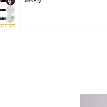
mith
2 צפיות
ison
morrison
rang
לצפייה בכל ה