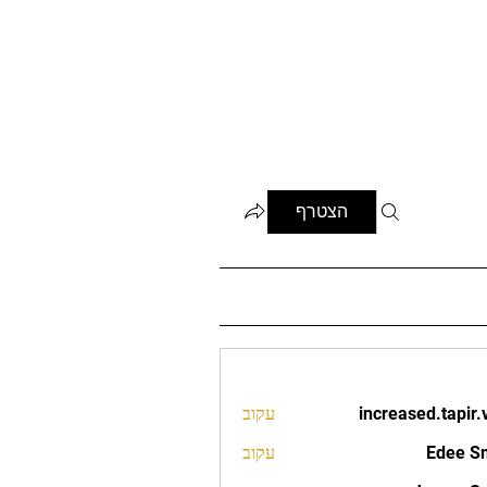
הצטרף
increased.tapir.
עקוב
increased.t
Edee S
עקוב