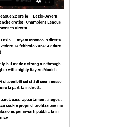
r la favola Real Diretta streaming. Giro di...Vita, ma Vicenza sarà la sua maglia.

Diretta Tv: Lazio - Bayern Munich in diretta streaming gratis 18 ore fa — Diretta Tv: Lazio - Bayern Munich in diretta streaming gratis. Lazio-Bayern Monaco dove vederla: Sky, Canale 5 o Amazon Prime Video? Canale ...

Città in lutto per la morte di Giovanni Monticelli, ultimo partigiano cremasco. Il funerale si terrà domani 2 novembre, alle ore 9.30, presso la chiesa della santissima Trinità. Alla moglie Carla, ai figli Giuseppe con Manuela e Fiorenza con Ivan le condoglianze della redazione.

Santa Maria al Bagno, Nardò, Lecce, Salento, Puglia. Nell'incantevole cornice di Santa Maria al Bagno, località marina di Nardò, a pochi metri dal mare, Casa Service Plus propone rifinitissima soluzione indipendente, ad angolo di strada, posta al piano terra.

Quattrocentesca masseria fortificata, la Masseria Pagani, oasi di relax, è incastonata come una perla in un territorio ricco da vivere. Cultura e barocco a pochi passi nel centro storico di Nardò, natura e preistoria nel vicinissimo Parco regionale di Porto Selvaggio e la grotta del Cavallo.

Etymologie, Etimología, Étymologie, Etimologia, Etymology - FR Frankreich, Francia, France, Francia, France - Diktionär, Diccionario, Dictionnaire, Dizionario.

Le eccellenze del territorio a La Vita in Diretta Estate Passerella televisiva di dodici minuti per il territorio ovadese. Il giornalista Giuseppe Di Tommaso ha portato nel più importante salotto televisivo della prima rete nazionale i rappresentanti delle principali attività locali.

francavilla fontana 06.15 22.25 telese 09.40 02.05 ceglie messapica 06.40 22.45 benevento 10.10 02.30 martina franca 07.00 23.05 grottaminarda 10.45 03.00 locorotondo 07.10 23.15 bari 12.50 05.30 alberobello 07.20 23.25 casamassima 13.25 05.45 noci 07.35 23.40 turi 13.40 05.55

Calcio RSM, La Fiorita batte il Pennarossa 2-0. Hurrà Virtus ai danni del Cosmos Pareggio tra Murata e Folgore (1-1). Il Faetano batte la Juvenes Dogana 2-0

Il Cittadella sbanca il Picco di La Spezia 2-1 e accede alle semifinali dei playoff di Serie B dove affronterà il Benevento. Moncini sblocca il risultato al 22'; Maggiore pareggia per i liguri al 52' a seguito a uno svarione di Benedetti, ma i veneti si riportano avanti al 66' ancora con l'attaccante pistoiese, che insacca in rete.

Bari, vittoria di misura contro il Rotonda. Pubblicato Quotidiano di Bari il 17 Dicembre 2018. Categorie . Sport; Tags . Sesta vittoria di fila per i biancorossi di mister Cornacchini che hanno battuto i neroverdi di Giovanni Baratto con il risultato di 1a2.

Il live di Italia Paesi Bassi risultati in diretta (e live video streaming online) in tempo reale, inizia il 4.6.2018. alle 18:45 UTC a Allianz Stadium, Turin, Italy in Int. Friendly Games, World.

AC Nardò Brindisi in diretta: scopri i risultati della partita AC Nardò Brindisi live e segui i tabellini in diretta AC Nardò Brindisi grazie al nostro livescore. Partita di Serie D - Girone H giocata il 20/10/19 13:00

Sono due centrocampisti e un trequartista gli acquisti del Novara nell’ultimo giorno di calciomercato: sono Claudio Zappa, classe 1997, proveniente dalla Juventus U23 (10 presenze e un gol), mentre lo scorso anno ha giocato nella Pistoiese (23 partite); e Simone Bastoni, classe 1996, che era allo Spezia (3 presenze). Cresciuto con i liguri.

Lo Schiaccianoci Alegre Corrêa Quartet Danza classica in diretta al teatro Rainerum. Jazzkonzert im Brixner Anreiterkeller. Il Teatro Rainerum si pone all’interno dell’attività culturale cittadina e provinciale non quale semplice teatro, bensì quale laboratorio di sperimentazione di proposte culturali innovative per l’intera cittadinanza.

Francesco Albano dedicò la sua intera vita all’insegnamento e all’accrescimento culturale dei suoi compaesani. Chi lo