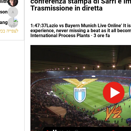
conferenza stampa di Sarri e I
mith
Trasmissione in diretta
ison
morrison
rang
1:47:37Lazio vs Bayern Munich Live Online' It is
experience, never missing a beat as it all become
לצפייה בכל ה
International Process Plants · 3 ore fa