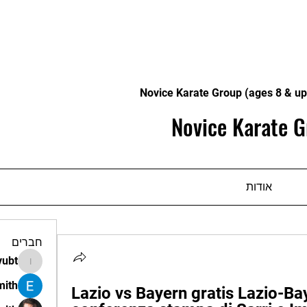
Novice Karate Group (ages 8 & up
Novice Karate G
אודות
חברים
vubt
apir.vubt
mith
Lazio vs Bayern gratis Lazio-Ba