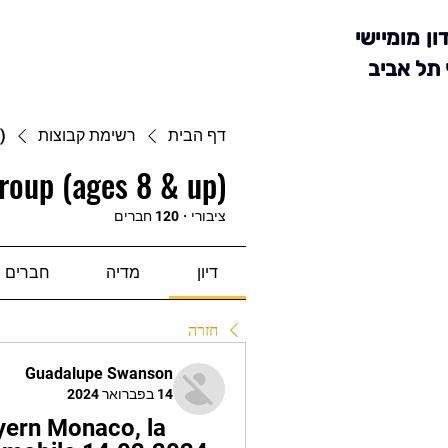
ון מומיישי
 תל אביב
דף הבית
רשימת קבוצות
)
roup (ages 8 & up)
ציבורי
·
120 חברים
דיון
מדיה
חברים
חזרה
Guadalupe Swanson
14 בפברואר 2024
yern Monaco, la 