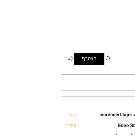
הצטרף
increased.tapir.
עקוב
increased.t
Edee S
עקוב