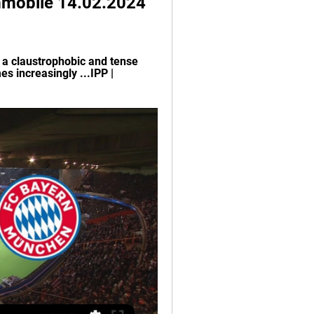
mmobile 14.02.2024 
 a claustrophobic and tense 
s increasingly ...IPP | 