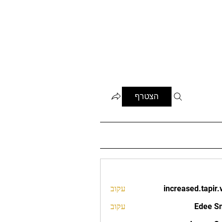
הצטרף
increased.tapir.
עקוב
increased.t
Edee S
עקוב