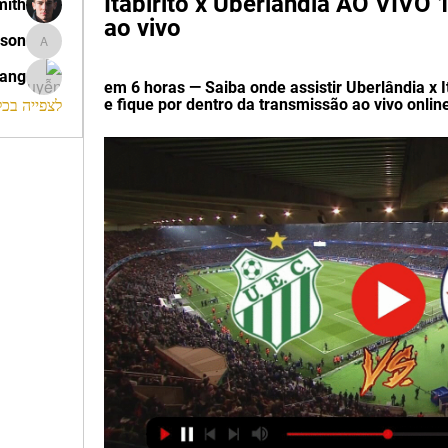
Itabirito x Uberlândia AO VIVO 
mith
ao vivo
ison
morrison
rang
em 6 horas — Saiba onde assistir Uberlândia x I
e fique por dentro da transmissão ao vivo online 
לצפייה בכל ה