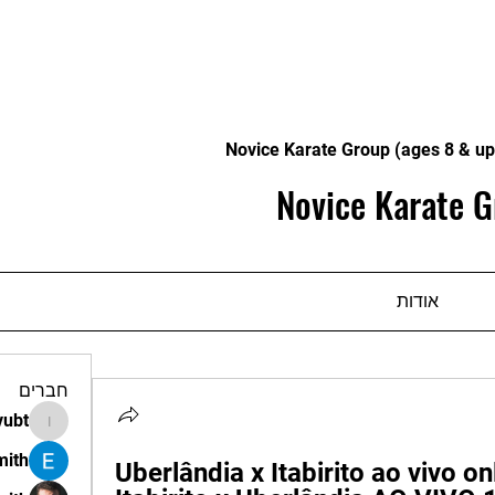
Novice Karate Group (ages 8 & up
Novice Karate G
אודות
חברים
vubt
apir.vubt
mith
Uberlândia x Itabirito ao vivo on