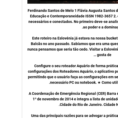
Ferdinando Santos de Melo 1 Flávia Augusta Santos de Melo 2. IV Colóquio Internacional Educação e Contemporaneidade ISSN 1982-3657 2. campo implica em três momentos necessários e conectados. No primeiro deve-se analisar a posição do campo em relação ao poder e a dominação.

Este roteiro na Eslovénia já estava na nossa bucket list desde a nossa viagem pelos Balcãs no ano passado. Sabíamos que era uma questão de tempo até voltarmos, mas nunca pensamos que seria tão cedo. Visitar a Eslovénia é um autêntico prazer para quem gosta de …

Configure o seu roteador Aquário de forma prática! Desenvolvido para facilitar as configurações dos Roteadores Aquário, o aplicativo possui interface simples e funcional, permitindo que o usuário faça as configurações em seu smartphone ou tablet, não sendo necessário PC ou notebook. ★ Como utilizar o Aquário Connect.

A Coordenação de Emergência Regional (CER) Barra é gerenciada pela RioSaúde desde 1º de novembro de 2014 e integra a lista de unidades de emergência. Prefeitura da Cidade do Rio de Janeiro. Cidade Nova - 20211-110.

Uma das principais razões para se advogar a prática do CED é que nada mais resulta. Quer pretendamos a redução da população felina, quer a diminuição dos incómodos das pessoas, nenhuma outra técnica demonstrou, até agora, ter sucesso a longo prazo. Isto torna-se mais claro quando examinamos as alternativas praticadas.

Boa Esporte - Tudo EP AO VIVO: Acompanhe Boa Esporte x Itabirito pelo Campeonato Mineiro · Boa AO VIVO: Acompanhe Boa Esporte x Uberlândia E.C. pelo Campeonato Mineiro · Boa ...

A diretoria do XV de Piracicaba iniciou a última semana de novembro com o anúncio da contratação do goleiro Luiz Fernando, quarto jogador a assinar um pré-contrato com o Alvinegro para a disputa do Paulistão A2 2018. Hoje com 29 anos, o arqueiro conquistou todos os acessos possíveis no estadual paulista, desde a segunda divisão até […]

Sporting, detentor do troféu, eliminado da Taça pelo Alverca. O Sporting, detentor do título, foi hoje eliminado na terceira eliminatória da Taça de Portugal em futebol, ao perder em casa do Alverca, do Campeonato de Portugal, por 2-0.

Rua Bela Cintra, 746 12º Andar - Conjunto 121 CEP 01415-000 - São Paulo - SP Tel/Fax: (11) 3122-6287 / (11) 3122-6277 Não realizamos atendimento presencial

Embora o mundo esteja conectado como jamais esteve, nada substitui o encontro pessoal. À medida que compartilhamos e rimos juntos, muitas vezes sentimos, quase inconscientemente, as emoções da outra pessoa observando seus movimentos faciais. Aqueles que se amam, familiares ou amigos, gostam de compartilhar face a face uns com os outros.

População de Jabaquara - Ilhabela - SP. A população de Jabaquara na cidade Ilhabela - SP é de 29 habitantes. A população de Jabaquara representa 0,10% da população do município de Ilhabela. Homens X Mulheres. Conforme o Censo 2010 a população de Jabaquara.

Campeonato Mineiro 2024: Uberlândia x Democrata GV YouTube YouTube 2:16:31 YouTube NSPORTS 1 semana atrás 1 semana atrás

vivalocal vivalocal cuiaba vivalocal vivalocal jundiai. vivalocal c vivalocal criciuma vivalocal c vivalocal cascavel. Manter conectado. Entrar. Não tem uma conta? Cadastre-se. Redefinir senha. Nome de Usuário ou Email. Obter nova senha.

O duelo deste domingo vai marcar o reencontro de Mazola Júnior com o Bragantino. Hoje na Ponte Preta, o treinador já trabalhou duas vezes em Bragança Paulista (2013 e 2014). OS DOIS MUDAM A tendência é que o Bragantino entre em campo com pelo menos três mudanças em relação ao …

Acompanhante em Duque de Caxias - RJ - Olá meus amores, me chamo Fernanda Castro, sou uma escort de alto nível, ideal para o tipo de fantasia que você tem em mente. Meu estilo é muito meigo e aconchegante, quero te conhecer, rir e viver momentos de intenso prazer somente com você. Como garota de programa, me considero um luxo do erotismo.

Pela primeira vez, um teste com solução fim a fim foi conectado por meio de uma rede móvel usando a tecnologia 5G. A Vivo e a Huawei apresentaram no prédio da operadora no Rio de Janeiro (Barra da Tijuca) a operação do equipamento conectado à rede 5G na frequência 3.5Ghz.

Clique agora para baixar e ouvir grátis ROMÂNTICAS INTERNACIONAIS e NACIONAIS - SEM VINHÊTAS - POR JÔ SANTOS postado por J. S. ESTÚDIO DE GRAVAÇÕES COMERCIAIS LTDA. em 26/11/2013, e que já está com 28.105 Downloads e 24.045 Plays!

Uberlândia x Itabirito – Campeonato Mineiro – 14/2/2024 há 3 horas — Ver resumo Uberlândia e Itabirito se enfrentam em jogo válido pela 5ª rodada do Campeonato Mineiro 2024. Estando na lanterna da competição, ...

Rio Ave x Porto – HISTÓRICO DE CONFRONTOS** As duas equipes já se encontraram em 61 jogos oficiais na história. O Rio Ave já venceu a equipe adversária em 2 duelos. Já o Porto conseguiu superar seu rival em 46 partidas. Assim como ficaram no empate em 13 jogos disputados. Além disso, a equipe do Rio Ave já marcou 34 gols

A Oliveirense mantém-se invencível na Liga de basquetebol depois de vencer no seu reduto o Lusitânia (89-87) contar para a quinta jornada. A campeão em título lidera a classificação a par do Benfica, que venceu o FC Porto por 93-88. Ambas somam 10 pontos. Já a Ovarense …

This entry was posted on 28/08/2009 at 13:46 and is filed under Ação social, geografia with tags arte de bem viver, competição, empresas globalitátias, Geógrafo brasileiro, geografia, globalitarísmo, globalização, globalização como fábula, globalização como perversidade, ióga, método derose itaim, Milton Santos, Miltons Santos.

Marcelo ganha Leandro Donizete, livre de lesão, para os próximos jogos (Foto: Bruno Cantini/CAM) O desempenho fora de casa do Atlético-MG é o fiel da balança do time no Brasileiro. Se no primeiro turno o Galo venceu três como visitante – uma em cima do América …

O campeonato brasileiro sub-20 é uma competição que começou a ser organizada pela CBF(Confederação Brasileira de Futebol) a partir de 2015. Desde então foram realizadas 13 edições até hoje, sendo uns maiores campeonatos da categoria.

CONTATE-NOS. Historia da Comunidade: Foi na 