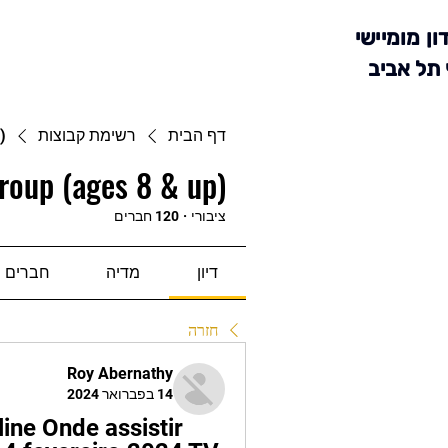
ון מומיישי
 תל אביב
דף הבית
רשימת קבוצות
)
roup (ages 8 & up)
ציבורי
·
120 חברים
דיון
מדיה
חברים
חזרה
Roy Abernathy
14 בפברואר 2024
line Onde assistir 