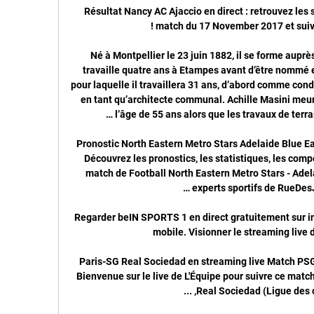
Résultat Nancy AC Ajaccio en direct : retrouvez les statistiques de Nancy AC Ajaccio, match du 17 November 2017 et suivez le score en live !

Né à Montpellier le 23 juin 1882, il se forme auprès d’un architecte de la ville, puis travaille quatre ans à Etampes avant d’être nommé en 1906 à Villefranche, commune pour laquelle il travaillera 31 ans, d’abord comme conducteur surveillant des travaux, puis en tant qu’architecte communal. Achille Masini meurt le 10 août 1937 à Villefranche à l’âge de 55 ans alors que les travaux de terrassement des Bains-Douches …

Pronostic North Eastern Metro Stars Adelaide Blue Eagles du 14/03/2020 en Southern – Découvrez les pronostics, les statistiques, les compos et les meilleures cotes pour le match de Football North Eastern Metro Stars - Adelaide Blue Eagles réalisés par les experts sportifs de RueDesJoueurs, et …

Regarder beIN SPORTS 1 en direct gratuitement sur internet depuis votre PC, tablette ou mobile. Visionner le streaming live de beIN SPORTS 1

Paris-SG Real Sociedad en streaming live Match PSG il y a 10 heures — il y a 1 heure — Bienvenue sur le live de L'Équipe pour suivre ce match de football en direct entre PSG et Real Sociedad (Ligue des champions, ...

À quelle heure regarder le match OM Marseille - Brest? Le match OM Marseille - Brest aura lieu ce vendredi 29 novembre. La diffusion en direct à la télévion et en direct streaming débutera à 20:45.

L’équipe du TFC Toulouse va recevoir aujourd’hui le FC Metz dans ce match comptant pour la 13ème journée de la Ligue 1 Conforama que l’on pourra regarder en live streaming grâce à la retransmission en direct sur la chaine Canal+ ou beIN.

Le Club Sportivo Cienciano del Cusco est un club péruvien de football basé à Cuzco, fondé le 8 juillet 1901. C'est à ce jour le seul club péruvien possédant des trophées internationaux dans ses vitrines: une Copa Sudamericana , en 2003 , puis une Recopa Sudamericana , en 2004.

Découvrez les statistiques du match Paris FC Chateauroux du 24 avril 2018 Loto Foot 39 sur WorldPronos Football. Leurs 10 dernieres confrontations, Paris FC: 10 Derniers Matchs, Chateauroux…

Bienvenue sur le site officiel de Renault France. Découvrez l'ensemble de la gamme : véhicules particuliers (Twingo, Clio, Kadjar...), électriques et utilitaires.

EN DIRECT / LIVE. Suresnes - Antony - Fédérale 2 - 22 janvier 2017. Rugbyrama.fr Fédérale 2 - Suivez en live la rencontre de Rugby opposant Suresnes et Antony. Ce match se déroule le 22 janvier 2017 et débute à 15:00. Rugbyrama propose.et plus encore »

Match PSG - Real Sociedad : Sur quelle chaîne TV & Programme Foot vous donne toutes les infos pour regarder le match Paris Saint-Germain contre Real Sociedad à la TV ou en streaming. Ligue des Champions UEFA ...

L’équipe du TFC Toulouse va recevoir aujourd’hui le FC Metz dans ce match comptant pour la 13ème journée de la Ligue 1 Conforama que l’on pourra regarder en live streaming grâce à la retransmission en direct sur la chaine Canal+ ou beIN.

Pari.fr - Comparez les cotes. Pour l'instant il n'y a pas de cotes pour un match de Eintracht Francfort contre Cologne lors de Allemagne - Bundesliga dans notre base de données.

Vous consultez actuellement la page : Atlético Acreano - Rio Branco Suivez le match Atlético Acreano - Rio Branco en direct (résumé, score et buts). Le résultat de ce match Acreano entre Atlético Acreano et Rio Branco FC est à suivre en live à partir de 23h00.

Ce match de football se jouera en direct du stade Red Bull Arena, et le coup d’envoi de la diffusion en streaming sera donné par l’arbitre à partir de 21:30 heures, horaire local. Si l’on se réfère à ses dernières performances, Leipzig devrait mener à bien ce match contre l’équipe parisienne du PSG selon une récente déclaration du coach. Cependant, tout restera possible jusqu.

Après avoir défrayé la chronique dans une vidéo qui a fait le tour de la toile où il menaçait son entraineur François Ngoumou au stade du Cenajes de Dschang, Kome Max, le président de Dragon de Yaoundé est encore mis au-devant de la scène de manière négative grâce à un SMS envoyé à ses joueurs qui refuseraient de retourner s.

Le RB Leipzig crée la sensation et affrontera le PSG - Le Soir Plus Les Allemands ont tiré leur épingle du jeu dans les dernières minutes de la rencontre pour arracher une place dans le dernier carré de la compétition.

Vous consultez actuellement la page : Jacksonville IceMen - South Carolina Stingrays Suivez le match Jacksonville IceMen - South Carolina Stingrays en direct (résumé, score et buts). Le résultat de ce match entre Jacksonville IceMen et South Carolina Stingrays est à suivre en live à partir de 21:00.

ASVEL RUGBY. Le club. En poursuivant votre navigation sur ce site, vous acceptez l'utilisation de cookies et notre Politique de Confidentialité. En savoir plus.

Regarder PSG Real Sociedad en streaming live PSG Real LIGUE DES CHAMPIONS : regarder PSG Real Sociedad en streaming et voir le match PSG Real Sociedad en live direct. 8ème de finale aller de Ligue des Champions ...

Nancy - AC Ajaccio, résultat et score du match. Le match Nancy - AC Ajaccio en direct live du 27 août 2019 à 18:45 (Coupe de la Ligue, France) sur footlive.

Différentes plateformes sur internet sont spécialisées dans la diffusion de matchs de foot en direct. Cela passe de la Ligue 1 aux rencontres internationales (Euro, Coupe du Monde), en passant par les différents championnats européens. L’avantage de passer par internet est de pouvoir suive votre sport préféré sur différents appareils. Vous l’aurez compris, les matchs de football.

2020-5-19 · L'université du Costa Rica (en espagnol : Universidad de Costa Rica ou UCR) est une université publique de la République du Costa Rica, en Amérique centrale, fondée en 1940 [1].Le campus le plus important Ciudad Universitaria Rodrigo Facio, est situé à San Pedro, dans la province de San José.C'est le plus ancien établissement universitaire costaricien [2] et environ 39 000 étudiants.

Sexual Harassment City – Un guide sur le harcèlement sexuel – Avis Lipo CLA dangereux 4.2 (100%) 55 votes photos pour le sexe avec le brésil gratui