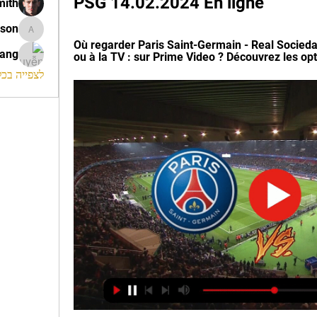
PSG 14.02.2024 En ligne
mith
ison
morrison
Où regarder Paris Saint-Germain - Real Sociedad
rang
ou à la TV : sur Prime Video ? Découvrez les op
לצפייה בכל ה