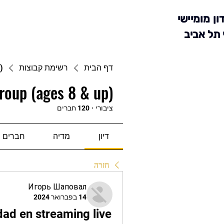
ון מומיישי
 תל אביב
דף הבית
רשימת קבוצות
)
roup (ages 8 & up)
ציבורי
·
120 חברים
דיון
מדיה
חברים
חזרה
Игорь Шаповал
14 בפברואר 2024
ad en streaming live 