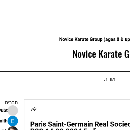
Novice Karate Group (ages 8 & up
Novice Karate G
אודות
חברים
vubt
apir.vubt
mith
Paris Saint-Germain Real Socied