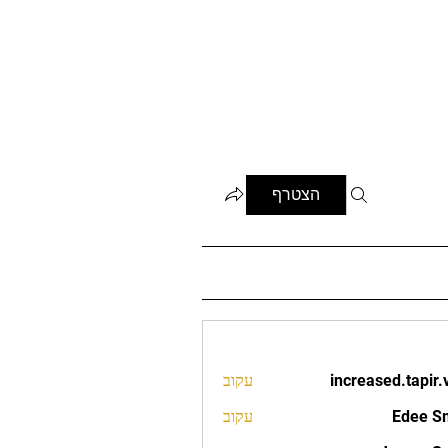
הצטרף
increased.tapir.
עקוב
increased.t
Edee S
עקוב