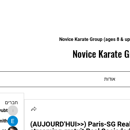
Novice Karate Group (ages 8 & up
Novice Karate G
אודות
חברים
vubt
apir.vubt
mith
(AUJOURD'HUI>>) Paris-SG Real