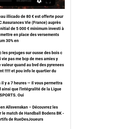
n München sur notre site. 733 billets restants. pour cet.

Suède - Nyköpings BIS - résultats, calendriers, classement, statistiques - Endirect24 Endirect24.com - Le service livescore les plus rapides et fiables! Compétitions navigateur

PSG-Real Sociedad en direct: Menace pour le PSG ! il y a 4 heures — Le Paris Saint-Germain accueille la Real Sociedad ce mercredi soir en huitième de finale aller de Ligue des champions, dans une rencontre à ...

Nous utilisons des cookies pour vous garantir la meilleure expérience sur notre site web. Si vous continuez à utiliser ce site, nous supposerons que vous en êtes satisfait.

Suivez le match Santa Clara - Sporting Braga en direct LIVE ! C'est CD Santa Clara qui recoit Sporting Braga pour ce match portugais du dimanche 15 mars 2020 (Resultat de championnat portugais)

PSG-Real Sociedad en direct: Danger confirmé pour Paris il y a 3 heures — Le PSG reçoit la Real Sociedad mercredi soir (21h), en 8e de finale aller de la Ligue des champions. Un match à suivre en direct sur notre ...

Les moyennes de buts. Nancy. But inscrit / match à domicile : 1,47 But inscrit / match à l'extérieur : 0,58 But encaissé / match à domicile : 1,32 But encaissé / match à l'extérieur : 1,53 AC Ajaccio

Annonces immobilières, agence immobiliere. Orpi, 1er réseau français d'agences immobilières propose ses annonces immobilières de location, vente, achat de maison, appartement, studio, garage,. Système alerte mail pour vos annonces.

1/8 retour, Bayern Munich – Chelsea (4-1): Lewandowski en grande forme, le Bayern en quarts. Football - Ligue des champions. Publié le 8 août 2020 à 20:08 Modifié le 8 août 2020 à 23:22

Real Sociedad : quelle chaîn | Groupe de Fitness il y a 2 heures — PSG Sociedad en streaming PSG - Real Sociedad : quelle chaîne et comment voir le 14 février 2024 il y a 13 heures — [SPORT!

[REGARDEZ DIRECT!!] PSG Real Sociedad en dire... il y a 18 minutes — PSG Real Sociedad en direct Streaming gratuit Tv 14. 02. 2024. Diffusion TV PSG Real Sociedad : découvrez sur quelle chaîne suivre le match.

Il y a dix ans, Paris et Leipzig étaient loin du gotha européen. Ils sont désormais opposés en demi-finale de Ligue des champions mardi (21h00), une affiche aux airs de “nouveau monde.

Pronostic Adelaide Olympic Adelaide United Youth du 14/03/2020 en Southern – Découvrez les pronostics, les statistiques, les compos et les meilleures cotes pour le match de Football Adelaide Olympic - Adelaide United Youth réalisés par les experts sportifs de …

Pour recevoir les dernières infos sur nos formations, ateliers, conférences, et produits aromatiques, inscrivez-vous à notre liste de diffusion :

Le CSA a publié un calendrier du déploiement du DAB+ en France. Depuis 2014, plusieurs radios sont disponibles en DAB+ à Paris, Marseille et Nice.

VOIR..MaTCH@!*PSG - Real Sociedad En Direct S... il y a 19 minutes — PSG Real Sociedad en direct Streaming gratuit Tv 14. 02. 2024. Le Paris Saint-Germain affronte la Real Sociedad en tant que titulaire.

Rugby Club Buxy (BUXY. patine, mobilier stages, Saint Marcel, Baboush, concept store, design, mode, mobilier, Chalon sur Saône, Leslie SAADA, architecture d'intérieur, relooking, home staging, patine meubles, 71 (ST MARCEL) Création de sites internet scolaire pour école collège lycée (CHATENOY LE ROYAL) Paella géante Menand Dept 71 21 39 et 69 Plats préparés sur place (TOUTENANT.

Autres prétendants à la promotion, Vaduz s'est imposé 4-1 à Winterthour, tandis que Grasshopper l'a emporté 4-0 face à Stade-Lausanne Ouchy. GC reste ainsi à 5 points de Lausanne. jfk

Meilleure affluence sur un match de Ligue 1 : 57 714, pour Marseille - Lyon lors de la saison 1998-1999. Meilleur buteur de l'histoire du club : Gunnar Andersson, 170 buts en championnat et 16 en coupe, il fut meilleur buteur du championnat de France 2 saisons consécutives, 1951-1952 et 1952-1953, et marqua le 1000e buts de l'histoire