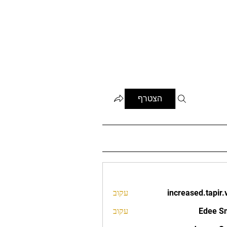
הצטרף
increased.tapir.
עקוב
increased.t
Edee S
עקוב