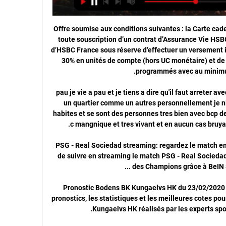
Offre soumise aux conditions suivantes : la Carte cadeau illicado de 80 € est offerte pour toute souscription d’un contrat d’Assurance Vie HSBC Assurances Vie (France) auprès d’HSBC France sous réserve d’effectuer un versement initial de 5 000 € minimum investi à 30% en unités de compte (hors UC monétaire) et de mettre en place des versements programmés avec au minimum 30% en.

pau je vie a pau et je tiens a dire qu'il faut arreter avec les prejuges sur ousse des bois c un quartier comme un autres personnellement je ni vie pas me bcp de mes amies y habites et se sont des personnes tres bien avec bcp de valeur quand au bvd des pyrenees c mangnique et tres vivant et en aucun cas bruyant !!!!! et pou info le quartier du.

PSG - Real Sociedad streaming: regardez le match en il y a 7 heures — Il vous permettra de suivre en streaming le match PSG - Real Sociedad ainsi que l'intégralité de la Ligue des Champions grâce à BeIN SPORTS. Oui ...

Pronostic Bodens BK Kungaelvs HK du 23/02/2020 en Allsvenskan – Découvrez les pronostics, les statistiques et les meilleures cotes pour le match de Handball Bodens BK - Kungaelvs HK réalisés par les experts sportifs de RueDesJoueurs.

Holiday on Ice 2020 avec ce nouveau spectacle SUPERNOVA va vous surprendre je suis un fidèle de ce spectacle depuis 50 ans et je n' ai jamais vu un spectacle comme celui-ci, tout a changé, c' est d' une modernité inattendue, les chorégraphies sont très rythmées, les jeux de lumière sont omniprésents il y a beaucoup de créativité dans les différents tableaux un spectacle sublime A NE.

Match en direct; Membres; MaelFootx18 . Membre depuis le 31 août 2019. 73 commentaires. 73 commentaires. 4 dernières discussions depuis 3 mois Com Dernier commentaire; Match Olympique Lyonnais - PSG (04/03/2020) 1: Mer 4 mar s à 23:08: Match Olympique Lyonnais - Saint-Étienne (01/03/2020) 1: Dim 1 mar s à 15:47: Match Olympique Lyonnais - Juventus (18/02/2020) 1: Mar 25 fév …

[REGARDEZ DIRECT!!] PSG Real Sociedad en il y a 54 minutes — La rencontre sera diffusée en direct sur Canal+ Foot et RMC Sport 1. Vous pourrez également la suivre en streaming sur les plateformes MyCanal ...

Le service de résultats de Gil Vicente est en temps réel, et se met à jour automatiquement. Prochains matchs: 03.06. Portimonense - Gil Vicente, 09.06. Gil Vicente - Famalicao, 15.06. Maritimo - Gil Vicente

La rencontre comptait pour la 13e journée du championnat national Elite One. Avant de tomber face à l’actuel leader, l’équipe de Mfou a perdu respectivement contre Dragon et Colombe du Dja et Lobo, lors des 11e et 12e journées. As Fortuna enregistre ainsi sa septième défaite au total et 10 matchs successifs sans enregistrer une.

Votre niche équipée et transformée en placard, dotez-la d’une porte coulissante Apparence.D’une hauteur maximale de 2,50 m, elle se recoupe en hauteur et en largeur pour s’adapter parfaitement à vos mesures.

En poursuivant votre navigation sur ce site, vous acceptez l’utilisation de cookies destinés à améliorer la performance, vous proposer des contenus adaptés et réaliser des statistiques de consultation.

Retour au blog de Stade-de-Reims-Paolo92. 28 articles taggés Dunkerque. Rechercher tous les articles taggés Dunkerque. 2018 MERCATO HIVERNAL : nos EX ont la BOUGEOTTE, le 31/01/2019. Vous retrouverez ici, les potentielles ou définitives destinations des anciens joueurs ou membres du staff rémois encore en activité. Si le titre est en orange, ce n'est qu'une rumeur, si le titre est en vert.

Sur qui parier au match Atletico Goianiense - Gremio Anapolis GO en Brésil Goiano ? Découvrez notre pronostic ! QuiParier.com : LE site qui vous dit simplement sur QUI parier ! Chaque pronostic sportif est établi par des professionnels du pari en ligne.

PSG/Real Sociedad, horaire, chaîne TV, commentateurs et il y a 9 heures — Le PSG reçoit au Parc des Princes la Real Sociedad ce mercredi soir (21h00) dans le cadre des huitièmes de finale aller de la Champions ...

Pour recevoir les dernières infos sur nos formations, ateliers, conférences, et produits aromatiques, inscrivez-vous à notre liste de diffusion :

Pronostic Jigawa Golden Stars Kano Pillars du 20/11/2019 en NPFL – Découvrez les pronostics, les statistiques et les meilleures cotes pour le match de Football Jigawa Golden Stars - Kano Pillars réalisés par les experts sportifs de RueDesJoueurs.

Vous consultez actuellement la page : Lödde - Eskilsminne Suivez le match Lödde - Eskilsminne en direct (résumé, score et buts). Le résultat de ce match de coupe (foot suédois) entre IF Lödde et Eskilsminne IF est à suivre en live à partir de 18h30.

Nous devrions vivre une journée de championnat passionnante avec l’équipe du club de Châteauroux qui recevra à domicile le club du Paris FC à l’occasion de ce match de la 17ème journée de championnat de la Ligue 2 qui s’avère plus ouvert que prévu et que l’on pourra voir en streaming live avec la diffusion du flux vidéo sur le web ainsi qu’en direct sur la chaine Canal+ ou.

Une avenue rasée à Toulouse, ses habitants craignent à la place une concentration de logements sociaux Les habitations de l'avenue de Lyon, à Toulouse, vont être rasées. À la place, des.

Vous consultez actuellement la page : Västerås SK - Akropolis Suivez le match Västerås SK - Akropolis en direct (résumGaziantep Basketbol | maçlar, sonuçlar, takım, oyuncular, basket

Ligue des Champions : Liverpool v/s Bayern Munich et Lyon v/s Barcelone en direct sur my.t ce mardi 19 février Posted 18 Feb 2019 Ce mardi 19 février à 23h55, my.t vous propose en Live et en HD deux superbes matches comptant pour les huitièmes de finale aller de la Ligue des Champions : le choc Liverpool v/s Bayern Munich (RMC Sport 2 - chaîne 2) et Lyon v/s Barcelone (RMC Sport 1.

Bayern Munich vs Eintracht Frankfurt Allianz Arena, Munich, Allemagne. Événement le plus vendu à Munich. pour FC Bayern München sur notre site . Cet événement a le plus grand nombre de ventes réussies à Munich pour FC Bayern München au cours des 7 derniers jours sur notre site. Événement le moins cher à Munich. pour FC Bayer