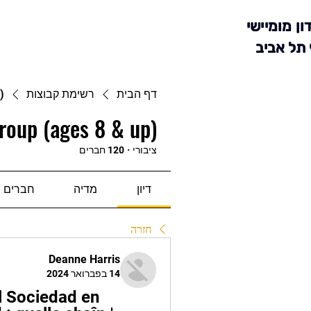
ון מומיישי
 תל אביב
דף הבית
רשימת קבוצות
)
roup (ages 8 & up)
ציבורי
·
120 חברים
דיון
מדיה
חברים
חזרה
Deanne Harris
14 בפברואר 2024
 Sociedad en 