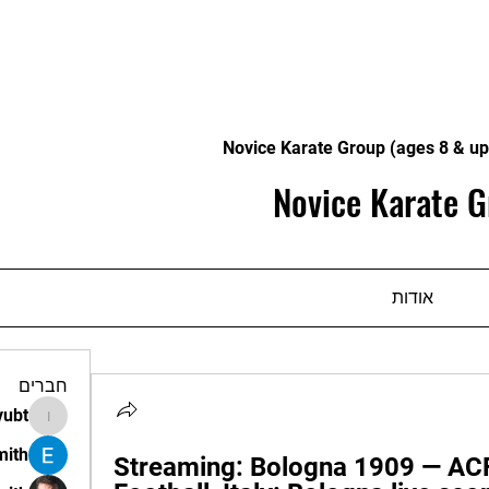
Novice Karate Group (ages 8 & up
Novice Karate G
אודות
חברים
vubt
apir.vubt
mith
Streaming: Bologna 1909 — ACF F