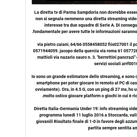
La diretta tv di Parma Sampdoria non dovrebbe essere garantita da alcuna emittente e non si segnala nemmeno una diretta streaming video per questa amichevole di sicuro interesse tra due squadre di Serie A. Di conseguenza un punto di riferimento fondamentale per avere tutte le informazioni saranno il sito internet e i profili ufficiali sui.

via pietro caiani, 64/66 0558458052 fiis027001 il pontormo via raffaello sanzio, 159 0571944059. jacopo della quercia via roma 61 0577289017 siic82500d n. 5 - pier andrea mattioli via nazario sauro n. 3. "berrettini pancrazi" cortona arpc001018 ist prof per i servizi sociali arrf00101n

Io sono un grande estimatore dello streaming, e sono da poco riuscito a configurare il mio smartphone per poter giocare in remoto al PC di casa (con joypad bluetooth annesso ovviamente). Ora, in 4.5 G, con un ping di 27 ms, ho un lieve lag nei comandi che rende molto ostico giocare platform o giochi in cui è richiesta precisione nei comandi.

Diretta Italia-Germania Under 19: info streaming video e tv, risultato live della partita in programma lunedì 11 luglio 2016 a Stoccarda, valida per il gruppo A degli Europei giovanili Risultato finale di 1-0 in favore degli azzurrini al termine di Italia-Germania, partita sempre sentita anche se

Dove vedere Serbia Svizzera in tv. La gara Serbia Svizzera sarà visibile in chiaro e gratis su Italia 1 a partire dalle ore 20. Inoltre sarà possibile assistere al match anche via satellite tramite Mediaset Premium. Dove vederla in streaming. In streaming la partita sarà …

Lega Serie A | Home bologna. SERIE_A_MADEinITALY_RGB. VS. fiorentina. 21° Giornata | 14 Feb 10:00 radio tv serie a. live. radio tv serie a. live. radio tv serie a. live · Serie-A ...

Caserta. lunedì 30 Settembre 2019 Accedi; Registrati. Benvenuto! Accedi al tuo account. il tuo username. la tua password. Forgot your password? Get help. Recupero della password. Recupera la tua password. La tua email. La password verrà inviata via email.

VERSO LA COPPA ❤️   CHI GIOCA?! ❤️   FIORENTINA YouTube YouTube 7:11 YouTube Davide Il Critico 1 mese fa 1 mese fa

Vedere i canali TV all’estero: TV Italiana streaming. Per visualizzare i canali italiani all’estero con questo metodo vi basterà utilizzare un browser qualsiasi e cliccare sul relativo canale che trovate di seguito, oppure tramite il sito ufficiale del servizio.

La bellezza del Bel paese si fonde con quella delle inserzioniste pronte per incontri, con foto ad alta risoluzione sia sexy che hot, i selfie, i video e i link dei più importanti social network, quali Facebook, Twitter, Instagram e Pinterest. Il tutto in un sito moderno e in linea con le nuove tecnologie, fruibile su web e sui dispositivi mobili.

In due sole occasioni nella sua storia, l’Inter ha vinto tutte le prime cinque gare stagionali in Serie A: nel 1966/67 e nel 2015/16. In cinque delle ultime sette stagioni, l’Inter ha chiuso le prime quattro partite di Serie A con appena un gol subito; quella dei nerazzurri è la miglior difesa in …

XIII CAMPIONATO NAZIONALE DI CALCIO A 5 diretta con l’esterno, cassaforte, climatizzatore con pompa di calore ad unità. indipendente, lavatrice. Calcio,serie C: Lucchese-Pisa in diretta tv su Rai3 per la sola calcio,serie c: lucchese-pisa in diretta tv su rai3 per la sola zona di pisa.

Su segnalazione della stessa Commissione il Procuratore Federale ha deferito l’ACR Messina a titolo di responsabilità diretta e propria, sanzione anche per Pietro Gugliotta che all’epoca dei fatti rivestiva il ruolo di amministratore delegato e rappresentante legale della …

Trovi Mtre outlet design, Via Roma, 76 Longare 36023 in provincia di Vicenza. Vieni da noi nel nostro mobilificio di Cucine in linea a due passi da Roma, dove puoi acquistare quello che preferisci tra le molte proposte di Cucine in linea.

DIRETTA/ Fermana-Triestina, risultato finale 0-3,:. per chi sta attento alla linea, sono due spezie fondamentali ma non hanno soltanto proprietà dimagran. - Si sente male a bordo del treno intercity 669 da Milano a La Spezia ma invece di chiedere aiuto telefonando subito al 11...

Fiorentina-Bologna dove vederla: Sky o DAZN? Canale tv 5 feb 2023 — Fiorentina e Bologna si sfidano nel 21° turno di Serie A. Tutto su formazioni e diretta tv e streaming dell'incontro.

Tutte le news su nuoto e pallanuoto con La Gazzetta dello Sport. Highlights sui risultati, foto e aggiornamenti per seguire i tuoi atleti preferiti.

Bologna FC 1909 vs ACF Fiorentina Risultati in diretta 23 ore fa — Bologna FC 1909 vs ACF Fiorentina risultati in diretta (e live streaming video online) inizia il 2024/02/14 alle 10:00:00 fuso orario UTC di ...

Don Guido Todeschini risponde alle lettere dei telespettatori. Attraverso il filo diretto, la possibilità di intervenire, in diretta telefonica, alla trasmissione. Telepace 7: domenica alle 19.30 e alle 22.45 (r) lunedì alle 15.30: Rotocalco settimanale di attualità a cura della redazione giornalistica di Telepace.

Dopo 5 anni torna in TV Enzo Biagi con la trasmissione RT. Torna anche Luttazzi a LA7, ma la sua trasmissione, Decameron, verra’ censurata Rignano Flaminio (Roma):sconcerto, ma anche molti dubbi, per le accuse di pedofilia alle maestre della locale scuola materna.Verranno scarcerate dopo 17 giorni.

Giuseppe Cruciani (Roma, 15 settembre 1966) è un giornalista, conduttore radiofonico e opinionista italiano. Il suo giornalismo è caratterizzato da elementi satirici e controversi oltre che irriverenti, unito ad una dialettica talvolta volgare, ed è noto soprattutto per il programma radiofonico La Zanzara da lui ideato e condotto.

I biancorossi di Canesin vincono in rimonta a Camerino , sblocca Di Nicola ,: determinanti Pettinari. I ragazzi di Compagnoni regolano all'inglese la Nova Camers , stesa da un autogol e dalla.

TV ACF Fiorentina vs Bologna 1909 in diretta - Oksoberfest 9 gen 2024 — 9 ore fa — Bologna FC 1909. liveSream. Diretta TV. matchLive. Incontro live. Presentazione Chat Formazioni Quote H2H · Calcio Live ...

GAIA GALIZIA è stata una concorrente di X-Factor Italia 7. Precedentemente ma anche in seguito 