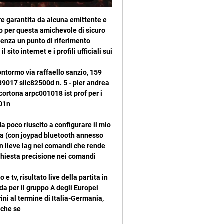
a quell’esperienza, Gaia Galizia ha dimostrato di essere soprattutto una donna mossa da un tenace spirito creativo e amante dell’arte in ogni sua forma.

Le 38 giornate del Campionato di Serie A, stagione 2017-2018, sono ormai decise. La prima a scendere in campo sarà la Juventus, campione d’Italia in carica, che affronterà il Cagliari in casa all’Allianz Stadium, sabato 19 agosto alle ore 18 e precederà il primo anticipo serale, Verona-Napoli alle ore 20.45. Domenica 20.

Sedicesima giornata del Campionato di calcio di Serie B stagione 2016-2017, e noi seguiremo la diretta TV streaming Serie B sui nostri iPhone e iPad della partita del sabato pomeriggio che vede scendere in campo Carpi Cittadella.

Mercoledì 17 agosto 2016, il match “Porto-Roma”, valido per l’andata dei playoff di Uefa Champions League, competizione i cui diritti Mediaset detiene in esclusiva assoluta, sarà trasmesso in diretta e in alta definizione solo su Premium Sport HD.

C R I T I C A • C U L T U R A • C I N E M A Conoscerete la verità E la verità vi farà liberi Giovanni 8,32 Questa pubblicazione è stata curata dal Cinecircolo Romano - Roma - Via Nomentana 333/c - tel 068547151 - fax 068553108 E-mail: [email protected] Sito internet: www.cinecircoloromano.it -

La nuova linea, nota anche come M4 o Linea Blu, seguirà un percorso che metterà in collegamento la parte Est della città con quella Ovest, passando attraverso il centro storico, con i due capolinea rappresentati dalla stazione di Linate (con collegamento all’aeroporto) e dalla stazione di San Cristoforo, direttamente sul Naviglio Grande.

“Oltre la linea” alza il sipario sui problemi e sul malcostume. Home Tags Benevento-Cittadella. Tag: Benevento-Cittadella. Coppa Italia. Coppa Italia: il Benevento supera il Cittadella e agli ottavi incontrerà... Marco Liguori-4 Dicembre 2018.

(Agenzia Vista) Roma, 28 agosto 2018 Conte riceve a Palazzo Chigi il premier della Repubblica Ceca Il Presidente del Consiglio Giuseppe Conte ha incontrato a Palazzo Chigi il premier della Repubblica Ceca.

repubblica ceca italia streaming. 21 giugno 2017. Repubblica Ceca-Italia degli Europei Under-21 in diretta e in streaming. Dopo la vittoria contro la Danimarca nella prima partita, la Nazionale giocherà questa sera alle 18: le informazioni per vederla in diretta.

Marina Doria di savoia . People | Famiglie reali La bellissima e scandalosa Paola del Belgio e i Savoia giovanissimi: le foto private mai viste sbucate dall’archivio di Oggi Leggi - Foto. Condividi su. Iniziative. Siti partner. Notizia di oggi. la testimonianza.

Viaggio in Giappone a nihon tour 4 aprile 12gg. Scegli il viaggio in Giappone a nihon tour 4 aprile 12gg su viaggioingiappone.it oppure contattaci al numero 011 6497816

Lega Pro Ternana-Ravenna, la diretta del match. Ultima sfida interna della stagione regolare per la Ternana che questo pomeriggio ospiterà il Ravenna allo stadio Liberati. Match point per la salvezza, in quanto in caso di vittoria i rossoverdi manterrebbero la categoria. Il …

Bologna 1909 diretta tv Fiorentina-Bol 9 gen 2024 — Oggi ACF Fiorentina — Bologna 1909 diretta tv Fiorentina-Bologna dove vederla: Rai o Mediaset? Canale tv 9 gennaio 2024 Guadare 10 ore fa ...

Linee Autobus a Francavilla Fontana (Brindisi) ed orari di Pullman, Autobus Extraurbani, Autolinee Interregionali e Treni, Come raggiungere Francavilla Fontana con pullman, corriera, autobus, treno e aereo

I tifosi del Verona, giunti a sorpresa ad Ascoli, dopo aver sfondato i cancelli del « Del Duca » e ferito un addetto al campo, si erano scontrati con i tifosi dell'Ascoli: uno di questi, estraneo agli incidenti, era stato stato colpito da una bottiglia al capo e ricoverato in ospedale con una prognosi di dieci giorni.

Bologna FC Bologna. Fiorentina. Mer 14 Febbraio - 19:00. Stadio Renato Dall'Ara ; Lazio. Bologna. Dom 18 Febbraio - 12:30. Stadio Olimpico ; Bol