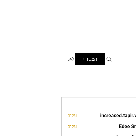
הצטרף
increased.tapir.
עקוב
increased.t
Edee S
עקוב