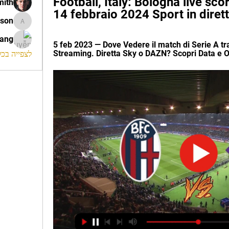
Football, Italy: Bologna live score
mith
14 febbraio 2024 Sport in diret
ison
morrison
rang
5 feb 2023 — Dove Vedere il match di Serie A tra
Streaming. Diretta Sky o DAZN? Scopri Data e Or
לצפייה בכל ה