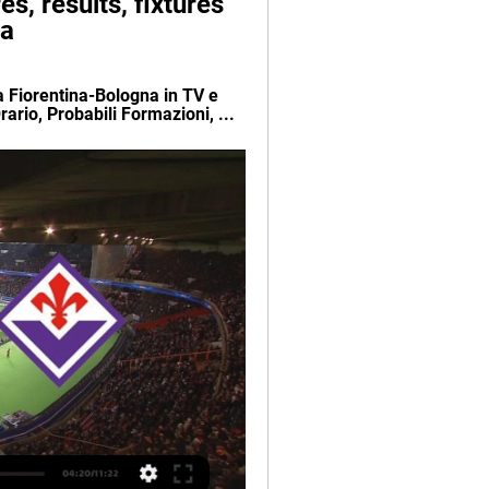
s, results, fixtures 
ta
 Fiorentina-Bologna in TV e 
ario, Probabili Formazioni, ...