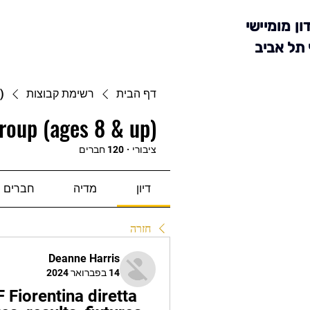
ון מומיישי
 תל אביב
דף הבית
רשימת קבוצות
)
roup (ages 8 & up)
ציבורי
·
120 חברים
דיון
מדיה
חברים
חזרה
Deanne Harris
14 בפברואר 2024
iorentina diretta 