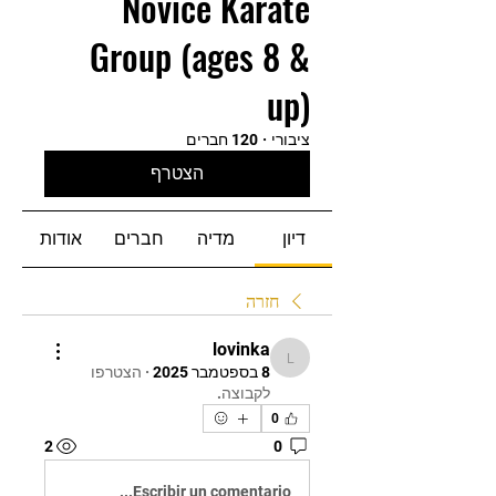
Novice Karate
Group (ages 8 &
up)
ציבורי
·
120 חברים
הצטרף
דיון
מדיה
חברים
אודות
חזרה
lovinka
lovinka
8 בספטמבר 2025
·
הצטרפו
לקבוצה.
0
2
0
Escribir un comentario...