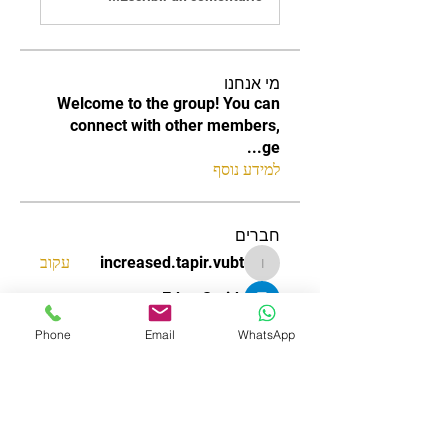
מי אנחנו
Welcome to the group! You can
connect with other members,
...
ge
למידע נוסף
חברים
increased.tapir.vubt
עקוב
increased.tapir.vubt
Edee Smith
עקוב
James Smith
עקוב
Phone
Email
WhatsApp
aizzymorrison
עקוב
aizzymorrison
Nguyễn Anh Quỳnh Trang
עקוב
לצפייה בכל החברים (120)