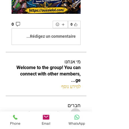
0
0
Rédigez un commentaire...
מי אנחנו
Welcome to the group! You can
connect with other members,
...
ge
למידע נוסף
חברים
increased.tapir.vubt
עקוב
increased.tapir.vubt
Edee Smith
עקוב
Phone
Email
WhatsApp