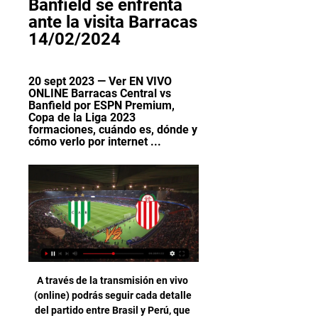
Banfield se enfrenta 
ante la visita Barracas 
14/02/2024
20 sept 2023 — Ver EN VIVO 
ONLINE Barracas Central vs 
Banfield por ESPN Premium, 
Copa de la Liga 2023 
formaciones, cuándo es, dónde y 
cómo verlo por internet ...
A través de la transmisión en vivo (online) podrás seguir cada detalle del partido entre Brasil y Perú, que pertenece a la Copa América 2015, jugada en Chile.

Empresa de autobuses donde podrás obtener toda la información sobre nuestras líneas (horarios, tarifas...) y comprar tus billetes en un sólo clic

Solo habrá dos emparejamientos entre clubes de Primera División, mientras que Real Madrid y Barcelona se miden a clubes de categorías inferiores. La edición 2018-19 de la Copa del Rey se pone seria, pues los equipos más grandes del fútbol español …

La entrada Patronato vs Talleres en VIVO ONLINE – Superliga 2018-2019 en DIRECTO Fecha 7 aparece primero en Ver Boca vs Colón en VIVO ONLINE Superliga Argentina 2018 en DIRECTO Fox Sports TNT Premium TV Gratis Celular Streaming. Leer artículo completo en A Puro Gol

Club Banfield: Inicio Sitio Oficial del Club Atlético Banfield. Club social y deportivo fundado el 21 de enero de 1896.

Te contamos la fecha, hora, cómo ver en directo online y cómo seguir en vivo por televisión el Albacete vs Málaga del sábado 21 de septiembre, partido de la séptima jornada de LaLiga SmartBank.

El Leganés jugará contra el Villarreal en la jornada 4 de Mister. El conjunto de casa es claro favorito para ganar el partido. La posible alineación titular en Mister para la jornada 4 del Villarreal puede ser la formada por Andrés, Moreno, Pau Torres, Albiol, Rubén Peña, Anguissa, Cazorla, Iborra, Moi Gómez, Chukwueze y Gerard Moreno.

Cerro versus Sol de América, por Tigo Sports El Ciclón puede llegar a la cima de manera provisoria si le gana hoy al Danzarín, contra el que juega en la Nueva Olla desde las 19 hs. Transmisión …

UNESCO impulsa colaboración con pueblos indígenas en Reservas de Biosfera en América Latina y el Caribe. 24.10.19. La UNESCO se reúne por primera vez con la Red de Escuelas de Formación de Fiscales de Iberoamérica. 18.10.19. Uruguay tendrá un Centro Experimental Regional de Tecnologías de Saneamiento, auspiciado por UNESCO. 17.10.19

Nacional confirma el interés del Atlético por Matías Viña. “Desde el punto de vista económico hubiera sido ideal venderlo en este período de pases,. Jugó ocho minutos en el partido contra Costa Rica y Tabárez ya le probó como titular en el duelo frente a Estados Unidos.

Dónde ver Barracas Central vs. Banfield, EN VIVO y ONLINE 20 sept 2023 — El partido Barracas Central vs. Banfield se podrá seguir EN VIVO en Argentina, de manera exclusiva a través de la pantalla de ESPN Premium, con ...

Liverpool vs. Tottenham EN VIVO: canales de transmisión. Si deseas ver el Liverpool vs. Tottenham EN VIVO tendrás que engancharte a la señal televisiva de ESPN, ESPN 2 (Latinoamérica), beIN Sports, Sky Sports o DANZ. En caso no te encuentres cerca a una TV, podrás seguir aquí el minuto a minuto y el resumen completo partido ONLINE GRATIS.

Toda la información del partido Bolivia vs Venezuela en vivo de Copa América (22 Junio 2019): Resumen, Estadísticas, Alineación y Resultados - Besoccer. Don't miss the most important football matches while navigating as usual through the pages of your choice.

CA Banfield - CA Barracas Central » Pronósticos, ¿Dónde ver CA Banfield vs CA Barracas Central en directo? Sigue los siguientes pasos para que puedas divertirte y ver gratis online el partido sin ningún ...

Plaza Amador Costa Del Este FC resultado partido en directo (y ver en vivo online video streaming en directo) comienza el 21.9.2019. a las 20:00 (Hora UTC). Copa Digicel Premier Reserve League, Panama.

Canales de TV en Europa - Mire Online en su iPhone, iPad, iPod Touch, Android, Blackberry y otros teléfonos móviles de aplicaciones habilitadas.

Pasto resistió a irse con la derrota y, luego de un penal cobrado por Cristian Nazarit, el equipo local descontó para generar un partido lleno de emociones en epilogo. Con el pitazo final de Ulises Arrieta, Once Caldas sumo sus tres primeras dianas y Deportivo Pasto dejó dudas entre su hinchada,

Ibercaja activa un plan de apoyo especial en la Comunidad Valenciana, Murcia, Almería y Albacete tras las lluvias torrenciales; Unidas Podemos pide la declaración de zona catastrófica y ayudas para paliar los daños producidos por la gota fría en Murcia, Alicante, Almería, Valencia y Albacete

historia ii tomo 2.. mineros de zacatecas francisco villa sÁbado 17:00 sahuayo fc leones negros unidad deportiva municipal sÁbado 19:00 mineros de fresnillo fc. viernes 19:00 atlÉtico saltillo soccer leones negros olimpico francisco i. madero sÁbado 10:00 universidad autÓnoma de.

La Paz, 16 de octubre de 2019.- CAF – banco de desarrollo de América Latina y el Banco Central de Bolivia (BCB) presentaron a los dos estudiantes ganadores del primer concurso nacional de ensayos universitarios #IdeasParaElFuturo; Eliana Sandoval Quispe, de la Universidad Católica Boliviana “San Pablo” y Rodrigo Tambo Tórrez, de la.

Brasil lo intenta con algo más de mordiente desde la entrada de Elano y Lucas, pero no consigue ver puerta. Juanma Fernández. 3 de julio de 2011 a las 22.49 h. Min.78. Segundo cambio en Venezuela. Se va Miku y entra Maldonado, que comparte el mismo apellido que el último futbolísta que consiguió marcar un gol a Brasil en Copa América hace.

Consulta en MSN España y Microsoft News las últimas noticias de España y el mundo, famosos, fútbol, estilo, GH VIP y tu horóscopo. Mira tu correo Hotmail y Outlook y entra en tus redes sociales.

Skokka La Serena. Tamy show video llamada camsexy videos fotos audios y chat en línea todo permitido con whasap 986185891. TAMY Show vídeo llamada sex

Como marcar de Canadá a México. Hoy aprenderás de una forma muy fácil como llamar a México desde Canadá, y a su vez conocerás cada uno de los códigos y su prefijo, todo lo que se necesita para hacer su llamada correspondiente.

Martín Nieto, Isaac La Caja Rural de Salamanca ha cumplido cien años y ha decidido conmemorar su nacimiento con la publicación de un libro sobre su historia.. Mario León TORRES JARRÍN Cuando se piensa en la historia de la integración regional como fenómeno de las relaciones internacionales,.

Central American Zone. -Árabe Unido 4-0 [Carlos Castro 23, 45, Alejandro Alpizar 60, Johnny Cubero 80] Dec 22: Comunicaciones-Árabe Unido 0-1 [John García 37. Alpizar 92+] [Rolando Fonseca 66; Taylor Twellman 18pen, Wolde Harris 54, Steve Ralston 56] (Mar 12 and 26) CSD Comunicaciones …

Escucha y descarga los episodios de Podcast de Pasión Balonmano gratis. Entrevista con Félix García, entrenador del Helvetia BM. Alcobendas, tras la derrota de su equipo ante el Aula Valladolid Con...

Helena Córdoba, estudiante del grado en Multimedia del CITM, presentará al público su Trabajo Final de Grado (TFG) en forma de un espectáculo de danza y multimedia llamado "Parallels" . Será el próximo viernes 14 de junio, a las 19h, en el Auditorio de Sant Martí de Provençals, en la ciudad de Barcelona.

Liga Argentina: Banfield se enfrenta ante la visita Barracas hace 9 horas — Banfield y Barracas Central se enfrentan en el Lencho, con el arbitraje de Ariel Penel. El duelo se jugará mañana desde las 17:15 horas .

Hace algo más de doce meses el BM Benidorm estuvo a punto de lograr una proeza como no se recuerda en la Marina Baixa. La visita del FC Barcelona Lassa al Palau d'Esports l'Illa cerca estuvo de suponer una derrota de todo punto inesperada. Los …

Me gustaria que me ayuden con el satelite en tiempo real, mi mascota esta perdida desde el 12 de octubre, ya he pegado afiches dando recompensa, he preguntado a muchas personas y nadie me da razon, en cambio con el satelite pueden ayudarme a ubicarlo desde el aire, por favor, indique una direccion para comunicarme con las personas encargadas.

Pagina Oficial Club Atletico Defensores de Belgrano. defe, defensores de belgrano, nuñez, dragón, mundo defe, futbol, argentina, primera b, futbol de ascenso Vista previa del partido: Ferro Carril Oeste - Brown Adrogue | Nacional B

El Club Atlético Sarmiento es un club con mucha historia dentro del fútbol santiagueño y además fue la primera entidad en la práctica del más popular de los deportes en La Banda, con 22 títulos en torneos oficiales. Para el Profesor hoy es un día muy importante porque celebra sus 104 años

Últimas noticias del Estudiantes de Mérida, resultados y marcadores en directo, de la mano de Goal.com Estudiantes de Mérida Calendario, Resultados y Marcadores en vivo | Goal.com Noticias

Santos Guápiles vs Grecia en vivo online - Primera División de Costa Rica. Fecha, horario, cómo ver en directo. Read more. Capleton dará concierto en Guápiles - Caribeactual.com. 13-08-2019 03:01 via "allintitle. ficha de Liga Deportiva Alajuelense, es el nuevo jugador del Santos de Guápiles por los próximos seis meses, así lo.

TNT Sports Toda la Liga Profesional de Fútbol, las mejores noticias del deporte argentino y todo lo que pasa en el plano internacional lo encontrás en un solo lugar.

Tablones del 5 hay 60 y del siete 20 casi todos de tres metros y más Se venden también 10 módulos amarillos 10 chapas y 10 tijeras , 2 maquinillos , dos transpalet , una mesa de cortar madera, un vibrador para hormigón, lo vendo por jubilación mejor todo en un lote y de regalo 5 ventanales de PVC nuevos con cristal sin usar solo polvo de.

Barracas Central Barracas Central | Sitio Oficial Resultados, Informacion del club atletico Barracas Central.

Una recesión en los Estados Unidos pudiera afectar las exportaciones de las empresas de manufactura en la Isla, ya que ese es su mercado principal. La manufactura aún representa el 47% del Producto Interno Bruto local, y desde Puerto Rico se exportan $60,000 millones en productos hacia el …

Agenda Deportiva Barracas Central vs Atl Tucumán, TNT SPORTS. NFL: Superbowl. 20:00, Kansas City Chiefs vs. San Francisco 49ers, DGOESPN 2ESPN ExtraFOX SPORTS 3STAR +. Serie A ...

Fue consultora de imagen y comunicación para el partido Visión con Valores (VIVA) y para el Movimiento Ciudadano Unidos por Guatemala del 2010 al 2011, asimismo fungió