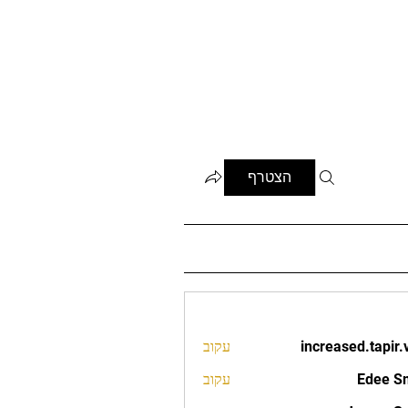
הצטרף
increased.tapir.
עקוב
increased.t
Edee S
עקוב