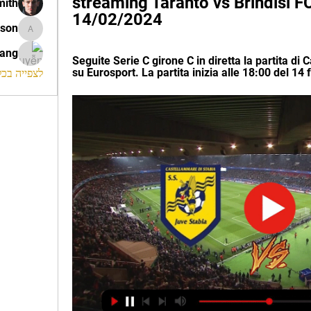
streaming Taranto vs Brindisi FC 
mith
14/02/2024
ison
morrison
rang
Seguite Serie C girone C in diretta la partita di C
su Eurosport. La partita inizia alle 18:00 del 14
לצפייה בכל ה