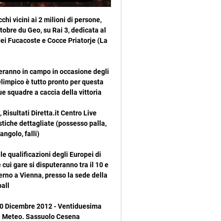
to che il Tigre ha la difesa più fragile della Superliga e segnalato che l'Unión de Santa Fe in trasferta sa il fatto suo (4-3-3), ci sbilanciamo. Pronostico. Il confronto diretto più recente si è concluso 3-3; questa volta scegliamo la combinazione 1 + Under 2.5 e vi suggeriamo di consultare il nostro comparatore quote per conoscere l'opinione dei bookmakers.

Juve Stabia vs Picerno | Serie C 3446-12. Brindisi FC logo Brindisi FC. 16. 234415. 1644-28. Monterosi logo Video · Segnalazioni · Opinioni · Accedi. BrindisiReport è in caricamento. , ma ha ...

Ajax-Tottenham verrà trasmessa in diretta e in chiaro dalla Rai su Rai 1, mentre gli abbonati a Sky potranno vedere la partita sempre in diretta su Sky Sport Uno (canale 201 del satellite, 472 sul digitale terrestre) e Sky Sport Football (canale 203 del satellite).

Webcam Foggia. Webcam in diretta da Foggia (FG) Puglia, cliccando sulle immagini si accede alla scheda con i dettagli della webcam dove si può visionare lo zoom, la quota, le previsioni per la località, la mappa della zona e tante altre risorse utili.

Brindisi-Juve Stabia, dove vedere la gara di Serie C 10 ott 2023 — Brindisi-Juve Stabia: dove vedere la gara di Serie C 2023/24? Domenica 8 ottobre, ore 18:30. Diretta TV, streaming e probabili formazioni.

Juve Stabia vs Brindisi chat 1 giorno fa — Dove guardare Juve Stabia vs Brindisi online?AiScore provides Juve Stabia vs Brindisi(2024/02/14) live punteggio,h2h,predizione,l'incontro ...

Brindisi Juve Stabia, Sky o Now? Dove vederla in diretta Tv 8 ott 2023 — Brindisi Juve Stabia oggi, dove vederla in diretta TV o streaming. Fischio d'inizio alle 18.30 allo stadio “Franco Fanuzzi” di Brindisi. Dove ...

Qui trovi tutti i voli per partire in aereo da Rotonda. Trovi i voli che partono dagli aeroporti più vicini a Rotonda (Aeroporto Lamezia Terme Internazionale Lamezia, Aeroporto Crotone S. Anna, Aeroporto Bari Palese, ) con arrivo in tutti gli altri aeroporti italiani.

Comincia oggi la 22esima giornata di Lega Pro, girone A. Il Renate va a giocare in trasferta sul terreno del Lumezzane, mentre la Giana Erminio scende a sua volta ospite contro il Pro …

Festival di Sanremo 2019 in streaming, diretta tv, dove vederlo, replica della sessantanovesima edizione della kermesse canora di mamma Rai in scena dal Teatro Ariston di Sanremo …

Un settimo posto ai campionati italiani femminili Under14 chiude la stagione del Ct Giotto. Al loro primo anno nella categoria, le ragazze del circolo aretino sono riuscite a confermarsi ai vertici del tennis giovanile tricolore, anche se nelle finali di Cuneo sono state protagoniste di una

Rojadirecta partite di calcio in diretta streaming Streaming calcio gratis. Rojadirecta streaming calcio gratis è il miglior sito per vedere le partite e gli sport maggiori in diretta live, senza installare nessuna applicazione o programma sul vostro pc, telefono o tablet. Iptv italia servizio con pacchetti in abbonamento server sky e mediaset.

I risultati di Serie D per le partite della domenica sono definitivi: continua la crisi della Lucchese che cade sul campo del Casale e resta ancora senza vittorie nel girone A, mentre nel girone B il Seregno mantiene la sua imbattibilità ma non va in fuga, pareggiando in casa contro la Tritium. Il

Facebook Twitter WhatsApp Telegram Messenger Il sorteggio del Calendario di Serie A si terrà oggi a partire dalle 18:45 e potrete seguire la diretta streaming anche sul nostro sito www.calcionewsweb.it dove inseriremo un articolo dettagliato sia con le giornate che vengono sorteggiate ma anche con il video della diretta di Sky. Come ogni anno.

Serie A, dove vedere Milan-Brescia in Tv e in streaming (Di sabato 31 agosto 2019) E’ arrivato il giorno del debutto a San Siro del Milan, anche se certamente il clima che si respira in casa rossonera non può essere dei migliori: all’e