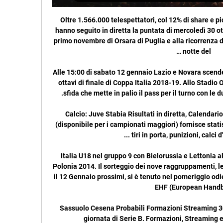
Oltre 1.566.000 telespettatori, col 12% di share e picchi vicini ai 2 milioni di persone, hanno seguito in diretta la puntata di mercoledì 30 ottobre du Geo, su Rai 3, dedicata al primo novembre di Orsara di Puglia e alla ricorrenza dei Fucacoste e Cocce Priatorje (La notte del …

Alle 15:00 di sabato 12 gennaio Lazio e Novara scenderanno in campo in occasione degli ottavi di finale di Coppa Italia 2018-19. Allo Stadio Olimpico è tutto pronto per questa sfida che mette in palio il pass per il turno con le due squadre a caccia della vittoria.

Calcio: Juve Stabia Risultati in diretta, Calendario, Risultati Diretta.it Centro Live (disponibile per i campionati maggiori) fornisce statistiche dettagliate (possesso palla, tiri in porta, punizioni, calci d'angolo, falli) ...

Italia U18 nel gruppo 9 con Bielorussia e Lettonia alle qualificazioni degli Europei di Polonia 2014. Il sorteggio dei nove raggruppamenti, le cui gare si disputeranno tra il 10 e il 12 Gennaio prossimi, si è tenuto nel pomeriggio odierno a Vienna, presso la sede della EHF (European Handball

Sassuolo Cesena Probabili Formazioni Streaming 30 Dicembre 2012 - Ventiduesima giornata di Serie B. Formazioni, Streaming e Meteo. Sassuolo Cesena

Circolazione in tempo reale. Il servizio ferroviario regionale di Trenord è organizzato in 40 DIRETTRICI. Le icone danno in tempo reale lo stato della circolazione in Lombardia.

Numero di telefono, indirizzo, commenti e recensioni su Outdoor And Trekking Store in 48/A, Via Trieste a Ravenna - Abbigliamento Sportivo Jeans e Casuals Vendita al Dettaglio a Ravenna

L'appuntamento allo stadio "Tonino D'Angelo" di Altamura, per l'incontro tra Team Altamura e Gelbison Vallo della Lucania è alle ore 15. In settimana è stata esaminata la brutta battuta d'arresto alla prima della Team nel campionato di serie D 2019-2020.

Scheda film DolceRoma (2019) - Streaming | Leggi la recensione, trama, cast completo, critica e guarda trailer, foto, immagini, poster e locandina del film diretto da Fabio Resinaro con Lorenzo Richelmy, Luca Barbareschi, Valentina Bellè, Claudia Gerini

LADISPOLI - CENTRALISSIMO - A POCA DISTANZA DALLA VIA PRINCIPALE - Negozio di circa 30 mq commerciali. Bagno da ristrutturare. PER MAGGIORI INFO E VISITE CHIAMA ALLO 06.99551105 / 06-52726341 frimm5072@frimm.com immobiliaretrusca.it frimm cerveteri frimm ladispoli frimm cerenova campo di mare frimm valcanneto case appartamenti litorale agenzia.

2° set Ubi Banca San Bernardo Cn Vs Volley 2001 Garlasco PV 1-0 #CuneoVsGarlasco #serieBmaschile #forzacuneo #wearelive. Vai a. Sezioni di questa pagina.

Dove vedere Brindisi-Juve Stabia, streaming gratis LIVE e 10 ott 2023 — Dove vedere Brindisi-Juve Stabia, streaming gratis e diretta tv Sky, Rai, Antenna Sud o DAZN? No rojadirecta · Sky Sport 253 e in streaming ...

Serie A, Sampdoria-Cagliari 4-1: pagelle e highlights in diretta. Live Match valido per la 35a giornata di Serie A. Leggi le pagelle, il tabellino e la cronaca della partita, guarda i video dei gol.

Tromsdalen UIL Sandefjord in diretta: scopri i risultati della partita Tromsdalen UIL Sandefjord live e segui i tabellini in diretta Tromsdalen UIL Sandefjord grazie al nostro livescore. Partita di OBOS-ligaen giocata il 22/04/19 16:00

Ad aprire il programma sarà l’anticipo tra Cremonese ed Hellas Verona venerdì 29 marzo alle ore 21:00. Il match verrà trasmesso in diretta tv su Rai Sport, non solo su DAZN. Entrambe le squadre sono reduci da un pareggio per 1-1.

Serie C, dove vedere tutte le partite in diretta tv e streaming Juve Stabia – Brindisi, C. 20:45, Perugia – Fermana, B. 20:45, Potenza – Avellino, C. 20:45, Virtus Francavilla – Turris, C. 20:45, Vis Pesaro – Ancona, B. Le ...

Angelo Galfano non è più l’allenatore del Licata calcio. Dopo la sconfitta in Coppa contro il Mazara, la società guidata dal presidente Danilo Scimonelli ha deciso di interrompere il rapporto con l’ormai ex tecnico. Si apre quindi il toto-allenatore per la panchina gialloblu.

Streaming AS 14 Juve Stabia Streaming AS 14. antenna sud 14. Tutti i diritti sono riservati. Si diffida ...

Calcio su Diretta Mobile - risultati in tempo reale per il tuo PDA 20:45Juve Stabia - Brindisi -:- 20:45Potenza - Avellino -:- 20:45Virtus Francavilla - Turris -:-. ITALIA: Serie A Femminile. 15:00Como D - Fiorentina D -:- 15 ...

spettatori girone a ultima giornata novara-albinoleffe 4.317 lecco-alessandria 2.333 siena-pistoiese 2.266 arezzo-pro patria 1.950 pro vercelli-pergolettese 1.195 olbia-como 884 giana-pontedera …

Autobus|Pullman Cosenza Pescara, orari degli autobus, dei treni, delle autolinee e dei trasporti per andare da Cosenza a Pescara, Voli per andare da Cosenza a Pescara. Cosenza Calcio vs Pescara predictions, football tips and statistics for this match of Italy Serie B on Hai 6 modi per andare da Pescara a Cosenza.

OSAKA – Dalle 12.15 gli azzurri scendono in campo per la sfida al Giappone. Terza giornata di Grand Champions Cup con l’Italia che insegue Stati Uniti, Brasile e Iran a 2 vittorie ma già una gara in più. Qui il canale per vedere la partita in live streaming

AIUTO: Ti trovi alla pagina risultati WCH U18 IB 2019 nella sezione Hockey/Mondo. Risultati.it offre risultati in tempo reale WCH U18 IB 2019, risultati parziali e finali, classifiche WCH U18 IB 2019 e dettagli sulle partite. Oltre a risultati WCH U18 IB 2019 su Risultati.it puoi seguire più di 100 competizioni di hockey da oltre 15 paesi del.

Brindisi-Juve Stabia dove vederla: Sky, DAZN, Mediaset o 10 ott 2023 — Brindisi-Juve Stabia è in diretta tv esclusiva su Sky. Basta sintonizzarsi su Sky Sport Calcio o Sky Sport, i canali scelti per trasmettere l' ...

Brindisi FC vs Juve Stabia | Serie C Brindisi FC vs Juve Stabia | Serie C Diventa tu il reporter di questa partita! Scopri come... Gol di B. Valenti (Brindisi FC)! L. Candellone (Juve Stabia) ...

Sanchez (Agropoli) L'estremo difensore spagnolo, in quel di Bitonto, blinda la porta dei campani. Al suo attivo almeno tre interventi decisivi. DIFESA. Landolfo (Gladiator) Efficace nei contrasti, puntuale nelle ripartenze. Pare un veterano, invece ha appena 18 anni.

Ricorda