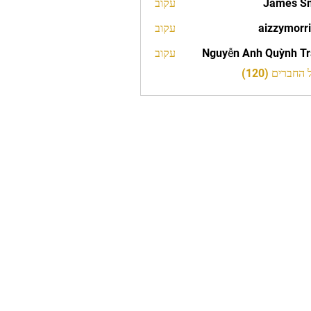
James S
עקוב
aizzymorr
עקוב
aizzy
Nguyễn Anh Quỳnh T
עקוב
חברים (120)