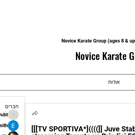
Novice Karate Group (ages 8 & up
Novice Karate G
אודות
חברים
vubt
apir.vubt
mith
[[[TV SPORTIVA*]((((]] Juve Stabi