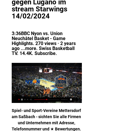
gegen Lugano im 
stream Starwings 
14/02/2024
3:36BBC Nyon vs. Union 
Neuchâtel Basket - Game 
Highlights. 270 views · 2 years 
ago ...more. Swiss Basketball 
TV. 14.4K. Subscribe.
Spiel- und Sport-Vereine Mettersdorf am Saßbach - sichten Sie alle Firmen und Unternehmen mit Adresse, Telefonnummer und ★ Bewertungen. Das Stadtbranchenbuch für Mettersdorf am Saßbach zeigt Ihnen aktuell ᐅ 100 Einträge.

Nagelsmann will mit Leipzig ins Finale Mit einer Meisterleistung hat RB Leipzig für ein Ausrufezeichen beim Königsklassen-Blitzturnier gesorgt. Der Sieg gegen Atlético Madrid bringt.

Nyon gegen Union Neuchâtel im tv 02/12/2023 02.12.2023 — Spieltag konnte Fribourg Olympic seine Unbesiegbarkeit bewahren und gewann zu Hause gegen Union Neuchâtel Basket nach einem bis in Union ...

Hengsberg. Anmelden Registrieren Mit Facebook anmelden. R. Reit- u. Fahrclub Schatzmühle Noch nicht bewertet Bewerten Matzelsdorf 16, Hengsberg, Steiermark, 8411. Über uns; REIT- U. FAHRCLUB SCHATZMÜHLE | Hengsberg | Zu meiner Liste hinzufügen Hinzugefügt Unternehmen Produkte .

August an der Algarve auf Paris Saint-Germain. Das Tor-Telegramm: Der spanische Leipzig-Legionär Dani Olmo knackte das Abwehrbollwerk nach Sabitzer-Flanke (51.), Atletico-Supertalent Joao Felix.

Novice Karate Group (ages 8 & up) vor 2 Tagen — [liveübertragung*] Union Neuchâtel gegen Nyon im live tv str vor 7 Monthey gegen Olympic im streaming 14 Oktober 2023 vor 23 Stunden .

SGS Essen-Schönebeck II vorheriges Spiel war gegen SV Meppen in 2. Bundesliga, Women, Endstand 6 - 1 (SV Meppen hat gewonnen). SGS Essen-Schönebeck II Spielplan zeigt die letzten 100 Fußball Begegnungen mit Statistiken und Sieg/Niederlagen Symbolen an. Außerdem sind dort alle von SGS Essen-Schönebeck II geplanten Spiele zu sehen.

Zur Vermietung gelangt ein in Massivbauweise errichtetes Bürogebäude mit Wohnmöglichkeit mit Blick auf einen herrlichen Badesee. Diese wurde ca. 1970 errichtet, jedoch mit neuen Kunststoff Fenstern ausgestattet und hat eine Nutzfläche von rund 267 m² aufgeteilt auf 3 Etagen. Ebenerdig befindet sich ein Aufenthaltsraum mit angrenzendem Lagerraum, Heizraum, Toilette und ein Wirtschaftsraum.

BBC Nyon vs. Union Neuchâtel Basket - Game Highlights 3:38BBC Nyon vs. Union Neuchâtel Basket - Game Highlights. 244 views · 3 months agomore. Swiss Basketball TV. 14.3K. Subscribe.

Der FC Aarau erarbeitet sich einen hochverdienten Punkt beim 1:1-Remis gegen den FC Vaduz mit einer aufsässigen und vorwärts orientierten Spielweise. Präsentiert von ProCloud AG. FCA TV. Veröffentlicht am 14. Juli 2020 «Ein Sieg wäre möglich gewesen» Bei den «Stimmen zum Spiel» sprechen Mats Hammerich und Cheftrainer Stephan Keller über das Remis in Vaduz. Club. Veröffentlicht am.

Paderborn (WB/ve). Absolutes Top-Match in der Volleyball-Regionalliga: Die Damen des Tabellendritten VoR Paderborn empfangen Spitzenreiter TSV Bayer Leverkusen II.

[Sport-TV***] Nyon gegen Lugano im stream Starwings 05.01.2024 — SB League - Day 15: LUGANO vs. NYON. Scheduled for 1/6/24, 8:00 AM BBC Nyon vs. Union Neuchâtel Basket - Game Highlights · Swiss ...

In der Champions League kommt es am Dienstag (21 Uhr) im Rahmen des dritten Spieltags zum Aufeinandertreffen zwischen Olympiakos Piräus und dem FC Bayern München. sport.de hat alle Infos zu …

Österreich Position Angriff Bisherige Vereine Austria Klagenfurt, FC Wacker Innsbruck, SV Kapfenberg, SV Kapfenberg II Geburtstag 30.01.1992 Alter 28

Vaduz feiert einen erzitterten 1:0-Heimerfolg gegen den FC Schaffhausen, nachdem sie aus den drei Meisterschaftsspielen davor lediglich einen Punkt holten.

Schönes renovierte Istrische Steinhaus steht hier zum Verkauf, nur rund ca.7 km von Porec, ca. 4 km vom Limski Kanal und Meer und ca. 4km von der Autobahn (Ypsilon). Das Haus bietet von der Terrasse einen wunderbaren und offenen Blick auf das Meer und die Natur, durch die freistehende und alleinige Lage haben Sie einen ungetrübten Blick rund um das Haus. Das Grundstück hat eine Fläche von.

Liveticker: Preußen Münster - Eintracht Braunschweig (3. Liga 2019/2020, 15. Spieltag) Fazit: Preußen Münster und Eintracht Braunschweig trennen sich zum Abschluss des 15. Spieltags mit 1:1. Nach einer hitzigen und umkämpften ersten Halbzeit, in der die Gastgeber die deutlich besseren Chancen hatten, schlugen die Gäste aus Niedersachsen durch einen Sonntagsschuss von Kessel nach der.

Lissabon (dpa) - Nicht Manchester City, sondern Olympique Lyon wartet im Halbfinale auf den FC Bayern. Der französische Club geht als großer Außenseiter in die letzte Woche des Finalturniers in Lissabon, glaubt aber an seine Chance. Mit dem Coup gegen Pep Guardiola hatten selbst in Frankreich nur wenige gerechnet.

Unsere Mannschaft tritt am kommenden Samstag beim Konstrukt von Red Bull in Leipzig an. Wir haben die Hintergründe um dieses Konstrukt stets sehr kritisch begleitet und werden dies auch weiterhin tun. Ein Teil unserer Mitglieder – darunter die Ultragruppen – bleibt dem Auswärtsspiel in Sachsen traditionell aus Protest fern. Die Südkurve 1. FC Köln wird …

Donnerstag, 11.07.2013, 21:21 Der ehemalige Bayern-Spieler Manfred Bender wird Sportchef beim österreichischen Regionalliga-Fußballclub Austria Klagenfurt. Das berichtet die österreichische.

Heim : Auswärts: Ergebnis: 11.08. TuS Hattingen : Sportfreunde Wanne: 2: 1: CSV SF Bochum-Linden : TuS Kaltehardt: 4: 0: SG Herne 70 : TuS Harpen: 2: 1: SW.

Paderborn (WB/ve). Absolutes Top-Match in der Volleyball-Regionalliga: Die Damen des Tabellendritten VoR Paderborn empfangen Spitzenreiter TSV Bayer Leverkusen II.

Nach dem Einzug von RB Leipzig ins Halbfinale der Champions League, richtet sich der Fokus von Julian Nagelsmann sofort auf das Duell mit Thomas Tuchel. Der PSG-Trainer war einst der Lehrmeister.

25.09.2016 · 5. Spieltag. Seite 2 nfofler Südkurve 1. Köln Hallo FC-Fans, Rasenballsport Leipzig oder kurz: RB Leipzig – eigentlich Red Bull Leipzig – heißt unser heutiger Gegner. Schon seit längerem, und spätestens seit dem Aufstieg in die Bundesliga, erhitzt dieses Projekt die Gemüter der Fußballfans. Daher möchten wir euch mit diesem.

Das Vorspiel zur Superliga am Samstag 7. Dezember bestritt die U19 gegen die Gunners aus Oberwart. Mit nur 1 Niederlage im Gepäck und als Tabellenführer in der SLU19 kamen die Oberwarter mit breiter Brust nach Kapfenberg und wurden ihrer Favoritenrolle …

News Bayern München. Hier findest du alle Transfernews über den FC Bayern. Ob Scouting, Gerüchte, sich anbahnende Wechsel oder fixe Meldungen. FT hält dich täglich auf dem Laufenden – nicht.

SB League - Day 10: NEUCHATEL vs. NYON - YouTube 2:01:55UNION NEUCHATEL BASKET vs. BBC NYON RIVERAINE - MatchNo: 21 🗣️ Pressekonferenz nach dem 3:1-Heimerfolg gegen Viktoria Köln. Rot-Weiss ...

Adler Osterfeld Samstag, 22.07.2006 14.00 bis 15.00 Uhr RWO II - SV Vonderort 15.15 bis 16.15 Uhr Sterkrade 06/07 - RSV Klosterhardt 16.30 bis 17.30 Uhr VfR 08 Oberhausen - Spfr. Königshardt 17.45 bis 18.45 Uhr Buschhausen 1912 - SC Glückauf Sterkrade 19.00 bis 20.00 Uhr RWO II - BW Oberhausen Sonntag, 23.07.2006 12.00 bis 13.00 Uhr Sterkrade 06/07 - Adler Osterfeld 13.15 bis 14.15 Uhr SV.

Fussball Wetten auf Leipzig - Köln am Samstag (23.11.2019) abend ! Die Quoten der Bundesliga Wettanbieter Tipico, Bwin & Co. sind eindeutig, RB Leipzig gegen gegen den 1. FC Köln …

Die Ostschweizer Kulturszene ist lebendig und vielfältig. In unserem Kultur-Ticker informieren wir sie laufend über Neuigkeiten von Kunstschaffenden und Kulturbetrieben aus der Ostschweiz.

RB Leipzig - Paris Saint-Germain: Mittwoch, 19. August 2020, 21 Uhr: Halbfinale: Lyon - FC Bayern München +++ 15.08.2020: Königsklassen-Aus für City - FC Bayern im Halbfinale gegen Lyon +++ Der FC Bayern München trifft im Halbfinale der Champions League auf das französische Überraschungsteam Olympique Lyon. Ein Wiedersehen mit Ex-Trainer Pep Guardiola und dessen Team Manchester City …

RB Leipzig steht offenbar vor der Verpflichtung des französischen Abwehrtalents Tanguy Kouassi von Paris Saint-Germain. Nach einem Bericht der der …

Laut ESPN soll er bei PSG nun ganz oben auf dem Zettel von Sportdirektor Leonardo stehen, der dringend einen Rechtsverteidiger als Ersatz für brauchen soll. Ex-Kollege von Dani Olmo im Visier bei RB Leipzig? Ein neuer Name in der Gerüchteküche um RB Leipzig lautet Amer Gojak. Laut der kroatischen Sportzeitung Sportske Novosti hat ein Bundesligist dem früheren Teamkollegen von Dani Olmo bei.

DeinDesign Handyhülle »Splatter Schwarz - FCB« Samsung Galaxy S9 Plus Duos, Hülle FCB Offizielles Lizenzprodukt FC Bayern München für 19,95€ bei OTTO

Eintracht Frankfurt gegen SV Werder Bremen heute live im Free-TV und Stream Das DFB-Pokal-Viertelfinale schließt am Mittwoch. Runde bis zum Viertelfinale jeweils ein Topspiel des DFB-Pokals live im Free-TV. Arminia Bielefeld – Borussia. Sport 1 überträgt die Begegnung live und in voller Länge im Free-TV. Zudem strahlt auch Sky Sport die.

Union Neuchâtel gegen Lions de Genève im live tv stream 06.01.2024 — Pully-Lausanne. 17:30. Fribourg Olympic Basket. Lions de Genève. 18:00. Union Neuchâtel Basket. Massagno. 19.11.2023. 16:30. Vevey Riviera.

Selbst ein voller Erfolg im Auswärtsspiel bei Sturm Graz hilft den Wienern in der vorletzten Runde des Grunddurchgangs am Sonntag (17.00 Uhr) nur dann weiter, wenn Hartberg keinen Punkt beim LASK holt. Die Chance am Leben zu halten bleibt freilich erklärtes Ziel der Violetten. Notfalls soll dafür auch Risiko genommen werden.

Der USV-Thüringerberg als Teil der SPG Großwalsertal möchte euch bereits jetzt informieren, dass die Spielgemeinschaft laufend auf der Suche nach motivierten Kickern ist, die Freude am Fußball und Vereinsleben haben. Insbesondere geht der Aufruf an unsere Jüngsten (Jahrgang 2014 / 2015 / 2016).

Rather SV + VfB Frohnhausen + SV Genc Osman Duisburg + MSV Düsseldorf + SC SW 06 Düsseldorf + DJK BW Mintard + SV Burgaltendorf + ESC Rellinghausen + FC Remscheid + Duisburger SV 1900 + SF Hamborn 07 + SV 09/35 Wermelskirchen + Spvgg Steele 03/09 + VfB Speldorf + VfB Solingen + SV ScherpenLunds BK Ängelholms FF: 0 2 (228) Conny Jacobsson : Omg: 16 2005-08-28 : Kristianstads FF Högaborgs BK: 3