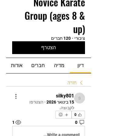
Novice Karate
Group (ages 8 &
up)
ציבורי
·
120 חברים
הצטרף
דיון
מדיה
חברים
אודות
חזרה
silky801
silky801
15 בינואר 2026
·
הצטרפו
לקבוצה.
0
1
0
Write a comment...