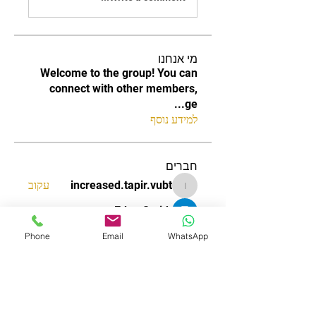
מי אנחנו
Welcome to the group! You can
connect with other members,
...
ge
למידע נוסף
חברים
increased.tapir.vubt
עקוב
increased.tapir.vubt
Edee Smith
עקוב
James Smith
עקוב
Phone
Email
WhatsApp
aizzymorrison
עקוב
aizzymorrison
Nguyễn Anh Quỳnh Trang
עקוב
לצפייה בכל החברים (120)