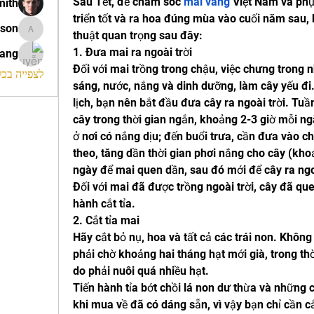
Sau Tết, để chăm sóc 
mai vàng
 Việt Nam và phụ
mith
triển tốt và ra hoa đúng mùa vào cuối năm sau,
ison
thuật quan trọng sau đây:
morrison
1. Đưa mai ra ngoài trời
rang
Đối với mai trồng trong chậu, việc chưng trong n
לצפייה בכל ה
sáng, nước, nắng và dinh dưỡng, làm cây yếu đi
lịch, bạn nên bắt đầu đưa cây ra ngoài trời. Tuầ
cây trong thời gian ngắn, khoảng 2-3 giờ mỗi ng
ở nơi có nắng dịu; đến buổi trưa, cần đưa vào ch
theo, tăng dần thời gian phơi nắng cho cây (kho
ngày để mai quen dần, sau đó mới để cây ra ng
Đối với mai đã được trồng ngoài trời, cây đã que
hành cắt tỉa.
2. Cắt tỉa mai
Hãy cắt bỏ nụ, hoa và tất cả các trái non. Không 
phải chờ khoảng hai tháng hạt mới già, trong thờ
do phải nuôi quá nhiều hạt.
Tiến hành tỉa bớt chồi lá non dư thừa và những 
khi mua về đã có dáng sẵn, vì vậy bạn chỉ cần c