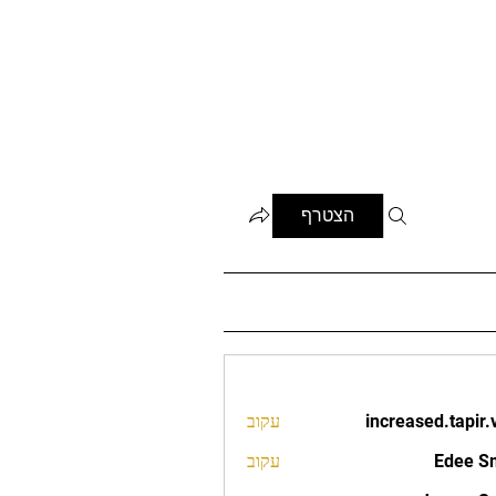
הצטרף
increased.tapir.
עקוב
increased.t
Edee S
עקוב