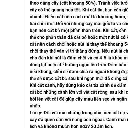
theo dáng cây (cắt khoảng 30%). Tránh việc tướ
cây có thể quang hợp tốt. Khi cắt tỉa, bạn cần giữ 
nhánh. Điểm cắt nên cách mắt lá khoảng 5mm, v
hai chồi mới.Đối với những cây mai gốc to và chó
bạn nên cắt bỏ một phần thân trên. Khi cắt, cầ
thế cho phần thân đã cắt bỏ hoặc một nút lá có k
cắt nên cách chồi hoặc nút lá thay thế khoảng 
chồi thay thế vào vị trí thẳng đứng. Nếu nút lá 
cho đến khi nút lá đâm chồi và có 4-5 lá khỏe mạ
dùng lạt buộc để hướng ngọn lên trên.Đảm bảo bu
nếu không, chồi sẽ đâm chỉa ra ngoài không đẹp
thế sẽ được cắt bỏ sau khi ngọn mới đã cứng cá
Khi cắt cành, hãy dùng kéo cắt tỉa cành để đảm 
cắt bỏ những cành lớn với vết cắt rộng, sau khi c
bôi lên vết cắt để giúp cây mau liền sẹo và ngăn
nhập.
Lưu ý: Đối với mai chưng trong nhà, nên cắt nụ 
cây đã quen dần với nắng bên ngoài. Cành mai 
lịch và không muộn hơn ngày 20 âm lịch.