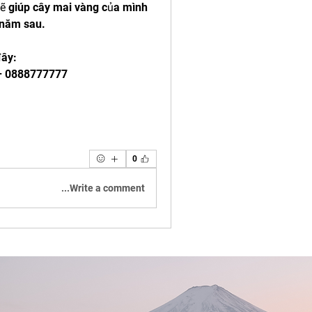
ẽ giúp cây mai vàng của mình 
 năm sau.
đây:
 – 0888777777
0
Write a comment...