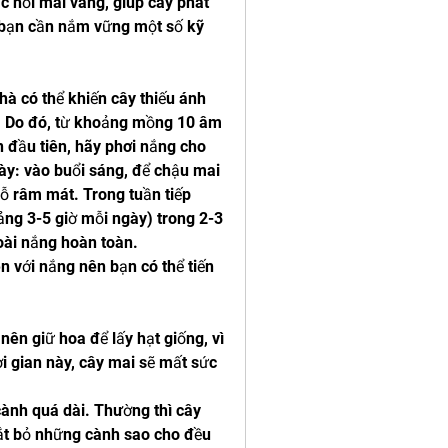
c hồi mai vàng, giúp cây phát 
 bạn cần nắm vững một số kỹ 
hà có thể khiến cây thiếu ánh 
. Do đó, từ khoảng mồng 10 âm 
n đầu tiên, hãy phơi nắng cho 
ày: vào buổi sáng, để chậu mai 
ỗ râm mát. Trong tuần tiếp 
ảng 3-5 giờ mỗi ngày) trong 2-3 
oài nắng hoàn toàn.
n với nắng nên bạn có thể tiến 
nên giữ hoa để lấy hạt giống, vì 
i gian này, cây mai sẽ mất sức 
cành quá dài. Thường thì cây 
ắt bỏ những cành sao cho đều 