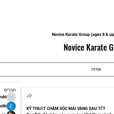
Novice Karate Group (ages 8 & up
Novice Karate G
אודות
חברים
vubt
apir.vubt
mith
KỸ THUẬT CHĂM SÓC MAI VÀNG SAU TẾT