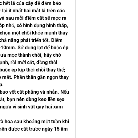
c hết lá của cây để đảm bảo 
lại ít nhất hai mắt lá trên các 
à sau mỗi điểm cắt sẽ mọc ra 
p nhỏ, có hình dạng hình tháp, 
n chọn một chồi khỏe mạnh thay 
hả năng phát triển tốt. Điểm 
5-10mm. Sử dụng lạt để buộc ép 
chưa mọc thành chồi, hãy chờ 
nh, rồi mới cắt, đồng thời 
ộc ép kịp thời chồi thay thế; 
 mắt. Phần thân gần ngọn thay 
p.
bảo vết cắt phẳng và nhẵn. Nếu 
ắt, bạn nên dùng keo liền sẹo 
 ngừa vi sinh vật gây hại xâm 
và hoa sau khoảng một tuần khi 
nên được cắt trước ngày 15 âm 