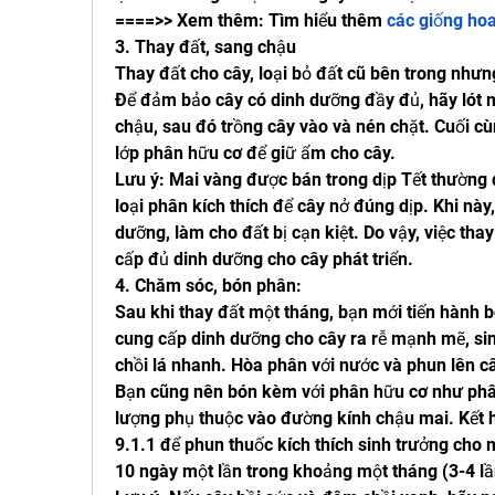
====>> Xem thêm: Tìm hiểu thêm 
các giống ho
3. Thay đất, sang chậu
Thay đất cho cây, loại bỏ đất cũ bên trong nhưng
Để đảm bảo cây có dinh dưỡng đầy đủ, hãy lót m
chậu, sau đó trồng cây vào và nén chặt. Cuối cù
lớp phân hữu cơ để giữ ẩm cho cây.
Lưu ý: Mai vàng được bán trong dịp Tết thường
loại phân kích thích để cây nở đúng dịp. Khi này, 
dưỡng, làm cho đất bị cạn kiệt. Do vậy, việc thay 
cấp đủ dinh dưỡng cho cây phát triển.
4. Chăm sóc, bón phân:
Sau khi thay đất một tháng, bạn mới tiến hành 
cung cấp dinh dưỡng cho cây ra rễ mạnh mẽ, sinh
chồi lá nhanh. Hòa phân với nước và phun lên câ
Bạn cũng nên bón kèm với phân hữu cơ như phân 
lượng phụ thuộc vào đường kính chậu mai. Kết 
9.1.1 để phun thuốc kích thích sinh trưởng cho
10 ngày một lần trong khoảng một tháng (3-4 lầ