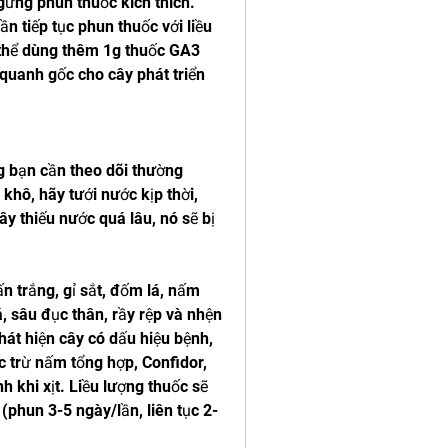
ừng phun thuốc kích thích. 
n tiếp tục phun thuốc với liều 
thể dùng thêm 1g thuốc GA3 
quanh gốc cho cây phát triển 
 bạn cần theo dõi thường 
e
 khô, hãy tưới nước kịp thời, 
y thiếu nước quá lâu, nó sẽ bị 
 trắng, gỉ sắt, đốm lá, nấm 
á, sâu đục thân, rầy rệp và nhện 
át hiện cây có dấu hiệu bệnh, 
 trừ nấm tổng hợp, Confidor, 
 khi xịt. Liều lượng thuốc sẽ 
(phun 3-5 ngày/lần, liên tục 2-