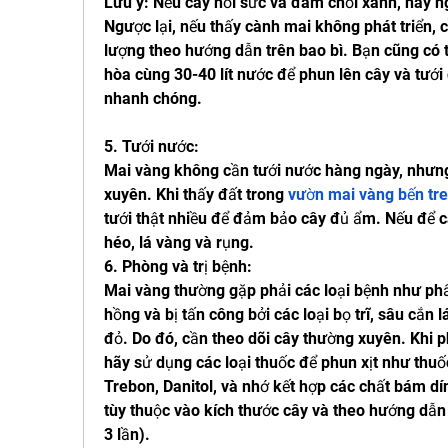
Lưu ý: Nếu cây hồi sức và đâm chồi xanh, hãy ng
Ngược lại, nếu thấy cành mai không phát triển, cầ
lượng theo hướng dẫn trên bao bì. Bạn cũng có 
hòa cùng 30-40 lít nước để phun lên cây và tưới 
nhanh chóng.
5. Tưới nước:
Mai vàng không cần tưới nước hàng ngày, nhưng
xuyên. Khi thấy đất trong 
vườn mai vàng bến tr
tưới thật nhiều để đảm bảo cây đủ ẩm. Nếu để câ
héo, lá vàng và rụng.
6. Phòng và trị bệnh:
Mai vàng thường gặp phải các loại bệnh như phấn
hồng và bị tấn công bởi các loại bọ trĩ, sâu cắn l
đỏ. Do đó, cần theo dõi cây thường xuyên. Khi ph
hãy sử dụng các loại thuốc để phun xịt như thuốc
Trebon, Danitol, và nhớ kết hợp các chất bám dính
tùy thuộc vào kích thước cây và theo hướng dẫn 
3 lần).