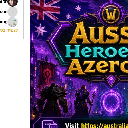
mith
ison
morrison
rang
לצפייה בכל ה