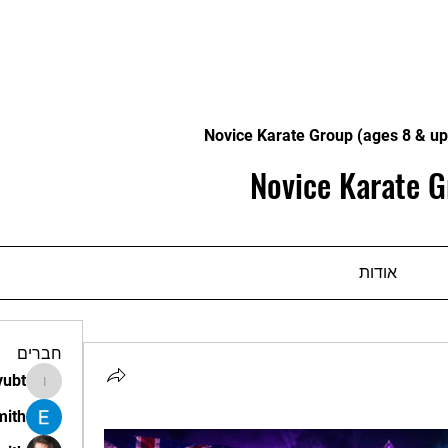
Novice Karate Group (ages 8 & up
Novice Karate G
אודות
חברים
vubt
apir.vubt
mith