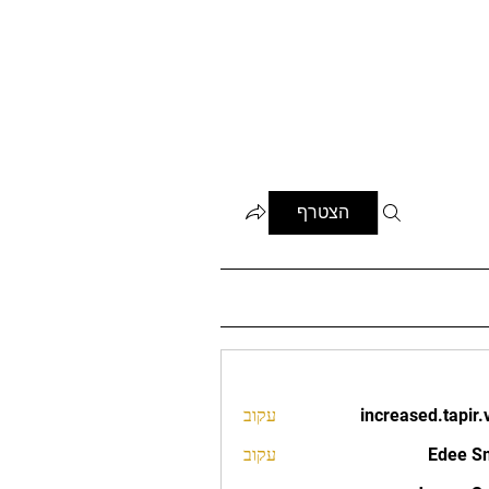
הצטרף
increased.tapir.
עקוב
increased.t
Edee S
עקוב