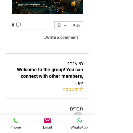
0
0
Write a comment...
מי אנחנו
Welcome to the group! You can
connect with other members,
...
ge
למידע נוסף
חברים
increased.tapir.vubt
עקוב
increased.tapir.vubt
Edee Smith
עקוב
Phone
Email
WhatsApp