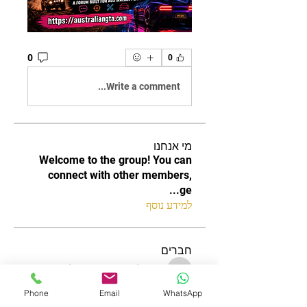
0
0
Write a comment...
מי אנחנו
Welcome to the group! You can
connect with other members,
...
ge
למידע נוסף
חברים
increased.tapir.vubt
עקוב
increased.tapir.vubt
Edee Smith
עקוב
Phone
Email
WhatsApp