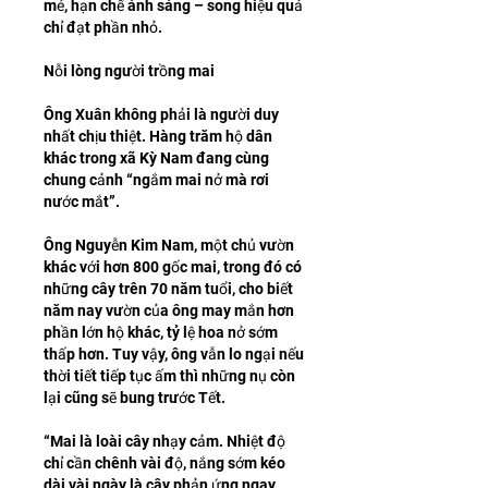
mẻ, hạn chế ánh sáng – song hiệu quả 
chỉ đạt phần nhỏ.
Nỗi lòng người trồng mai
Ông Xuân không phải là người duy 
nhất chịu thiệt. Hàng trăm hộ dân 
khác trong xã Kỳ Nam đang cùng 
chung cảnh “ngắm mai nở mà rơi 
nước mắt”.
Ông Nguyễn Kim Nam, một chủ vườn 
khác với hơn 800 gốc mai, trong đó có 
những cây trên 70 năm tuổi, cho biết 
năm nay vườn của ông may mắn hơn 
phần lớn hộ khác, tỷ lệ hoa nở sớm 
thấp hơn. Tuy vậy, ông vẫn lo ngại nếu 
thời tiết tiếp tục ấm thì những nụ còn 
lại cũng sẽ bung trước Tết.
“Mai là loài cây nhạy cảm. Nhiệt độ 
chỉ cần chênh vài độ, nắng sớm kéo 
dài vài ngày là cây phản ứng ngay. 