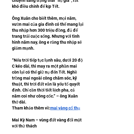
chuyển sang trạng thái “nụ già”, rất 
khó điều chỉnh để kịp Tết.
Ông Xuân cho biết thêm, mọi năm, 
vườn mai của gia đình có thể mang lại 
thu nhập hơn 300 triệu đồng, đủ để 
trang trải cuộc sống. Nhưng với tình 
hình năm nay, ông e rằng thu nhập sẽ 
giảm mạnh.
“Nếu trời tiếp tục lạnh sâu, dưới 20 độ 
C kéo dài, thì may ra một phần mai 
còn lại có thể giữ nụ đến Tết. Nghề 
trồng mai ngoài công chăm sóc, kỹ 
thuật, thì trời đất vẫn là yếu tố quyết 
định. Chỉ cần thời tiết lệch pha, cả 
năm coi như công cốc.” – ông Xuân 
thở dài.
Tham khảo thêm về:
mai vàng cổ thụ
Mai Kỳ Nam – vùng đất vàng đối mặt 
với thử thách