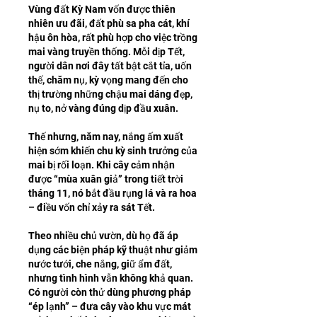
Vùng đất Kỳ Nam vốn được thiên 
nhiên ưu đãi, đất phù sa pha cát, khí 
hậu ôn hòa, rất phù hợp cho việc trồng 
mai vàng truyền thống. Mỗi dịp Tết, 
người dân nơi đây tất bật cắt tỉa, uốn 
thế, chăm nụ, kỳ vọng mang đến cho 
thị trường những chậu mai dáng đẹp, 
nụ to, nở vàng đúng dịp đầu xuân.
Thế nhưng, năm nay, nắng ấm xuất 
hiện sớm khiến chu kỳ sinh trưởng của 
mai bị rối loạn. Khi cây cảm nhận 
được “mùa xuân giả” trong tiết trời 
tháng 11, nó bắt đầu rụng lá và ra hoa 
– điều vốn chỉ xảy ra sát Tết.
Theo nhiều chủ vườn, dù họ đã áp 
dụng các biện pháp kỹ thuật như giảm 
nước tưới, che nắng, giữ ẩm đất, 
nhưng tình hình vẫn không khả quan. 
Có người còn thử dùng phương pháp 
“ép lạnh” – đưa cây vào khu vực mát 