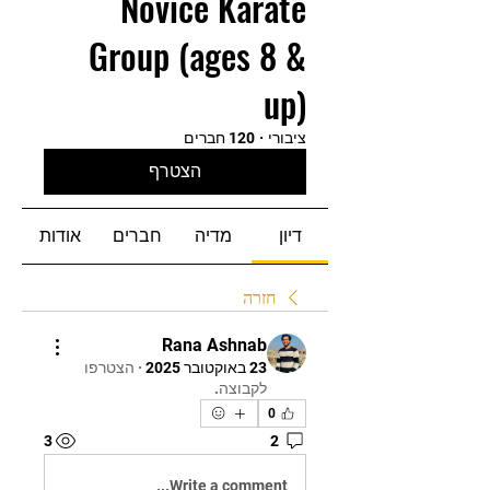
Novice Karate
Group (ages 8 &
up)
ציבורי
·
120 חברים
הצטרף
דיון
מדיה
חברים
אודות
חזרה
Rana Ashnab
23 באוקטובר 2025
·
הצטרפו
לקבוצה.
0
3
2
Write a comment...