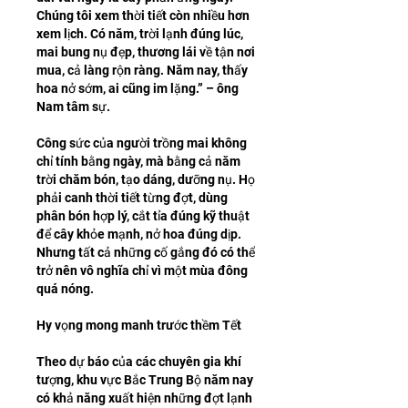
Chúng tôi xem thời tiết còn nhiều hơn 
xem lịch. Có năm, trời lạnh đúng lúc, 
mai bung nụ đẹp, thương lái về tận nơi 
mua, cả làng rộn ràng. Năm nay, thấy 
hoa nở sớm, ai cũng im lặng.” – ông 
Nam tâm sự.
Công sức của người trồng mai không 
chỉ tính bằng ngày, mà bằng cả năm 
trời chăm bón, tạo dáng, dưỡng nụ. Họ 
phải canh thời tiết từng đợt, dùng 
phân bón hợp lý, cắt tỉa đúng kỹ thuật 
để cây khỏe mạnh, nở hoa đúng dịp. 
Nhưng tất cả những cố gắng đó có thể 
trở nên vô nghĩa chỉ vì một mùa đông 
quá nóng.
Hy vọng mong manh trước thềm Tết
Theo dự báo của các chuyên gia khí 
tượng, khu vực Bắc Trung Bộ năm nay 
có khả năng xuất hiện những đợt lạnh 