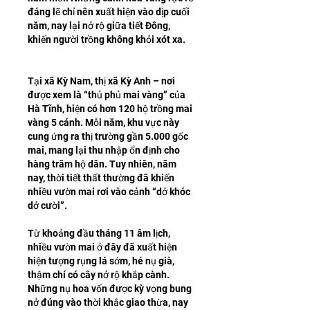
đáng lẽ chỉ nên xuất hiện vào dịp cuối 
năm, nay lại nở rộ giữa tiết Đông, 
khiến người trồng không khỏi xót xa.
Tại xã Kỳ Nam, thị xã Kỳ Anh – nơi 
được xem là “thủ phủ mai vàng” của 
Hà Tĩnh, hiện có hơn 120 hộ trồng mai 
vàng 5 cánh. Mỗi năm, khu vực này 
cung ứng ra thị trường gần 5.000 gốc 
mai, mang lại thu nhập ổn định cho 
hàng trăm hộ dân. Tuy nhiên, năm 
nay, thời tiết thất thường đã khiến 
nhiều vườn mai rơi vào cảnh “dở khóc 
dở cười”.
Từ khoảng đầu tháng 11 âm lịch, 
nhiều vườn mai ở đây đã xuất hiện 
hiện tượng rụng lá sớm, hé nụ già, 
thậm chí có cây nở rộ khắp cành. 
Những nụ hoa vốn được kỳ vọng bung 
nở đúng vào thời khắc giao thừa, nay 