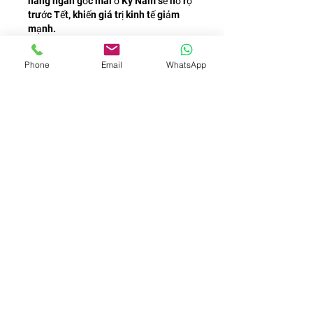
hàng ngàn gốc mai ở Kỳ Nam sẽ nở rộ 
trước Tết, khiến giá trị kinh tế giảm 
mạnh.
Giữ nghề giữa thử thách
Phone
Email
WhatsApp
Dù vậy, người dân Kỳ Nam vẫn không 
nản chí. Đối với họ, trồng mai không 
chỉ là nghề, mà còn là niềm tự hào, là 
hơi thở của mùa xuân xứ Nghệ - Hà 
Tĩnh. Nhiều hộ gia đình vẫn kiên trì 
chăm sóc từng gốc mai, hy vọng năm 
sau thời tiết thuận lợi hơn.
“Mai vàng Hà Tĩnh không chỉ là cây 
cảnh, mà là biểu tượng của niềm tin 
và sự kiên trì của người dân nơi đây,” 
ông Xuân nói trong ánh mắt vẫn ánh 
lên hy vọng. “Năm nay có thể mất 
mùa, nhưng sang năm, khi thời tiết 
thuận, mai lại nở vàng rực rỡ, và 
chúng tôi lại được đón Tết trong 
hương xuân trọn vẹn.”