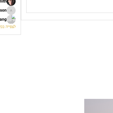
mith
ison
morrison
rang
לצפייה בכל ה