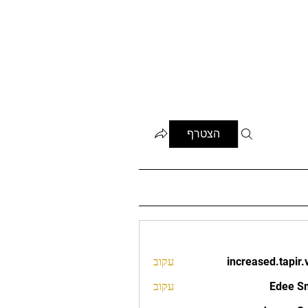
הצטרף
increased.tapir.
עקוב
increased.t
Edee S
עקוב