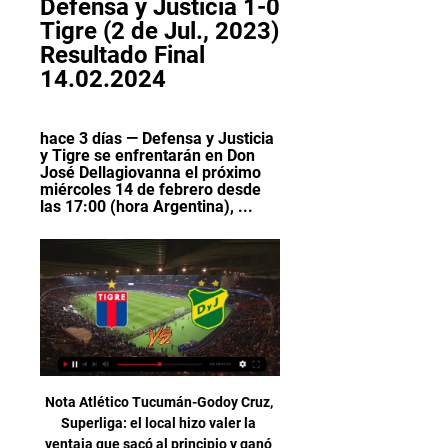
Defensa y Justicia 1-0 
Tigre (2 de Jul., 2023) 
Resultado Final 
14.02.2024
hace 3 días — Defensa y Justicia 
y Tigre se enfrentarán en Don 
José Dellagiovanna el próximo 
miércoles 14 de febrero desde 
las 17:00 (hora Argentina), ...
Nota Atlético Tucumán-Godoy Cruz, Superliga: el local hizo valer la ventaja que sacó al principio y ganó 2-1. Atlético Tucumán le ganó 2-1 a Godoy Cruz de Mendoza, en la …

Boca vs. Central Córdoba, por la Copa de la Liga hace 9 horas — Tigre) y tres empates desabridos contra Platense (0-0), Sarmiento (1-1) y VIVO: seguí el minuto a minuto del partido HOY · San Lorenzo vs ...

Comentarios en directo: Ecuador - Argentina (Amistosos Internacionales 2019, Octubre) con goleadores, alineación, cambios, tarjetas amarillas y rojas directas.

cómo ver en vivo Defensa y Justicia vs Tigre 19 sept 2023 — Se puede ver el fútbol libre de cables y antenas en vivo en el celular. Cómo ver Defensa y Justicia vs Tigre por la Copa de la Liga.

TAXES - [[[En Directo<<<]][[] Ver Defensa y Justicia 20 sept 2023 — [En Directo<<<]][[] Ver Defensa y Justicia - Tigre en vivo transmisión 20 septiembre 2023 hace 12 horas — hace 3 horas — [EN DIRECTO@]]#] ...

Partidos / Resultados / Programación de TV / Streaming en vivo. En Vivo; Repetición/Diferido « Ant. Sig. » Martes, 15 Octubre 2019:. Canales autorizados para transmitir la Amistoso en Estados Unidos. Fox Sports » Season 2019. Available on: FOX Network. Fox Sports 1. Fox Sports 2. FOX Deportes. Foxsports.com. Univision Communications Inc.

Defensa y Justicia 1-0 Tigre (2 de Jul., 2023) Resultado Final Resumen del partido Defensa y Justicia vs. Tigre Liga Profesional De Argentina resultado final 1-0, jugado el 2 de Julio, 2023 en ESPN (AR).

El Campeonato de Primera B Nacional 2018-19 fue la trigésima cuarta edición del torneo federal de segunda división del fútbol argentino. Comenzó el 25 de agosto de 2018 y se extendió hasta el 8 de junio de 2019, con un receso estival entre el 10 de diciembre y el 1 de febrero. [1]

SANTIAGO, 5 (Reuters/EP) La Asociación Nacional de Fútbol Profesional de Chile (ANFP) anunció el martes la suspensión del amistoso que su selección iba a jugar este mes como local ante Bolivia, debido a las protestas sociales que sacuden hace dos semanas al país.

El CD Tenerife utilizará su equipación habitual mientras el Real Oviedo jugará completamente de naranja 20:58 Saltan los dos conjuntos al terreno de juego precedidos por el equipo arbitral

La historia del Club de Gimnasia y Esgrima La Plata abarca desde 1887 hasta la actualidad. Es un club deportivo argentino de la ciudad de La Plata (provincia de Buenos Aires), fundado el 3 de junio de 1887 como «Club de Gimnasia y Esgrima». Su principal actividad es el fútbol y se desempeña en la Primera División de Argentina.

Etcheverry se despide de Portoroz en segunda En Portoroz, Slovenia (+5hrs) se jugará el Slovenia Open de categoría Challenger Tour 80 , el mismo es sobre Hard, Colorset . …

Palestino 4, Santiago Morning 3. Brayan Véjar (Palestino) remate con la derecha desde mas de 30 metros por el centro de la portería. 89' Cambio en Santiago Morning, entra al campo Cristóbal.

Este viernes se dio inicio al Campeonato Mundial Sub 20 de voleibol femenino en México.. Rusia debutó con un triunfo por 3-1 sobre Serbia, mientras que Turquía tuvo que esforzarse al máximo para vencer a Argentina por 3-2.. España se despacha ante una opaca Tayikistán en el Mundial Sub 17.

Horario, resultado y estadísticas del América de Cali - Deportes Tolima | Apertura Colombia 2019 ¡Vas a denunciar un contenido! x. Denuncia sólo contenidos que incumplan nuestras Normas de uso o conducta. Aunque revisamos todas las denuncias que nos llegan, sólo respondemos si procede.

VER Capiata vs San Juan en vivo en directo Copa Paraguay.. Deportivo Capiatá y Sportivo San Juan de Yby Yaú r [...] Read More. En Vivo. VER Sportivo Luqueño vs Sol de América en vivo Fútbol Paraguayo. 4 agosto, 2019. Sportivo Luqueño se enfrenta hoy ante Sol De América y podrás verlo en vivo en directo por Tendencia Sports.

Cuándo juega Boca Juniors vs. Defensa y Justicia, por la hace 4 días — ver en vivo por televisión a través de ESPN Premium (se requiere tener contratado el “pack fútbol”). Además, se puede seguir el minuto a minuto ...

Ofertas de trabajo de estado de mexico en Acapulco de Juárez, Guerrero: El mejor empleo de Octubre 2019 está en Computrabajo. Personal para dirigir JuegosdeMesas en Vivo. Requerimos... Ayer, 07:02 p. m. Yak Galerías Diana Acapulco solicita - Cocineros y Cocineras.

El Salamanca CF UDS ha demostrado ante el Amorebieta que tiene oficio y que sabe sufrir. Empezó perdiendo desde muy pronto, pero acabó goleando a su rival, que en el último cuarto de hora llegó a soñar con la posibilidad de rescatar un punto de un partido que se le había complicado en exceso.

El plantel de fútbol profesional del Club Atlético Temperley igualó, en el estadio Alfredo Beranger, por la fecha 8 de la Primera Nacional 2019/2020, ante Agropecuario de Carlos Casares por 0 a 0.

Vs. C.A. Peñarol - Rampla Juniors F.C. Sábado 14 de octubre de 2017 Torneo Clausura 2017. Saltar al contenido. Campeón del Siglo. ¿Que pito tocan los jugadores en los acuerdos comerciales de los clubes con la o las empresas de transmision de partidos en directo?

Defensa y Justicia vs Tigre, por la Liga Profesional: hora 2 jul 2023 — Defensa y Justicia se enfrenta ante Tigre para disputar el partido por la fecha 22, en el Tito Tomaghello, desde las 19:30 (hora Argentina).

Comunicaciones y Municipal tendrán participación en la Copa Premier Centroamericana, en la cual estarán los clubes más importantes del área. Los rojos del Mun icipal y los cremas del Comunicaciones volverán al plano internacional, tras varios años de no participar, tomando en cuenta la suspensión de FIFA que afectó a la FEDEFUT.

DIRECCIN GENERAL DE MINERA - MINISTERIO DE ENERGA Y MINAS. CONCLUSIONES Conclusiones geolgicas Conclusiones econmicas. 76 76 76. RECOMENDACIONES 78 BIBLIOGRAFA 79 ANEXOS ANEXO I- Listado de minas, canteras y prospectos mineros del departamento de El Progreso. ANEXO II- Mapa cartogrfico de minas y prospectos mineros.

Esta noche se pondrá en marcha una nueva temporada en la Liga Nacional de Baloncesto Profesional, difícil inicio para la liga con un entorno complicado tras los problemas que se viven en cuanto al tema de la Selección Nacional, pero a pesar de todo, los actores principales son los jugadores y por ahora es la liga que nos frece la oportunidad.

- Colocar catenaria en el Mitre desde Bme Mitre Hasta la rampa de ingreso a la Linea D en Carranza ( a construirse). - Conectar el mitre con el tren de la costa del modo mas factible y económico: a) mediante un tunel subterraneo, b) Viaducto, utilizando la estructura del puente de locales comerciales del tren de la costa, c) alguna otra propuesta.

Club Atletico Tigre - Defensa y Justicia Hora de Comienzo: 20:00; Estadio: -, -, -. ¿Dónde ver Club Atletico Tigre vs Defensa y Justicia en directo? Sigue los siguientes pasos para que puedas ...

Picks gratis de Fútbol, Baloncesto (NBA), Béisbol (MLB), Hockey (NHL) y Fútbol Americano (NFL) todos los días para tu parlay Suscribete y gana todos los días con nuestros mejores picks.

Boca vs. Defensa y Justicia: resumen, goles y mejores hace 2 días — Seguí EN VIVO la previa y el minuto a minuto del partido. 21:12hs. ¡FINAL DEL PARTIDO! Boca empató sin goles ante Defensa y Justicia en la ...

Lista de jugadores convocados para el partido la jornada 11 de LaLiga SmartBank entre el Extremadura UD y la SD Ponferradina, que se disputa este sábado día 12 a las 18:00 horas en el Francisco de la Hera:

Consulta GRATIS información sobre NAZARIO DE LIMA RONALDO LUIS. Últimos nombramientos en empresas, cargos y directivos relacionados. 0. Artículos en tu carrito Producto Precio. Acceder. en REAL VALLADOLID CLUB DE FUTBOL SAD, donde ejerce el cargo de Apoderado mancomunado, Consejero, Presidente.

Horario y dónde ver Cerro Porteño vs River Plate por Copa Libertadores. El duelo entre Cerro Porteño y River Plate está programado para este jueves a las 18:15 horas y será televisado para todo el continente por FOX Sports (FOX Sports Premiun para Chile). Además, se podrá ver por Facebook en el fanpage oficial de la Conmebol.

Aqui puedes ver Alcorcón Recreativo de Huelva hoy se Retransmite Alcorcón Recreativo de Huelva en Directo Ver Alcorcón Recreativo de Huelva online gratis Enlaces para ver Alcorcón Recreativo de. Celta Real Madrid aqui puedes Ver Betis – Osasuna, ver Rayo Vallecano – Espanyol, Real Valladolid – Málaga CF, FC Barcelona.

Nacional empató a cero en un duro partido contra Liverpool, pero pese a dejar dos puntos y poner en riesgo el primer lugar, sigue como líder (con un punto más de ventaja) gracias a Torque, que por la noche venció a Peñarol. Alexander Medina volvió a hacer cambios (esta vez fueron seis con

Rockola.fm es una emisora de música que te permite elegir canciones a partir de tu estado de ánimo: optimista, intenso, sentimental o melancólico, energética, relajada, triste, romántica, animada, feliz. Una radio musical interactiva donde puedes… Escuchar música sin parar y adaptada a tus gustos: Rockola.fm aprende de tus gustos.

El Ciclón venció a River Plate 2-0 con goles de Francisco Rodríguez y Churín. ¡Tremendo zapatazo! Alan Rodríguez y un misil teledirigido para el 1-0 de Cerro El volante paraguayo la clavó en el ángulo en la victoria de su equipo por 2-0 a River

¡¡Y hasta aquí ha llegado este partido!!. Controlan el ritmo de partido y tocan de lado a lado para generar huecos entre la trabajada línea defensiva de la Juventus.. Mientras tanto, Bonucci y Diego Costa se reparten caricias entre risas después de que el hispanobrasileño perdiese el …

Néstor Gorosito, DT de Tigre, apuntó contra Luis Advíncula hace 6 días — ver Boca Juniors vs Defensa y Luis Advíncula completó un nuevo entrenamiento con Boca Juniors previo al choque ante Defensa y Justicia.

Jugando como local, CD Las Ánimas superó con trabajo a CEB Puerto Montt por 71-63 (34-34), mientras que en Osorno, el Club Deportivo Valdivia propinó una nueva derrota al Club Deportivo Español por marcador 60-86 (20-51), triunfos que les perm