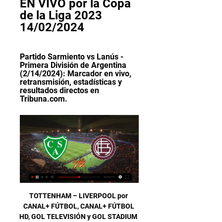
EN VIVO por la Copa 
de la Liga 2023 
14/02/2024
Partido Sarmiento vs Lanús - 
Primera División de Argentina 
(2/14/2024): Marcador en vivo, 
retransmisión, estadísticas y 
resultados directos en 
Tribuna.com.
TOTTENHAM – LIVERPOOL por CANAL+ FÚTBOL, CANAL+ FÚTBOL HD, GOL TELEVISIÓN y GOL STADIUM 17,00 horas: Premier League. LEICESTER – ARSENAL por CANAL+ 1, CANAL+ 1 HD y GOL STADIUM [Tienes que estar registrado y conectado para ver esa imagen].

Club Guarani Deportivo Capiata en directo: Consulta el resultado del partido Club Guarani Deportivo Capiata en vivo y sigue el marcador en directo gracias a nuestro livescore. Partido Primera División jugado el 11/02/19 23:45

Alianza Petrolera y Jaguares de Córdoba empataron 1-1 en el partido que dio apertura a la fecha 7 de la Liga Águila y que tuvo como escenario el estadio Daniel Villa Zapata de Barrancabermeja. Los goles del encuentro fueron obra de Alexis Serna Romaña por los 'petroleros' y Harrison Mojica por

Universidad de Buenos Aires; CBC UBA; Universidad Nacional de Lomas de Zamora; Universidad Nacional de General Sarmiento; Universidad Nacional de San Martín; Univesidad Nacional de Luján; Universidad Nacional de Tres de Febrero; Universidad de La Matanza; Universidad Tecnológica Nacional; Carreras cortas terciarias (privados) Guía de.

El Ministerio de Salud dijo este miércoles que Brasil tiene 677 casos confirmados de sarampión, todos ellos por dos brotes que llegaron a los estados de Roraima y Amazonas, provenientes de Venezuela.

Real Madrid vs. Villarreal EN VIVO EN DIRECTO por ESPN ONLINE duelo por la Liga Española El Comercio. DIRECTO).,. Real Madrid Leganés en V.i.v.o gratis ver Real Madrid Leganés transmisión partido l.i.v.e. 18/01/2018 | 00:27 (Ver..)) Real Madrid. vs. Leganés. EN VIVO DIRECTO 18 Enero 2018 Online.

[2019]$$!~!~VIVO...Monterrey Tigres e.n directo gratis tv Online. Monterrey vs Tigres EN VIVO. HOY por semifinales del Torneo Clausura de la Liga MX. Monterrey vs Tigres EN VIVO Final Liga MX Femenil 2019 partido hoy. www.eventbrite.es

El Barcelona - Chelsea se disputará el miércoles 14 de marzo a las 20:45 horas en el Camp Nou. Dónde ver el Barcelona - Chelsea por TV. El partido se podrá ver por televisión a través del canal de beIN SPORTS. También se podrá seguir online, en vivo y en directo desde la web de Mundo Deportivo.

La Academia Cantolao marcha a paso firme en el Torneo de Verano. El conjunto del 'Delfín' venció 2-0 a Real Garcilaso en el estadio Miguel Grau del Callao por la cuarta fecha. Su tercera victoria en cuatro partidos disputados. Los chalacos encontraron el camino del triunfo en el segundo

Crea aquí un acceso directo a tus deportes, eventos, equipos y jugadores favoritos. Actualmente no sigues a nadie.. Fraikin BM. Granollers no pudo sumar puntos en su estreno liguero en O Gatañal (36-33). Benidorm 20:45h BM.

En un intenso partido, Guabirá y Blooming dividieron honores en Montero e igualaron a un gol, en un partido jugado en el estadio Gilberto Parada correspondiente a la undecima jornada del Torneo Clausura 2019. Los locales se adelantaron al 47’ con gol de Waldemar Acosta, pero la academia cruceña igualó al 67’ con un tanto de Alexis Blanco.

Acompaños a la transmisión en vivo de la presentación de los carteles de la Temporada Grande 2017-2018 de la Plaza México. A partir de las 18:45 horas, desde cualquier punto de la geografía taurina síguenos a través de Facebook Live de Plaza México.

Los Sultanes de Monterrey apoyaron con 20 hits el pitcheo de Javier Solano y derrotaron diez carreras por seis a los Generales de Durango en el segundo juego de la serie. Javier Solano, quien tuvo problemas en todos sus innings, se llevó el triunfo con cinco entradas, diez hits, dos ponches, una

El Mestalla supera al Nàstic en el último test de pretemporada. Este sitio web hace uso de cookies con la finalidad de recopilar datos estadísticos anónimos de uso de la web, así como la mejora del funcionamiento y personalización de la experiencia de navegación del usuario.

Ver Sarmiento Lanús en vivo y en directo Tigre vs. Sarmiento hace 7 horas — Resumen del partido Lanús vs. Sarmiento (Junín) Argentine Copa De La Liga Toca un ícono para ver más. Comentario de partido. -.

LANUS VS SARMIENTO - EN VIVO!! - YouTube YouTube YouTube 2:36:20 YouTube Fortaleza Granate 19 sept 2023 19 sept 2023

el sporting se interesa en el centrocampista del athletic de bilbao mikel vesga Vesga intenta golpear un balón en el Molinón con el Athletic El Sporting de Gijón sigue trabajando en reforzar el equipo en este mercado invernal, el director deportivo, Nico Rodríguez se reunio el día de ayer, con el primer técnico, Rubi para ver las necesidades del equipo gijones.

A seis series de que concluya el calendario regular de la Temporada 2019 de la Liga Mexicana de Beisbol (LMB), Guerreros de Oaxaca calificaría como sublíder de la Zona Sur y enfrentaría en la primera ronda de los play offs a los Leones de Yucatán, que al momento ocupan el tercer sitio.

Instantes después del salto inicial, el tablero electrónico de la Bombonerita sufrió un desperfecto y el encuentro fue suspendido. El Ciclón sumó dos puntos y clasificó a los playoffs. El partido de Boca ante San Lorenzo se suspendió por un problema en el tablero (@InfoXeneize). Boca y San

Porque vamos a ver, que pase en una caja o banco con unas tarjetas que no existían pero que tiraban euros que daba gloria verlo pues bueno, la diferencia era que, en teoría, gastaban dinero privado; pues mira, me interesa bastante poco, pero que lo hagan con nuestro dinero, durante tanto tiempo y de forma tan descarada y, sobre todo, que no.

Cómo ver en vivo Sarmiento vs Lanús: fútbol libre por celular hace 10 horas — Cómo ver en vivo Sarmiento vs Lanús: fútbol libre por celular · En Junín el local necesita sumar para escapar a la zona del descenso y la visita ...

Premios. Se convocan los siguientes premios durante las XXXVI Jornadas AES: Premio a la mejor Comunicación Oral, dotado de 1500€ y financiado por la Cátedra de Economía de la Salud y Uso Racional del Medicamento de la Universidad de Málaga.

Lo más visto en línea erótica y webcam porno en Lugo (Lugo). Línea erótica 24 horas al día, el mejor sexo telefónico de tu ciudad. Teléfono erótico con chicas de tu ciudad. La línea erótica mas económica con las chicas mas guapas te esta esperando. Webcam porno. Lugo (Lugo) - TusAmantes.es

Toda la información del partido Deportes Vallenar vs Lautaro de Buin en vivo de Segunda Chile (21 Abril 2019): Resumen, Estadísticas, Alineación y Resultados - Besoccer. Don't miss the most important football matches while navigating as usual through the pages of your choice.

Horario, resultado y estadísticas del Água Santa - Nacional SP | Copa Paulista G 2 2019 ¡Vas a denunciar un contenido! x. Denuncia sólo contenidos que incumplan nuestras Normas de uso o conducta. Aunque revisamos todas las denuncias que nos llegan, sólo respondemos si procede.

Valencia Basket-CSKA Moscú en directo. octubre 4, 2019 admin Deporte. Lee más: abc.es. Comparte con sus amigos! Navegación de entradas. Previous Post: Colau plantea unos presupuestos para Barcelona con un 9,5 % más de gasto. Next Post: Alcorcón – Albacete en directo…

Resumen del partido: Lanús 2-1 Sarmiento - TNT Sports Vivo. Liga Profesional. Resumen del partido: Lanús 2-1 Sarmiento. El Granate se quedó con tres puntos importantes y trepó al tercer puesto de ...TNT Sports · 22 abr 2023

La selección Sub-20 de Guatemala buscará el martes 12 de julio ante El Salvador, su segunda victoria en el Torneo UNCAF 2016, y nosotros te contamos cómo puedes seguir la transmisión en vivo del partido. Hasta el momento, el equipo dirigido por Erick González acumula una victoria ante la selección anfitriona y un empate en su debut ante.

Por su parte para el Athletic Bilbao este es un juego de puro trámite, pues ubicado en la posición 12 del torneo, el equipo se encuentra lejos de puestos europeos, además de estar salvado del descenso. Barcelona vs Atlético Bilbao: horario y dónde ver en vivo. México: 09:15 horas (tiempo del centro) por Sky Sports y TDN dando click aquí

Sarmiento 1 - 0 Lanús: resumen, gol y resultado - AS Argentina 17 abr 2021 — Sarmiento - Lan&uacute;s en vivo: Copa Liga Profesional, en directo hoy. Hay nuevos mensajes. Final: Sarmiento 1 - 0 Lanús. Sarmiento logró su ...

Saprissa vs Águila: Canal para ver el partido en directo. Este partido será transmitido por el Canal Fox Sports 3 para toda latinoamérica y también se podrá ver por Fox Sports Digital en la app y la web. Aquí podrás ver el relato minuto a minuto del partido para que no te pierdas de ninguna jugada.

Boavista » Estadísticas ante Vitória Setúbal. País: España. El exportero del Real Madrid vive un momento dulce en el Oporto y está demostrando un gran nivel durante las últimas semanas.. el Boavista (11º), este sábado en la 17ª jornada de la liga portuguesa, y el Oporto (2º), que recibe el domingo al Moreirense (16º),.

2012 . EDICION 21. 18 AL 22 DE MAYO. DE 13 A 21 H . LA RURAL. Información; Prensa; Galerías; Coleccionismo; Open Forum; Acciones; Adquisiciones; Video; Links.

En las últimas horas, Atlético de Rafaela anunció la contratación de Sebastián Lucracio, un ala pivot oriundo de La Plata que jugara hace un par de temporadas el TNA con Ciclista Juninense,y que pasara por Atlético Ceres Unión, de cara a la próxima Liga Provincial de Básquetbol. Asimismo

El Eibar dio el partido por perdido, pero Messi no se quería rendir, y un pase suyo a Suárez casi acaba en el cuarto gol de un Barcelona que se estaba gustando. Y así acabó el choque, con un equipo culé superior pero no avasallante ante un Eibar que hizo todo lo que pudo ante un rival lleno de genialidades individuales.

LANUS vs. SARMIENTO EN VIVO POR LA FECHA 5 DE LA YouTube YouTube 1:08 YouTube FUTBOL PASION PERMANENTE FPP 19 sept 2023 19 sept 2023

Ecuador vs Bolivia transmisión en vivo Copa del Mundo de clasificación en la PC Todos los aficionados al fútbol están invitados a ver el partido. Chile, Colombia y Uruguay se acercó a un lugar en Brasil 2014 con triunfos vitales en la fase de clasificación de la zona de América del Sur, mientras que Argentina y Ecuador 