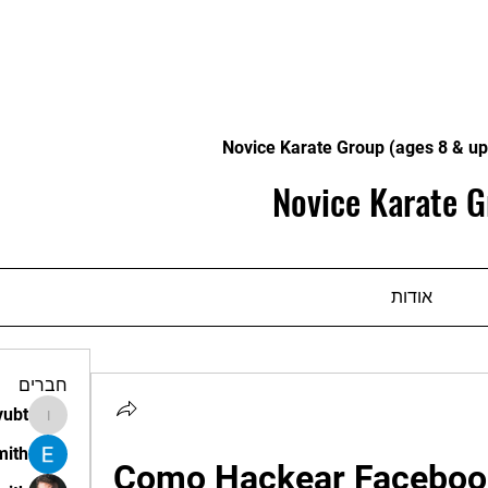
Novice Karate Group (ages 8 & up
Novice Karate G
אודות
חברים
vubt
apir.vubt
mith
Como Hackear Facebook 