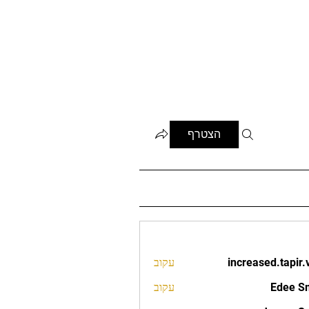
הצטרף
increased.tapir.
עקוב
increased.t
Edee S
עקוב