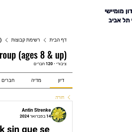
ון מומיישי
 תל אביב
דף הבית
רשימת קבוצות
)
roup (ages 8 & up)
ציבורי
·
120 חברים
דיון
מדיה
חברים
חזרה
Antin Strenke
14 בפברואר 2024
sin que se 