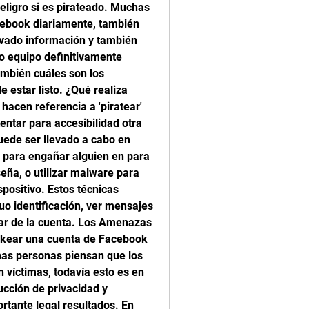
ligro si es pirateado. Muchas 
ebook diariamente, también 
vado información y también 
o equipo definitivamente 
ambién cuáles son los 
estar listo. ¿Qué realiza 
acen referencia a 'piratear' 
ntar para accesibilidad otra 
ede ser llevado a cabo en 
l para engañar alguien en para 
ña, o utilizar malware para 
spositivo. Estos técnicas 
uo identificación, ver mensajes 
lar de la cuenta. Los Amenazas 
ckear una cuenta de Facebook 
as personas piensan que los 
 víctimas, todavía esto es en 
cción de privacidad y 
rtante legal resultados. En 