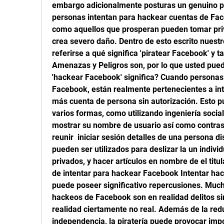
embargo adicionalmente posturas un genuino pe
personas intentan para hackear cuentas de Fac
como aquellos que prosperan pueden tomar pri
crea severo daño. Dentro de esto escrito nuestr
referirse a qué significa 'piratear Facebook' y t
Amenazas y Peligros son, por lo que usted puede 
'hackear Facebook' significa? Cuando personas h
Facebook, están realmente pertenecientes a inte
más cuenta de persona sin autorización. Esto pu
varios formas, como utilizando ingeniería socia
mostrar su nombre de usuario así como contrase
reunir  iniciar sesión detalles de una persona di
pueden ser utilizados para deslizar la un individ
privados, y hacer artículos en nombre de el titu
de intentar para hackear Facebook Intentar ha
puede poseer significativo repercusiones. Much
hackeos de Facebook son en realidad delitos sin
realidad ciertamente no real. Además de la redu
independencia, la piratería puede provocar impo