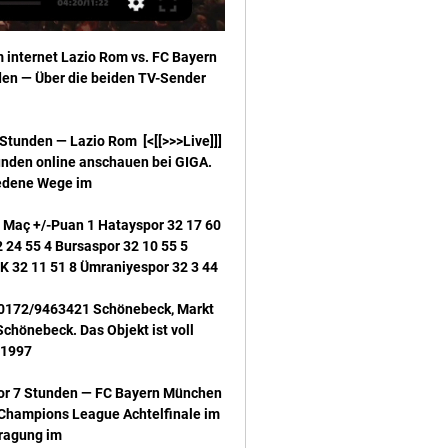
:1 hieß es nach Spielende gegen Concordia Oberhausen. Minis: 02.

Diese Übersicht zeigt, mit welcher Tabellen-Endplatzierung der Verein GAIS eine Spielzeit abgeschlossen hat und in welcher Liga er aktiv war.

Nach RB Leipzig bekommt es Olympique Marseille mit dem nächsten Klub aus dem Red-Bull-Imperium zu tun. Bereits in der Gruppenphase trafen OM und Salzburg aufeinander. Damals behielten die Österreicher in Hin- und Rückspiel (0:0, 1:0) die Oberhand und wurden Gruppensieger. Die Franzosen zogen als Zweiter in die K.O.-Phase ein und haben nun am Donnerstag (26.04.) um 21:05 Uhr die große.

Champions League i | My Site 2 Gruppe | Beyondyoga vor 14 Stunden — Lazio gegen Bayern im internet FC Bayern: Champions League im Livestream und TV sehen 14/02/2024 Liveübertragung vor 9 Stunden — Der Ball ...

Die Vielfalt der internationalen Gästeliste ist lang, unter ihnen waren bereits Verkehrsministerien aus Thailand, Norwegen, Türkei und Deutschland. Öffnungszeiten Montag & Mittwoch: 15 bis 19.

Bayern-Ära vorbei: Alba und Oldenburg mit Titel-Sehnsucht Erstmals seit 2009 kommt der Basketball-Meister nicht aus München oder Bamberg. Alba ist Topfavorit vor dem Halbfinale gegen Oldenburg.

Fussball heute live: Lazio vs. Bayern Übertragung im TV & vor 17 Minuten — Lazio Rom vs. FC Bayern München Übertragung live im TV & Stream: Wir Internet und stationären Bereich erteilt („behördlich zugelassener ...

23 1 D 18:10 SV Westfalia Rhynern SV Lippstadt SVF Herringen FC Iserlohn SV Westfalia Huckarde 4. 1. FC Mönchengladbach 1 C 17:50 VFL Schwerte 1. 3. SV Lippstadt SG Bockum Hövel Gruppe D DjK TuS Hordel RW Ahlen TUSEM Essen JSG Unna/Billmerich Gruppe B Samstag 27.12.2014 Fußball-Hallenturnier für F 1 - Junioren 14:30 08:00 02:00 EVORA WeihnachtsCup 2014 SV Westfalia Rhynern 1 Gruppe A 2.

Champions League heute live: FC Bayern gegen Lazio Rom vor 8 Stunden — Das bedeutet, dass Ihr FC Bayern München gegen Lazio Rom nur live auf DAZN seht! Benutzt Ihr ein Gerät mit einem Internet-Browser (zum ...

TuSEM Essen feiert Aufstieg in die LIQUI MOLY HBL im Autokino DHB, HBL und HBF bilden Taskforce: Experten suchen Wege für den Leistungssport durch die Zeit der Corona-Pandemie DHB zeigt Heim-WM im interaktiven Re-Live-Format Henning Fritz stellt Buchprojekt vor Nach vier Jahren: Raul Santos kehrt zurück zum VfL Gummersbach Gudjon Valur Sigurdsson wird neuer Trainer beim VfL Gummersbach …

Für Leipzig war es zwar am vierten Spieltag der erste. Infos, Statistik und Bilanz zum Spiel Bayern München – RB Leipzig – kicker. In der Partie Leipzig gegen Hertha geht es für die Berliner am Mittwoch ab 18.30 Uhr um die Fortsetzung ihres Laufs. RB hingegen hofft auf …

Bisherige Vereine: SC Weyer, TV Bornich, TuS Ahrbach, SC 07 Bad Neuenahr, SG Essen-Schönebeck Größte Erfolge: DFB-Pokalsieg 2010 33 - Kathleen "Paula" Radtke Position: Abwehr Geburtsdatum: 31.01.1985 Nationalität: deutsch Größe: 165 cm Lebensmotto: Das Leben ist wie Rad fahren, um die BALANCE zu halten, gilt es sich zu bewegen. Beim MSV seit: 2016 Bisherige Vereine: VfB Gröbzig, CFC.

Garbarnia Kraków gegen Lech Poznań II Live-Ticker (und kostenlos Übertragung Video Live-Stream sehen im Internet) startet am 24.8.2019. um 15:30 (UTC Zeitzone) in Stadion Garbarni, Krakow, Poland, in II Liga, Poland.

Der Meister feierte am Sonntag im turbulenten Topspiel der Runde bei Bayer Leverkusen. Bayer rutschte durch die Niederlage auf Rang drei ab und hat im Kampf um die direkte. Glasgow Rangers.

RB Leipzig - Hertha BSC, 01.06. 1. FC Köln - RB Leipzig, 06.06. RB Leipzig - SC Paderborn 07 . Mehr zeigen LiveTicker.com. Nutzungsbedingungen Hier werben Kontakt Wir empfehlen. Folge uns. Facebook. Twitter. Instagram. Mobile Anwendungen. Unsere App ist für dein Smartphone optimiert. Lade dir die App kostenlos herunter! Lite Version. Zur Desktopversion wechseln. Zur mobilen Version wechseln.

Die Basketballer des FC Bay