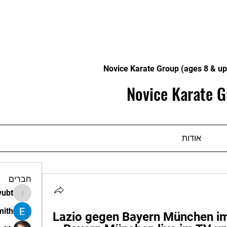
Novice Karate Group (ages 8 & up
Novice Karate G
אודות
חברים
vubt
apir.vubt
mith
Lazio gegen Bayern München im 