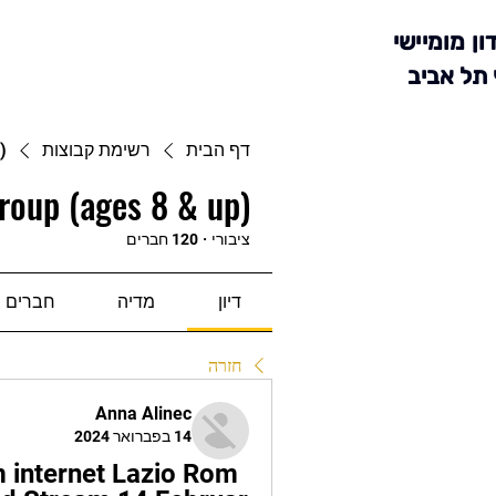
ון מומיישי
 תל אביב
דף הבית
רשימת קבוצות
)
roup (ages 8 & up)
ציבורי
·
120 חברים
דיון
מדיה
חברים
חזרה
Anna Alinec
14 בפברואר 2024
internet Lazio Rom 