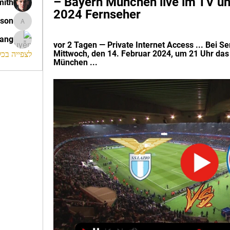
– Bayern München live im TV un
mith
2024 Fernseher
ison
morrison
rang
vor 2 Tagen — Private Internet Access ... Bei Se
Mittwoch, den 14. Februar 2024, um 21 Uhr das
לצפייה בכל ה
München ...