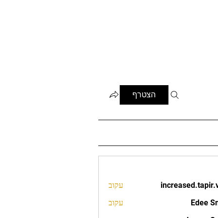
הצטרף
increased.tapir.
עקוב
increased.t
Edee S
עקוב