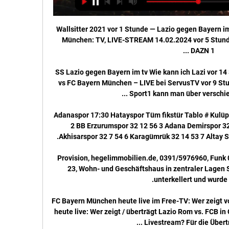
Wallsitter 2021 vor 1 Stunde — Lazio gegen Bayern im internet Lazio Rom vs. FC Bayern München: TV, LIVE-STREAM 14.02.2024 vor 5 Stunden — Über die beiden TV-Sender DAZN 1 ...

[[[Live<<<]]>] SS Lazio gegen Bayern im tv Wie kann ich Lazi vor 14 Stunden — Lazio Rom vs FC Bayern München – LIVE bei ServusTV vor 9 Stunden online anschauen bei GIGA. Sport1 kann man über verschiedene Wege im ...

Adanaspor 17:30 Hatayspor Tüm fikstür Tablo # Kulüp Maç +/-Puan 1 Hatayspor 32 17 60 2 BB Erzurumspor 32 12 56 3 Adana Demirspor 32 24 55 4 Bursaspor 32 10 55 5 Akhisarspor 32 7 54 6 Karagümrük 32 14 53 7 Altay SK 32 11 51 8 Ümraniyespor 32 3 44.

Provision, hegelimmobilien.de, 0391/5976960, Funk 0172/9463421 Schönebeck, Markt 23, Wohn- und Geschäftshaus in zentraler Lagen Schönebeck. Das Objekt ist voll unterkellert und wurde 1997.

FC Bayern München heute live im Free-TV: Wer zeigt vor 7 Stunden — FC Bayern München heute live: Wer zeigt / überträgt Lazio Rom vs. FCB in Champions League Achtelfinale im Livestream? Für die Übertragung im ...

Ich traue mich trotzdem zu sagen, wenn wir einen richtig guten Tag erwischen wie gegen Atlético, mit ein bisschen Glück, dann können wir das Spiel gewinnen", sagte der Mittelfeldspieler des Fußball-Bundesligisten bei einem virtuellen Pressegespräch mit Blick auf das Halbfinale gegen Paris Saint-Germain am Dienstag (21.00 Uhr/Sky und DAZN). "Aber das PSG natürlich Favorit ist, ist.

fc barcelona – fc bayern mÜnchen (freitag, 21 uhr) Natürlich dreht sich bei Barça alles um Lionel Messi. Viermal hat der 33-Jährige den Henkelpott in den Händen gehalten – zuletzt 2015.

((online!)) Lazio gegen Bayern im Live-Stream Lazio Rom vs. vor 14 Stunden — (online!)) Lazio gegen Bayern im Live-Stream Lazio Rom vs. Bayern München live im TV und Stream 14/02/2024 vor 16 Stunden — Hier läuft Lazio ...

Hellweg Märkische Turnerjugend Gaujugendeinzelwettkampf 1 Bezirk Hellweg C-Klasse - WK 7 am 31.03.2019 in Holzwickede Rang Name JG Verein Sprung Barren Balken Boden Gesamt 1 Isabel Joka 2006 TuWa Bockum-Hövel 12,30 11,20 10,75 12,30 46,55

Lazio gegen Bayern München im live tv stream How to vor 2 Stunden — Lazio gegen Bayern München im live tv stream How to watch Lazio vs Bayern Munich: TV channel and live 14/02/2024 Live-HD 23.02.2021 — Im ...

Klean Kanteen Reflect ist ein praktischer und stylischer Begleiter mit Bewusstsein für Nachhaltigkeit und gegen den überbordenden Plastikmüll. Hält kalte Getränke auch im heissesten Sommer über Stunden angenehm kühl. Dank des rostfreien Edelstahlverschlusses mit Bambus ist …

Bis zum 15. Juni hat der FC Liverpool Zeit, die 60-Mio-Ausstiegsklausel für Leipzig-Stürmer Timo Werner (24) zu ziehen. Noch gut einen Monat. Und die „Reds“ scheinen diesen Zeitraum.

Red Bull Salzburg verpasste Donnerstagnacht den Einzug ins Europa-League-Finale. Zwar glichen die Salzburger gegen Olympique Marseille in der regulären Spielzeit mit 2:0 aus, ein Eckballtor von Rolando in der 116. Minute besiegelte jedoch das Aus der Bullen. Ein Tor, das von viel Wut begleitet wurde. Kein Wunder - der russischen Referee Sergej Karasew ortete einen Eckball, der gar keiner war.

GC beginnt gegen Kriens spektakulär und mit drei Toren. Dennoch holt das Team von Trainer Zoltan Kadar beim 4:4 nur einen Punkt. Weil Lausanne gegen Winterthur verliert, ist die Entscheidung um den direkten Aufstieg vertagt.

Ein 1:4 in Leipzig muss die neue sportliche Führung des 1. FC Köln zur Premiere über sich ergehen lassen. Bei aller berechtigter Kritik bemühen sich die...

Lazio Rom - FC Bayern: Champions League live im TV und vor 3 Stunden — Vier Tage nach dem verlorenen Bundesliga-Spitzenspiel gegen Bayer Leverkusen (0:3) ist der FC Bayern jetzt auch in der Champions League ...

Rheinparkstadion Vaduz, FR 10.7.2020. FCV gegen Stade Lausanne-Ouchy. Foto von links Coulibaly, Lüchinger, Sutter (r.) Hinten links Wieser. Der FCV-Stürmer Coulibaly (l.) beeindruckte mit einem Doppelpack gegen Stade Lausanne.

2020-7-6 · Ihre Zukunft wird aus Ideen gemacht! Es geht uns um Ihre inhaltliche und visuelle Identität. Wir entwickeln komplette Erscheinungsbilder und dieses bedingt mehr, als z. B. nur ein Logo und die Anschrift zu platzieren! Es ist unser Job, Ihre Identität, Ihr Wesen zu entdecken, und somit die Ausdrucksform, die am besten zu Ihnen passt. Ihre Botschaft wird Emotionen auslösen, denn …

1. Runde 21.07.1987 Austria Salzburg - VSE St. Pölten 2:1 (Daten fehlen!) 2. Runde 25.07.1987 FC Kufstein - Austria Salzburg 2:2 (Daten fehlen!) 3. Runde 31.07.1987 Austria Salzburg - SC Eisenstadt 4:1 (Datenwiderspruch!) 4. Runde 04.08.1987 Austria Salzburg - SV Spittal/Drau 3:0 (Daten fehlen!) 5.

FC Köln hat beim Debüt des neuen Trainers Markus Gisdol die vierte Bundesliga-Niederlage in Serie kassiert. Die Rheinländer unterlagen am Samstag am 12. Spieltag bei RB Leipzig mit 1:4 (1:3). Für die Sachsen war es der vierte Liga-Sieg in Serie, sie liegen nun einen Zähler hinter Spitzenreiter Borussia Mönchengladbach auf Rang zwei. Fußball-Nationalspieler Timo Werner mit seinem 75. Tor.

Vieles neu beim ASK Marienthal. Die Niederösterreicher haben im Winter mit Michael Zulus einen neuen Co-Trainer geholt. Ebenso neu im Verein sind Florian Kremser (Mannersdorf), Erik Wieselthaler (Unterwaltersdorf), Calvin Stifter (Horn), Andreas Csernuska (reaktiviert), Krystian Urban (Velm) und Jozef Pisarcik (Götzendorf).

Schwarz-Weiß Essen‎ (3 C, 4 P). SV Blau-Weiss Alsdorf; Schwarz-Weiß Alstaden; VfB Altena; BV Altenessen; TuS Helene Altenessen; B. VfL Bad Berleburg; Sportfreunde Baumberg; SpVgg Beckum; VfL 06 Benrath; SV Bergisch Gladbach 09; TuRa Bergkamen; SV Beuel 06; Arminia Bielefeld; VfB Fichte Bielefeld ; 1. FC Bocholt; Borussia Bocholt; VfL Bochum; SpVg Bönen; Bonner SC; SV Brackel 06; D.

Zur neuen Rückrunde konnte das Team von Pierre Szterlich einen 4:2 Auswärtssieg bei Adler Oberhausen laden. Trotzdem war die Performance der Mannschaft nicht überzeugend. Herren 1: 02.12.2019 . zum Artikel. Arbeitssieg gegen Concordia Oberhausen. Am letzten Spieltag der Hinrunde konnte der VfR 08 nochmal einen Sieg einfahren. 2