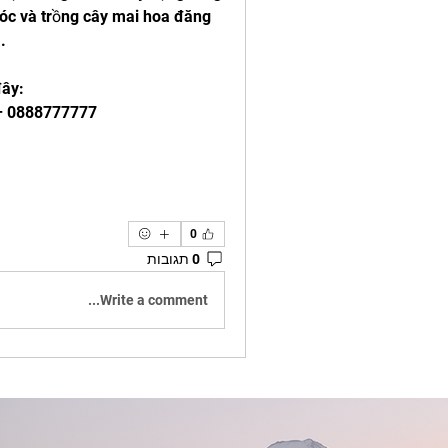
óc và trồng cây mai hoa đăng 
.
đây:
 – 0888777777
0
0 תגובות
Write a comment...