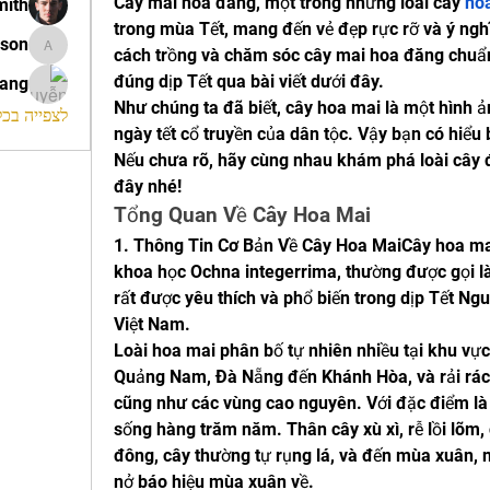
Cây mai hoa đăng, một trong những loài cây 
ho
mith
trong mùa Tết, mang đến vẻ đẹp rực rỡ và ý ngh
ison
cách trồng và chăm sóc cây mai hoa đăng chuẩn 
morrison
đúng dịp Tết qua bài viết dưới đây.
rang
Như chúng ta đã biết, cây hoa mai là một hình ả
לצפייה בכל ה
ngày tết cổ truyền của dân tộc. Vậy bạn có hiểu 
Nếu chưa rõ, hãy cùng nhau khám phá loài cây đặ
đây nhé!
Tổng Quan Về Cây Hoa Mai
1. Thông Tin Cơ Bản Về Cây Hoa MaiCây hoa mai
khoa học Ochna integerrima, thường được gọi là 
rất được yêu thích và phổ biến trong dịp Tết Ng
Việt Nam.
Loài hoa mai phân bố tự nhiên nhiều tại khu vực
Quảng Nam, Đà Nẵng đến Khánh Hòa, và rải rác
cũng như các vùng cao nguyên. Với đặc điểm là 
sống hàng trăm năm. Thân cây xù xì, rễ lồi lõm,
đông, cây thường tự rụng lá, và đến mùa xuân, 
nở báo hiệu mùa xuân về.