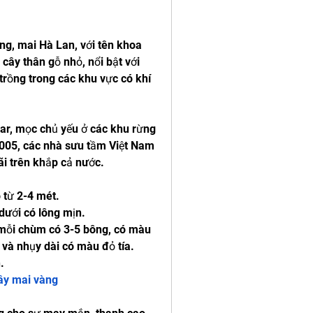
g, mai Hà Lan, với tên khoa 
ây thân gỗ nhỏ, nổi bật với 
rồng trong các khu vực có khí 
r, mọc chủ yếu ở các khu rừng 
2005, các nhà sưu tầm Việt Nam 
ãi trên khắp cả nước.
 từ 2-4 mét.
dưới có lông mịn.
ỗi chùm có 3-5 bông, có màu 
và nhụy dài có màu đỏ tía.
.
ây mai vàng