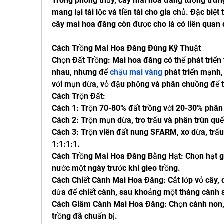
Trong phong thủy, cây mai hoa đăng tượng trưn
mang lại tài lộc và tiền tài cho gia chủ. Đặc biệt
cây mai hoa đăng còn được cho là có liên quan 
Cách Trồng Mai Hoa Đăng Đúng Kỹ Thuật
Chọn Đất Trồng: Mai hoa đăng có thể phát triển t
nhau, nhưng để 
chậu mai vàng
 phát triển mạnh,
với mụn dừa, vỏ đậu phộng và phân chuồng để tạ
Cách Trộn Đất:
Cách 1: Trộn 70-80% đất trồng với 20-30% phân t
Cách 2: Trộn mụn dừa, tro trấu và phân trùn quế 
Cách 3: Trộn viên đất nung SFARM, xơ dừa, trấu hu
1:1:1:1.
Cách Trồng Mai Hoa Đăng Bằng Hạt: Chọn hạt g
nước một ngày trước khi gieo trồng.
Cách Chiết Cành Mai Hoa Đăng: Cắt lớp vỏ cây, 
dừa để chiết cành, sau khoảng một tháng cành s
Cách Giâm Cành Mai Hoa Đăng: Chọn cành non, d
trồng đã chuẩn bị.