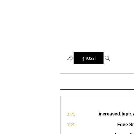
הצטרף
increased.tapir.
עקוב
increased.t
Edee S
עקוב