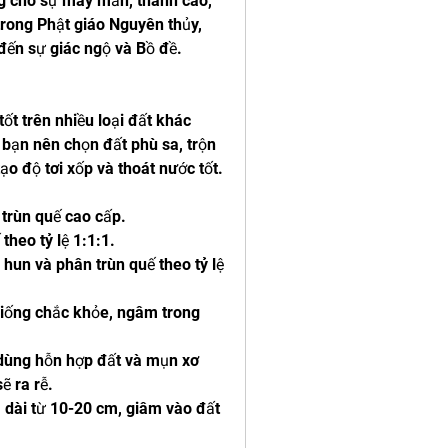
g cho sự may mắn, thanh cao, 
 trong Phật giáo Nguyên thủy, 
đến sự giác ngộ và Bồ đề.
ốt trên nhiều loại đất khác 
 bạn nên chọn đất phù sa, trộn 
o độ tơi xốp và thoát nước tốt.
rùn quế cao cấp.
theo tỷ lệ 1:1:1.
n và phân trùn quế theo tỷ lệ 
iống chắc khỏe, ngâm trong 
dùng hỗn hợp đất và mụn xơ 
ẽ ra rễ.
ài từ 10-20 cm, giâm vào đất 