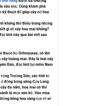
a mai vàng
 được ưa chuộng 
ĩa sâu sắc. Cùng khám phá 
kỹ thuật để giúp cây nở hoa 
nh không thể thiếu trong những 
biết gì về cây hoa mai không? 
c biệt này qua bài viết sau 
 thuộc họ Ochnaceae, có tên 
cây hoàng mai. Đây là loài cây 
uyên Đán, đặc biệt tại miền Nam 
 rừng Trường Sơn, các tỉnh từ 
 ở đồng bằng sông Cửu Long 
cây đa niên, hoa mai có thể 
 cành lá mọc xen kẽ. Vào mùa 
những bông hoa vàng rực rỡ sẽ 