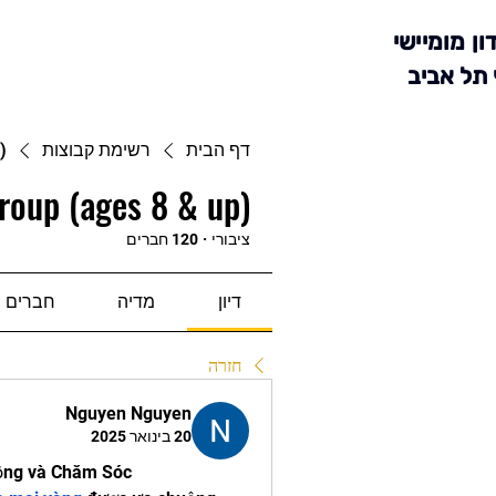
ון מומיישי
 תל אביב
דף הבית
רשימת קבוצות
)
roup (ages 8 & up)
ציבורי
·
120 חברים
דיון
מדיה
חברים
חזרה
Nguyen Nguyen
20 בינואר 2025
rồng và Chăm Sóc