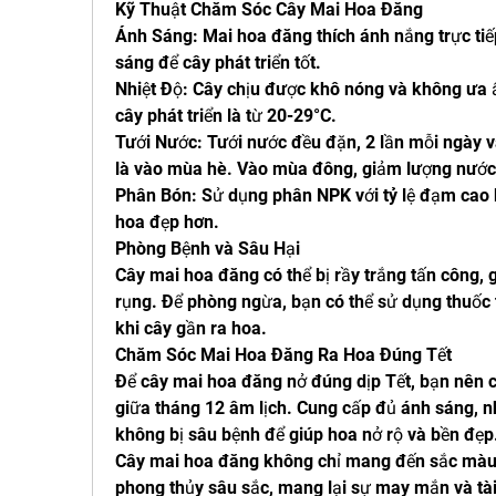
Kỹ Thuật Chăm Sóc Cây Mai Hoa Đăng
Ánh Sáng: Mai hoa đăng thích ánh nắng trực tiếp
sáng để cây phát triển tốt.
Nhiệt Độ: Cây chịu được khô nóng và không ưa ẩm
cây phát triển là từ 20-29°C.
Tưới Nước: Tưới nước đều đặn, 2 lần mỗi ngày và
là vào mùa hè. Vào mùa đông, giảm lượng nước 
Phân Bón: Sử dụng phân NPK với tỷ lệ đạm cao k
hoa đẹp hơn.
Phòng Bệnh và Sâu Hại
Cây mai hoa đăng có thể bị rầy trắng tấn công, gâ
rụng. Để phòng ngừa, bạn có thể sử dụng thuốc t
khi cây gần ra hoa.
Chăm Sóc Mai Hoa Đăng Ra Hoa Đúng Tết
Để cây mai hoa đăng nở đúng dịp Tết, bạn nên c
giữa tháng 12 âm lịch. Cung cấp đủ ánh sáng, n
không bị sâu bệnh để giúp hoa nở rộ và bền đẹp
Cây mai hoa đăng không chỉ mang đến sắc màu r
phong thủy sâu sắc, mang lại sự may mắn và tài 