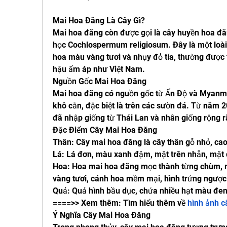
Mai Hoa Đăng Là Cây Gì?
Mai hoa đăng còn được gọi là cây huyền hoa đăn
học Cochlospermum religiosum. Đây là một loài c
hoa màu vàng tươi và nhụy đỏ tía, thường được t
hậu ấm áp như Việt Nam.
Nguồn Gốc Mai Hoa Đăng
Mai hoa đăng có nguồn gốc từ Ấn Độ và Myanma
khô cằn, đặc biệt là trên các sườn đá. Từ năm 
đã nhập giống từ Thái Lan và nhân giống rộng r
Đặc Điểm Cây Mai Hoa Đăng
Thân: Cây mai hoa đăng là cây thân gỗ nhỏ, cao
Lá: Lá đơn, màu xanh đậm, mặt trên nhẵn, mặt 
Hoa: Hoa mai hoa đăng mọc thành từng chùm, m
vàng tươi, cánh hoa mềm mại, hình trứng ngược 
Quả: Quả hình bầu dục, chứa nhiều hạt màu đen
====>> Xem thêm: Tìm hiểu thêm về 
hình ảnh c
Ý Nghĩa Cây Mai Hoa Đăng