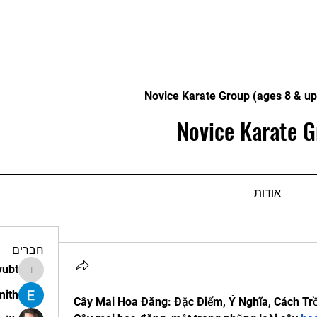
Novice Karate Group (ages 8 & up
Novice Karate G
אודות
חברים
vubt
apir.vubt
mith
Cây Mai Hoa Đăng: Đặc Điểm, Ý Nghĩa, Cách T