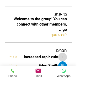
מי אנחנו
Welcome to the group! You can
connect with other members,
...
ge
למידע נוסף
חברים
increased.tapir.vubt
עקוב
increased.tapir.vubt
Edee Smith
עקוב
James Smith
עקוב
Phone
Email
WhatsApp
aizzymorrison
עקוב
aizzymorrison
Nguyễn Anh Quỳnh Trang
עקוב
לצפייה בכל החברים (120)