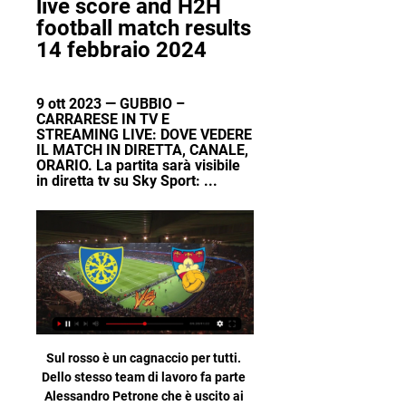
live score and H2H 
football match results 
14 febbraio 2024
9 ott 2023 — GUBBIO – 
CARRARESE IN TV E 
STREAMING LIVE: DOVE VEDERE 
IL MATCH IN DIRETTA, CANALE, 
ORARIO. La partita sarà visibile 
in diretta tv su Sky Sport: ...
Sul rosso è un cagnaccio per tutti. Dello stesso team di lavoro fa parte Alessandro Petrone che è uscito ai quarti di finale per mano del promettente romeno Jecan, partito dalle quali. Winkler fuori al secondo turno, Ocleppo al primo. M15 Tabarka, Tunisia (15K, Terra): [7] V. Korpiva (Cze) b. [2] P. Toledo Bague (Esp) 5-7 6-1 1-0 rit.

In Italia, per vedere canali. sul Mac o qualsiasi smartphone e comunque il streaming online per guardare programmi in diretta 24 su 24.. che sono gratuiti. È possibile guardare la trasmissione locale TV con i canali TV on-line da qualsiasi posizione se si …

VIRTUS ENTELLA U19 - TERNANA CALCIO U19 1-0 FINALE. Risultati di tutte le scommesse su VIRTUS ENTELLA U19 - TERNANA CALCIO U19 del 07/06/2019 10:30.

Importante certo, ma uno solo, trattato nell'udienza come esempio significativo, insieme a parecchi altri (a cominciare da Piazza S. Stefano e Piazza Verdi). E tutti hanno (noi compresi) confermato l'importanza dell'attività della Cineteca e del cinema in piazza, attualmente l'attività culturale più importante dell'estate bo…

Gubbio - Carrarese diretta tv 31 gennaio 2023 | estetikguzellik 31 gen 2023 — Carrarese. Dove v,edere Entella-Gubbio streaming e diretta tv | SuperNews. Diretta/ Carrarese Gubbio (risultato finale 0-2) - IlSussidiario.net.

Carrarese - Gubbio Dove Guardare in TV? | Ecco l'elenco TV aggiornato in tempo reale dove guardare Carrarese - Gubbio.

Lanciano (Chieti) 26 ago. '13 - Feste di settembre a Lanciano, ecco il programma: 29 agosto • ore 13.00 Torre Civica, spari di mortaretti e batterie a cura di Michele Presutto/ "Nuova Pirotecnica Padre Pio" Presutto & Florio di San Severo (Foggia).

SEGUI TOTTENHAM-AJAX IN DIRETTA SUL NOSTRO SITO. DIRETTA TV - Tottenham-Ajax è in programma alle 21 al Tottenham Stadium di Londra e sarà visibile in esclusiva in diretta su Sky Sport 1 e Sky Sport 472. Inoltre per tutti i clienti Sky sarà disponibile in streaming sulla piattaforma Skygo. FORMAZIONI UFFICIALI

La Salernitana parte con un 3-5-2 mentre il Benevento scende in campo con il 4-4-2. In un primo tempo dove non si segnalano reti, le occasioni maggiori pare averle avute proprio la …

Lavagna (Lavagnese 4 – Castellazzo 1) – Non ha avuto problemi la Lavagnese a sbarazzarsi di un Castellazzo ormai rassegnato alla retrocessione praticamente certa. I ragazzi di Dagnino partono forte schiacciando i piemontesi nella loro metà campo ma senza riuscire a segnare. Al 2′ Brega e al 14′ Avellino provano a centrare la porta.

Gubbio - Carrarese live score and H2H football match results Gubbio vs Carrarese live score and live streaming on October 9th, 2023 at 18:45 UTC time at Stadio Pietro Barbetti, Gubbio for Football Italy Serie C Group ...

Gubbio vs Carrarese - Serie C Girone B Italia - Giornata 7 Campionati e risultati live tuttocampo.it - Il portale del calcio dilettantistico italiano. Informazioni · Collabora Con Noi · Siti Partner · F.A.Q.s. ...

Un dato che conferma la crescita esponenziale di Berrettini che ora si trova ad un passo dalle Finals di Londra. A proposito di exploit, ottime notizie anche per il giovanissimo Jannik Sinner che entra nella top 100, prendendosi il 93° posto. Tennis, Matteo Berrettini numero 9 al mondo nella classific...

AC Este Mantova in diretta: scopri i risultati della partita AC Este Mantova live e segui i tabellini in diretta AC Este Mantova grazie al nostro livescore. Partita di Serie D - Girone C giocata il 29/03/18 13:00

Carrarese v AS Gubbio Pronostici, Risultati in Diretta e Come vedere in diretta e in streaming Carrarese vs AS Gubbio. Puoi vedere in diretta e gratis la partita senza annunci e seguendo questi passi: Passo 1 - Fai ...

Statistiche Hellas Verona - Livorno in Serie B. Confronto le quote e pronostici Hellas Verona - Livorno dei nostri tipster Calcio sul bettingexpert

Ai Rittner Buam la sfida di Collalbo. in: SERIE A;. La Migross Supermercati Asiago Hockey si impone sui Fassa Falcons ai supplementari dopo una gara combattuta e sempre in bilico. Per i Giallorossi fuori Tedesco per turn-over. La partita si apre con una penalità per i Falcons,.

Maltrattamenti in una casa famiglia di Cesena… poco famiglia All'interno della casa famiglia "Il sorriso" succedeva di tutto, dalle urla, agli schiaffi, alla somministrazione di cibo scaduto. Un servizio che il comune pagava 2500 euro al mese per ogni minore.

L’analisi di Confartigianato Imprese Sardegna. Ha debuttato, questa mattina, anche in Sardegna, lo scontrino elettronico. Obbligatorio, per ora, per tutte le attività artigiane, commerciali e di somministrazione con volume d’affari superiore a 400mila euro, rivoluzionerà il punto cassa e l’amministrazione di un consistente numero di.

La missione Sassuolo comincerà ufficialmente martedì, intanto ieri l’Empoli si è allenato sostenendo una seduta mattutina. Una seduta che ha visto andare in scena una sorta di mini torneo, con una serie di partitelle tra squadre.

Compra MAPPA ITALIA 1930 VERONA TRIESTE RAVENNA MANLOVA BRESCIA. SPEDIZIONE GRATUITA su ordini idonei. Passa al contenuto principale. Iscriviti a Prime Ciao, Accedi Account e liste Accedi Account e liste Ordini Iscriviti a Prime.

Nella Sala Conferenze della Casa del Calcio, in diretta Facebook – la prima, ma non certo l’ultima nel nuovo progetto multimediale della FSGC – sono stati svelati i calendari di Campionato Sammarinese e Coppa Titano che, per ridurre al minimo l’impatto di eventuali infortuni nel

Perugia-Gubbio dove vederla: Sky, Now o Rai? Canale tv Canale tv, diretta streaming, formazioni. GOAL. 12 nov 2023 11:16-08:00 0. Perugia Getty Images. Serie CPerugia vs GubbioPerugiaGubbio. Derby umbro al ...

Le migliori offerte per PANINI CALCIATORI 2000- Figurina n.548-SQUADRA/TEAM-FERMANA -NEW sono su eBay Confronta prezzi e caratteristiche di prodotti nuovi e usati.

Autostrada A4, uscita Milano-viale Zara. Proseguire in direzione Milano Centro e portarsi sul viale Sarca fino al centro Bicocca Village. All'ultimo piano del centro si trova UCI Cinemas Bicocca. CON I MEZZI PUBBLICI Nei pressi del cinema fermano: tram 7 (fermata stazione Greco), tram 31 (linea Cinisello B. - …

Risultati Serie C - Girone B 2023/2024 in diretta, Calcio Italia Carrarese. 25136631:181345 ? V. V. V. N. P. 4. Perugia. 2511104 Gubbio. 25127636:221443 ? V. V. V. V. N. 6. Pescara. 251258 ...

Rai Sport - La diretta in streaming video su RaiPlay Ora In Onda su Rai Sport. Diretta Rai Sport. Diretta Rai Sport. Rai Sport, Diretta Live streaming su RaiPlay. Condividi.

Diretta Streaming. I dibattiti del Consiglio nazionale e del Consiglio degli Stati sono trasmessi in diretta da questa pagina. Verbali e video. Gli interventi orali e i video sono disponibili in rete dopo circa 30 minuti.

Ha preso il via ieri, mercoledì 13 marzo, a Tirrenia, il raduno della Nazionale femminile Under 17, in vista dell’Élite Round che coinvolgerà le Azzurrine dal 21 al 27, sempre di …

“Furor mathematicus” recentemente ripubblicato da Mondadori, è un libro unico nel panorama letterario del Novecento “espressione di una intelligenza fuor del comune” come scrisse Franco Fortini nel 1950. È anche la consacrazione della prosa di Sinisgalli noto soprattutto come poeta “perché in queste pagine lo scrittore lucano.

Milano, 4 settembre – Approda a Milano la campagna nazionale #NoEasyRiders, promossa dalla Cgil, per costruire insieme ai ciclofattorini, impegnati ogni giorno a bordo dei loro mezzi per le piattaforme delle consegne di cibo a domicilio, un futuro di dignità, diritti, …

Un vero e proprio braccio di ferro ma senza l'arbitro. Delta Porto Tolle e Union Clodiense sono letteralmente in pressing per accaparrarsi il fantasista Giacomo Marangon da cinque stagioni all'Adriese dove ha realizzato 78 reti, venti solo nello scorso campionato.

Delta Porto Tolle - - - 8 8 Serie D:. Lions Chioggia, Luparense, Marca, Petrarca, Venezia e Verona. L'Arzignano è stata la prima formazione regionale ad aggiudicarsi lo scudetto , bissando il successo anche due stagioni dopo e facendo proprie una edizione di Coppa Italia e due di Supercoppa. La.

Anteprima Diretta "Tribuna Centrale" | Happy Casa Brindisi Vs Trieste Segui la trasmissione integrale sul canale 85 del DTT e in streaming su www.canale85.it

Serie C, dove vedere tutte le partite in diretta tv e streaming Carrarese – Gubbio, B. 18:30, Juventus NG – Sestri Levante, B. 18:30, Latina – Catania, C. 18:30, Lucchese – Torres, B. 18:30, Messina – Sorrento, C. 18:30 ...

Ma la trasmissione sarà soprattutto ricca di collegamenti in diretta: dallo stadio di Sassuolo, per raccontare l’anticipo della partita Sassuolo – Spal; dal centro storico di Lecce, aspettando la disfida del Sud, Lecce – Napoli; dal cuore di Bologna, per anticipare quanto accadrà nella partita Bologna – Roma; da Piazza del Duomo a.

22/03/2019 Palmese-Bari: arbitra Frascaro. Completano la terna Carpano e Venuti. Palmese-Bari, in programma al «G. Lopresti» domenica 24 marzo alle 14.30, sarà diretta da Emanuele Frascaro, coadiuvato dagli assistenti Amedeo Carpano di Siena e Simone Venuti di Valdarno.

Un Bari in difficoltà supera il Rotonda. Micol Tortora 16 Dicembre 2018 Bari Calcio 72 Visite. Quella vista in terra calabrese non è stata la solita squadra vista nelle precedenti gare. Sono state le reti al 44’ del primo tempo di Brienza su penalty e al 39’ della ripresa di Di Cesare a regalare ai biancorossi la sesta vittoria consecutiva .

David A. Patterson,John L. Hennessy,A. Borghese - Scaricare Struttura e progetto dei calcolatori. Con CD-ROM Libri PDF Gratis by David A. Patterson,John L. Hennessy,A. Borghese

Serie C, le partite 2023-2024 in tv e streaming su Now 18:30 - Virtus Verona - Arzignano V. 20:30 - L.R. Vicenza - Pro Vercelli 20 14 FEBBRAIO. 18:30 - Carrarese - Gubbio 18:30 - Juventus Next Gen - Sestri 18 ...

Salernitana-Pescara 3-1: doppietta di Jallow. Crotone-Cosenza 0-0 Ritorno in panchina da incorniciare per Gian Piero Ventura, che ringrazia il gambiano e Giannetti.

Rai e Sportitalia sono le T